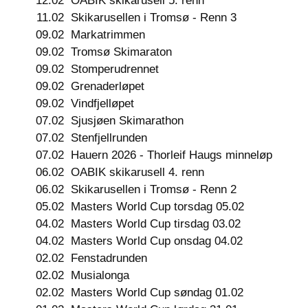
12.02
OABIK skikarusell 5. renn
11.02
Skikarusellen i Tromsø - Renn 3
09.02
Markatrimmen
09.02
Tromsø Skimaraton
09.02
Stomperudrennet
09.02
Grenaderløpet
09.02
Vindfjelløpet
07.02
Sjusjøen Skimarathon
07.02
Stenfjellrunden
07.02
Hauern 2026 - Thorleif Haugs minneløp
06.02
OABIK skikarusell 4. renn
06.02
Skikarusellen i Tromsø - Renn 2
05.02
Masters World Cup torsdag 05.02
04.02
Masters World Cup tirsdag 03.02
04.02
Masters World Cup onsdag 04.02
02.02
Fenstadrunden
02.02
Musialonga
02.02
Masters World Cup søndag 01.02