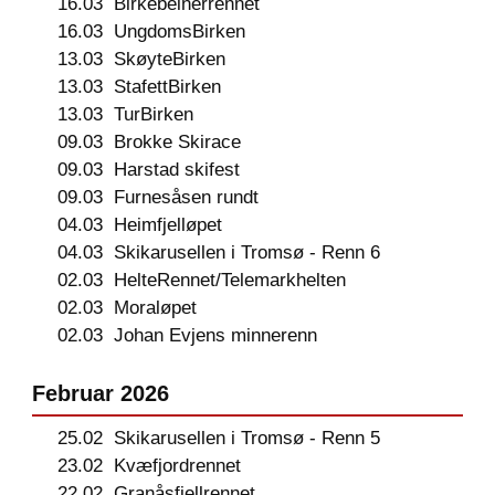
16.03
Birkebeinerrennet
16.03
UngdomsBirken
13.03
SkøyteBirken
13.03
StafettBirken
13.03
TurBirken
09.03
Brokke Skirace
09.03
Harstad skifest
09.03
Furnesåsen rundt
04.03
Heimfjelløpet
04.03
Skikarusellen i Tromsø - Renn 6
02.03
HelteRennet/Telemarkhelten
02.03
Moraløpet
02.03
Johan Evjens minnerenn
Februar 2026
25.02
Skikarusellen i Tromsø - Renn 5
23.02
Kvæfjordrennet
22.02
Granåsfjellrennet