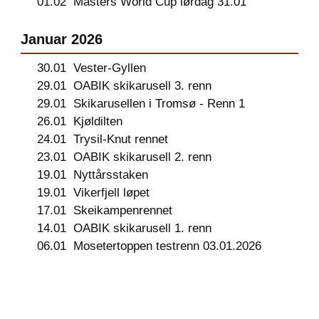
01.02
Masters World Cup lørdag 31.01
Januar 2026
30.01
Vester-Gyllen
29.01
OABIK skikarusell 3. renn
29.01
Skikarusellen i Tromsø - Renn 1
26.01
Kjøldilten
24.01
Trysil-Knut rennet
23.01
OABIK skikarusell 2. renn
19.01
Nyttårsstaken
19.01
Vikerfjell løpet
17.01
Skeikampenrennet
14.01
OABIK skikarusell 1. renn
06.01
Mosetertoppen testrenn 03.01.2026