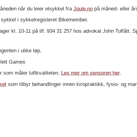
måneden når du leier elsykkel fra
Joule.no
på måned- eller år
v sykkel i sykkelregisteret Bikemember.
sdager kl. 10-11 på tlf. 934 31 257 hos advokat John Tuflått. 
ngenten i ulike løp.
islett Games
 som måler luftkvaliteten.
Les mer om sensoren her
.
ket
som tilbyr behandlinger innen kiropraktikk, fysio- og manuel