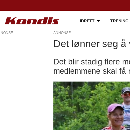
IDRETT
TRENING
NNONSE
ANNONSE
Det lønner seg å
Våre
medlemsfordeler
Det blir stadig flere 
medlemmene skal få m
-
kondis