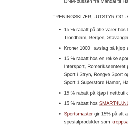
DNM-bussen fra Mandal til Ha
TRENINGSKLÆR, -UTSTYR OG -
15 % rabatt på alle varer ho
Trondheim, Bergen, Stavanger 
Kroner 1000 i avslag på kjøp 
15 % rabatt hos en rekke spor
Intersport, Romerikssenteret 
Sport i Stryn, Rongve Sport og
Sport 1 Superstore Hamar, Ha
15 % rabatt på kjøp i nettbu
15 % rabatt hos
SMART4U.N
Sportsmaster
gir 15% på alt 
spesialprodukter som
kroppsa