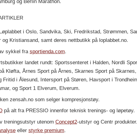
mburg og Berlin Marathon.
ARTIKLER
s Løplabbet i Oslo, Sandvika, Ski, Fredrikstad, Strømmen, 
og Kristiansand, samt deres nettbutikk på loplabbet.no.
av sykkel fra
sportienda.com
.
tsbutikker landet rundt: Sportssenteret i Halden, Nordli Spo
på Kløfta, Årnes Sport på Årnes, Skarnes Sport på Skarnes,
 Fritid i Ålesund, Intersport på Støren, Havsport i Trondhei
mar, og Sport 1 Elverum, Elverum.
tikken zensah.no som selger kompresjonstøy.
O
på alt fra PRESSIO innenfor teknisk trenings- og løpetøy.
av treningsutstyr utenom
Concept2
-utstyr og Centr produkter
nalyse
eller
styrke premium
.