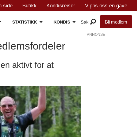
n side
Butikk
Kondisreiser
Vipps oss en gave
Bli medlem
STATISTIKK
KONDIS
ANNONSE
edlemsfordeler
en aktivt for at