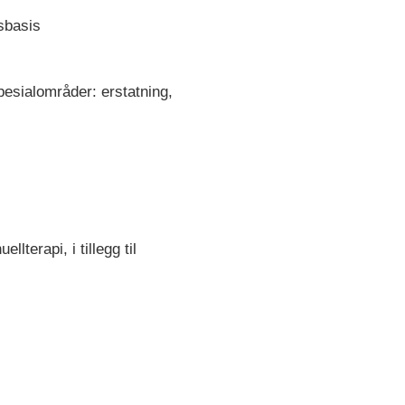
sbasis
Spesialområder: erstatning,
lterapi, i tillegg til