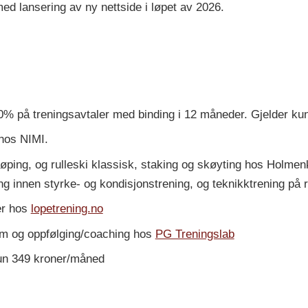
ed lansering av ny nettside i løpet av 2026.
% på treningsavtaler med binding i 12 måneder. Gjelder kun
 hos NIMI.
ing, og rulleski klassisk, staking og skøyting hos Holmenkoll
g innen styrke- og kondisjonstrening, og teknikktrening på rul
er hos
lopetrening.no
am og oppfølging/coaching hos
PG Treningslab
n 349 kroner/måned