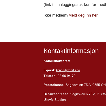
(link til innloggingssak kun for me
Ikke medlem?
Meld deg inn her
Kontaktinformasjon
Kondiskontoret:
E-post
:
kondis@kondis.no
Telefon
: 22 60 94 70
Postadresse
: Sognsveien 75 A, 0855 Os
Besøksadresse
: Sognsveien 75 A, 2. eta
Ullevål Stadion