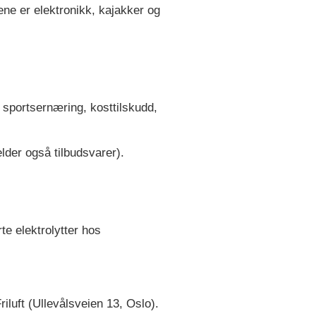
ene er elektronikk, kajakker og
, sportsernæring, kosttilskudd,
lder også tilbudsvarer).
e elektrolytter hos
luft (Ullevålsveien 13, Oslo).