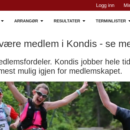
Logg inn
Mi
ARRANGØR
RESULTATER
TERMINLISTER
 være medlem i Kondis - se m
medlemsfordeler. Kondis jobber hele tid
est mulig igjen for medlemskapet.