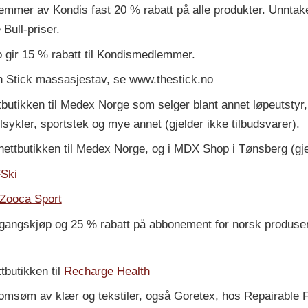
dlemmer av Kondis fast 20 % rabatt på alle produkter. Unntak
Bull-priser.
 gir 15 % rabatt til Kondismedlemmer.
on Stick massasjestav, se www.thestick.no
ttbutikken til Medex Norge som selger blant annet løpeutstyr
sykler, sportstek og mye annet (gjelder ikke tilbudsvarer).
nettbutikken til Medex Norge, og i MDX Shop i Tønsberg (gje
Ski
Zooca Sport
ngangskjøp og 25 % rabatt på abbonement for norsk produsert
tbutikken til
Recharge Health
omsøm av klær og tekstiler, også Goretex, hos Repairable Fri