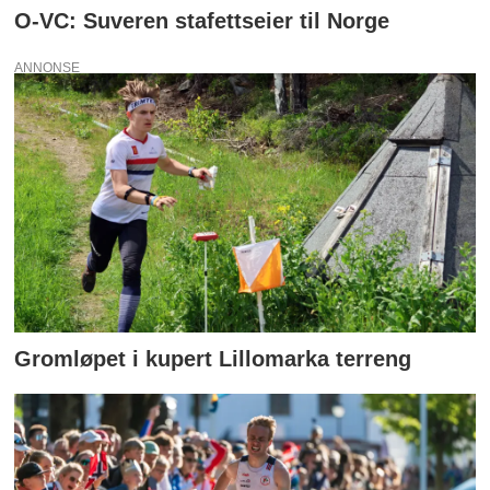
O-VC: Suveren stafettseier til Norge
ANNONSE
Gromløpet i kupert Lillomarka terreng