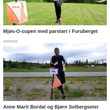
Mjøs-O-cupen med parstart i Furuberget
ANNONSE
Anne Marit Bordal og Bjørn Solbergseter