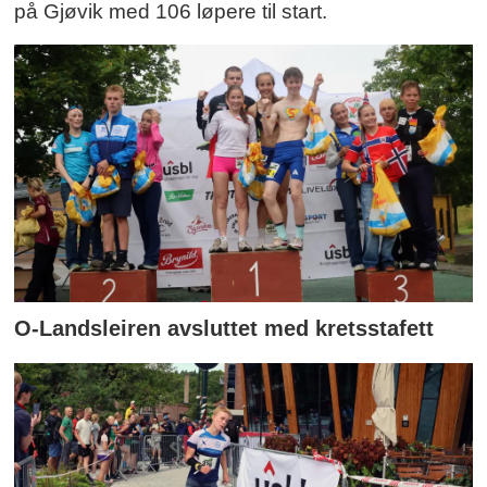
på Gjøvik med 106 løpere til start.
O-Landsleiren avsluttet med kretsstafett