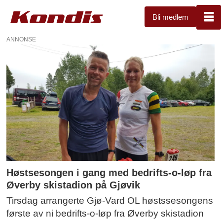
Bli medlem
ANNONSE
Orientering
Høstsesongen i gang med bedrifts-o-løp fra
Øverby skistadion på Gjøvik
Tirsdag arrangerte Gjø-Vard OL høstssesongens
første av ni bedrifts-o-løp fra Øverby skistadion