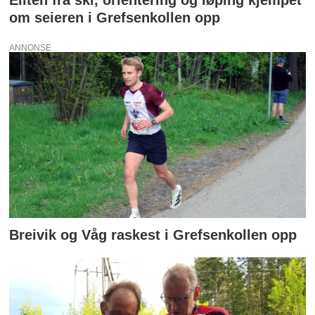
Eliten fra ski, orientering og løping kjempet
om seieren i Grefsenkollen opp
ANNONSE
Breivik og Våg raskest i Grefsenkollen opp