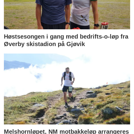
Høstsesongen i gang med bedrifts-o-løp fra
Øverby skistadion på Gjøvik
Melshornløpet, NM motbakkeløp arrangeres