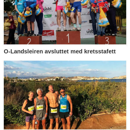
O-Landsleiren avsluttet med kretsstafett