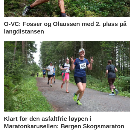
O-VC: Fosser og Olaussen med 2. plass på
langdistansen
Klart for den asfaltfrie løypen i
Maratonkarusellen: Bergen Skogsmaraton