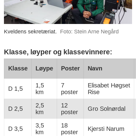
Kveldens sekretæriat.
Foto: Stein Arne Negård
Klasse, løyper og klassevinnere:
Klasse
Løype
Poster
Navn
1,5
7
Elisabet Høgset
D 1,5
km
poster
Rise
2,5
12
D 2,5
Gro Solnørdal
km
poster
3,5
18
D 3,5
Kjersti Narum
km
poster