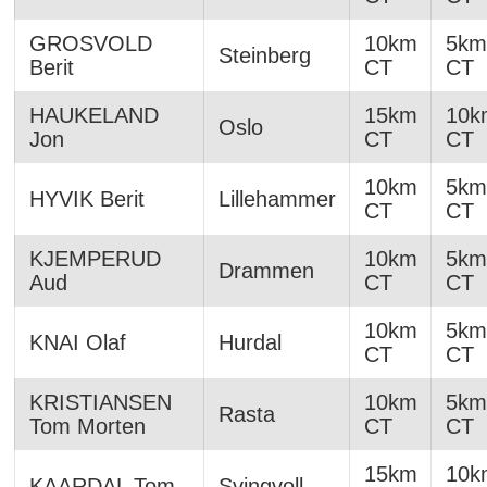
GROSVOLD
10km
5km
Steinberg
Berit
CT
CT
HAUKELAND
15km
10k
Oslo
Jon
CT
CT
10km
5km
HYVIK Berit
Lillehammer
CT
CT
KJEMPERUD
10km
5km
Drammen
Aud
CT
CT
10km
5km
KNAI Olaf
Hurdal
CT
CT
KRISTIANSEN
10km
5km
Rasta
Tom Morten
CT
CT
15km
10k
KAARDAL Tom
Svingvoll