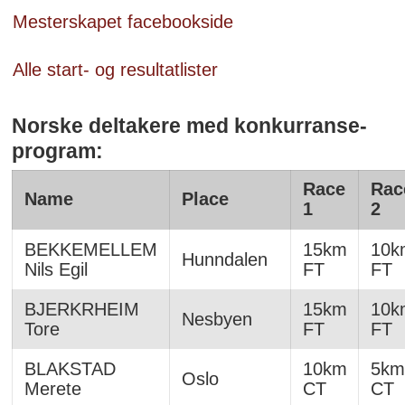
Mesterskapet facebookside
Alle start- og resultatlister
Norske deltakere med konkurranse-
program:
Race
Rac
Name
Place
1
2
BEKKEMELLEM
15km
10k
Hunndalen
Nils Egil
FT
FT
BJERKRHEIM
15km
10k
Nesbyen
Tore
FT
FT
BLAKSTAD
10km
5km
Oslo
Merete
CT
CT