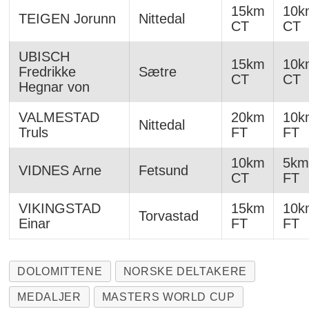
15km
10k
TEIGEN Jorunn
Nittedal
CT
CT
UBISCH
15km
10k
Fredrikke
Sætre
CT
CT
Hegnar von
VALMESTAD
20km
10k
Nittedal
Truls
FT
FT
10km
5km
VIDNES Arne
Fetsund
CT
FT
VIKINGSTAD
15km
10k
Torvastad
Einar
FT
FT
DOLOMITTENE
NORSKE DELTAKERE
MEDALJER
MASTERS WORLD CUP