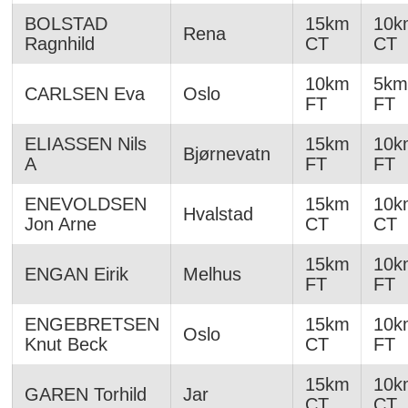
BOLSTAD
15km
10k
Rena
Ragnhild
CT
CT
10km
5km
CARLSEN Eva
Oslo
FT
FT
ELIASSEN Nils
15km
10k
Bjørnevatn
A
FT
FT
ENEVOLDSEN
15km
10k
Hvalstad
Jon Arne
CT
CT
15km
10k
ENGAN Eirik
Melhus
FT
FT
ENGEBRETSEN
15km
10k
Oslo
Knut Beck
CT
FT
15km
10k
GAREN Torhild
Jar
CT
CT