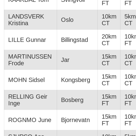
FT
FT
LANDSVERK
10km
5km
Oslo
Kristina
CT
CT
20km
10k
LILLE Gunnar
Billingstad
CT
FT
MARTINUSSEN
15km
10k
Jar
Frode
CT
CT
15km
10k
MOHN Sidsel
Kongsberg
CT
CT
RELLING Geir
15km
10k
Bosberg
Inge
FT
FT
15km
10k
ROGNMO June
Bjornevatn
FT
FT