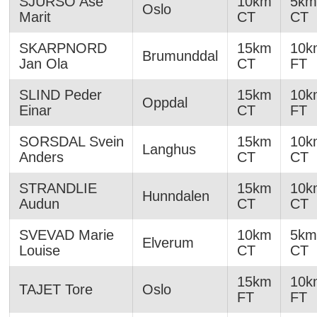
SJURSO Ase
10km
5km
Oslo
Marit
CT
CT
SKARPNORD
15km
10k
Brumunddal
Jan Ola
CT
FT
SLIND Peder
15km
10k
Oppdal
Einar
CT
FT
SORSDAL Svein
15km
10k
Langhus
Anders
CT
CT
STRANDLIE
15km
10k
Hunndalen
Audun
CT
CT
SVEVAD Marie
10km
5km
Elverum
Louise
CT
CT
15km
10k
TAJET Tore
Oslo
FT
FT