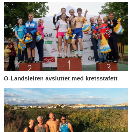
O-Landsleiren avsluttet med kretsstafett