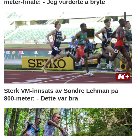
meter-finale: - Jeg vurderte å bryte
Sterk VM-innsats av Sondre Lehman på
800-meter: - Dette var bra