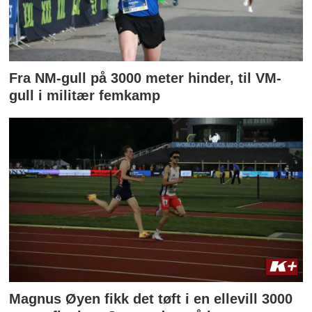
Fra NM-gull på 3000 meter hinder, til VM-
gull i militær femkamp
Magnus Øyen fikk det tøft i en ellevill 3000