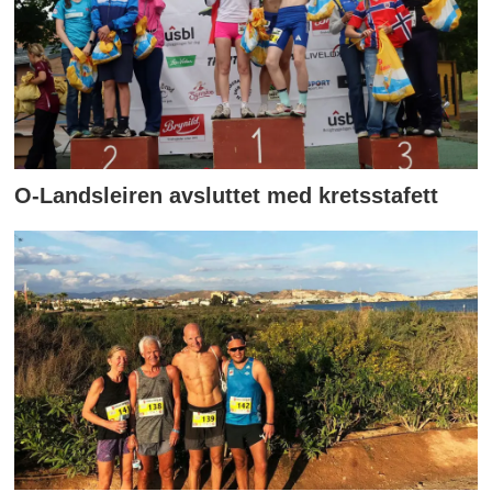
O-Landsleiren avsluttet med kretsstafett