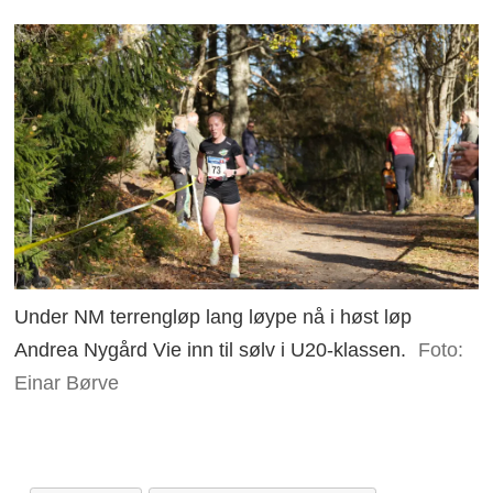
Tirsdag:
Terskel, f.eks. 10 x 4 min, pause
1 min + 6 x 60 m bakkesprint
Onsdag:
Rolig løping eller ellipse 1 time +
styrke.
Torsdag:
Terskel, ofte 20 x 400 m, pause
30 sek
Fredag:
Rolig løping ca. 1 time +
Under NM terrengløp lang løype nå i høst løp
basisstyrke
Andrea Nygård Vie inn til sølv i U20-klassen.
Foto:
Einar Børve
Lørdag:
Annenhver uke: 2 x 10 x 200 m,
pause jogg ned eller sammenhengende
tempoløping 10-12 km