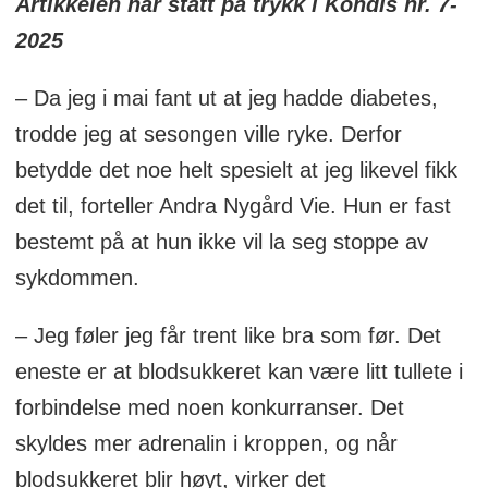
Artikkelen har stått på trykk i Kondis nr. 7-
Yrke/studium:
Begynte på medisinstudiet
2025
i høst
– Da jeg i mai fant ut at jeg hadde diabetes,
Klubb:
IL Norna-Salhus
trodde jeg at sesongen ville ryke. Derfor
betydde det noe helt spesielt at jeg likevel fikk
Trener:
Bjørn Steinar Nedrebø
det til, forteller Andra Nygård Vie. Hun er fast
Idrett:
Mellom- og langdistanseløping
bestemt på at hun ikke vil la seg stoppe av
sykdommen.
Perser:
4.19,79 på 1500 m, 9.12,71 på
3000 m, 9.51,72 på 3000 hinder og 16.13
– Jeg føler jeg får trent like bra som før. Det
på 5 km
eneste er at blodsukkeret kan være litt tullete i
forbindelse med noen konkurranser. Det
Meritter:
Gull 3000 m hinder U20-EM,
skyldes mer adrenalin i kroppen, og når
sølv 3000 m NM innendørs, sølv 2000 m
blodsukkeret blir høyt, virker det
hinder EYOF, gull og sølv 3000 m, sølv