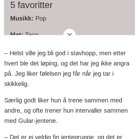
5 favoritter
Musikk:
Pop
Mat:
Taco
Drikke:
Pepsi Max
– Helst ville jeg bli god i stavhopp, men etter
hvert ble det løping, og det har jeg ikke angra
Idrettsutøvere:
Jessica Hull og Jakob
på. Jeg liker følelsen jeg får når jeg tar i
Ingebrigtsen
skikkelig.
Treningsøkt:
Lang roligtur
Særlig godt liker hun å trene sammen med
andre, og ofte trener hun intervaller sammen
med Gular-jentene.
– Det er ei veldig fin jentegruppe, og det er