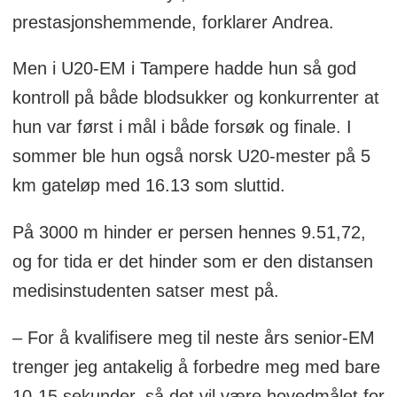
prestasjonshemmende, forklarer Andrea.
terreng lang løype og bronse 1500 m U20-
NM
Men i U20-EM i Tampere hadde hun så god
kontroll på både blodsukker og konkurrenter at
hun var først i mål i både forsøk og finale. I
sommer ble hun også norsk U20-mester på 5
km gateløp med 16.13 som sluttid.
På 3000 m hinder er persen hennes 9.51,72,
og for tida er det hinder som er den distansen
medisinstudenten satser mest på.
– For å kvalifisere meg til neste års senior-EM
trenger jeg antakelig å forbedre meg med bare
10-15 sekunder, så det vil være hovedmålet for