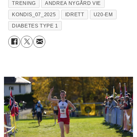
TRENING
ANDREA NYGÅRD VIE
Søndag:
Rolig løpetur opptil 90 min +
KONDIS_07_2025
IDRETT
U20-EM
styrke
DIABETES TYPE 1