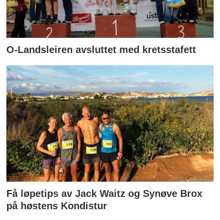
O-Landsleiren avsluttet med kretsstafett
Få løpetips av Jack Waitz og Synøve Brox
på høstens Kondistur