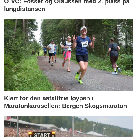
O-VC: Fosser og Olaussen med 2. plass på
langdistansen
Klart for den asfaltfrie løypen i
Maratonkarusellen: Bergen Skogsmaraton