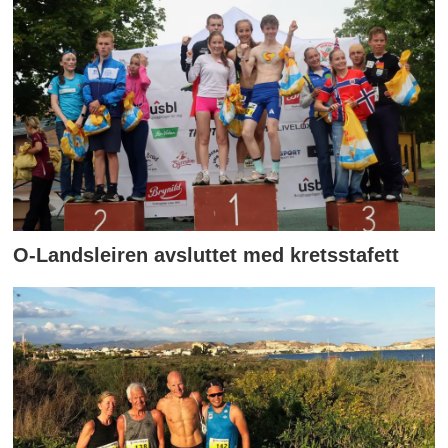
O-Landsleiren avsluttet med kretsstafett