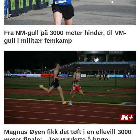
Fra NM-gull på 3000 meter hinder, til VM-
gull i militær femkamp
Magnus Øyen fikk det tøft i en ellevill 3000
meter-finale: - Jeg vurderte å bryte