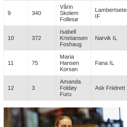
Vårin
Lambertsete
9
340
Skolem
IF
Follesø
Isabell
10
372
Kristiansen
Narvik IL
Foshaug
Maria
11
75
Hansen
Fana IL
Korsan
Amanda
12
3
Foldøy
Ask Friidrett
Furu