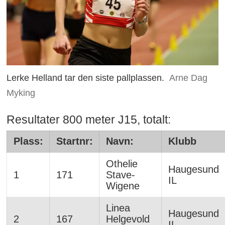
Lerke Helland tar den siste pallplassen.
Arne Dag
Myking
Resultater 800 meter J15, totalt:
Plass:
Startnr:
Navn:
Klubb
Othelie
Haugesund
1
171
Stave-
IL
Wigene
Linea
Haugesund
2
167
Helgevold
IL