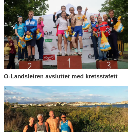
O-Landsleiren avsluttet med kretsstafett