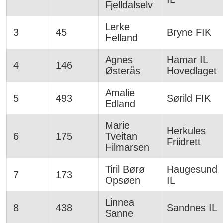
Fjelldalselv
Lerke
3
45
Bryne FIK
Helland
Agnes
Hamar IL
4
146
Østerås
Hovedlaget
Amalie
5
493
Sørild FIK
Edland
Marie
Herkules
6
175
Tveitan
Friidrett
Hilmarsen
Tiril Børø
Haugesund
7
173
Opsøen
IL
Linnea
8
438
Sandnes IL
Sanne