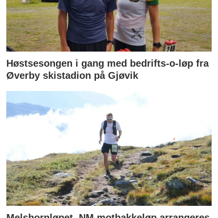
Høstsesongen i gang med bedrifts-o-løp fra
Øverby skistadion på Gjøvik
Melshornløpet, NM motbakkeløp arrangeres