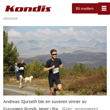
Bli medlem
ANNONSE
Andreas Sjurseth ble en suveren vinner av
Furusjøen Rundt- løpet i fjor.
(Foto: arrangøren)