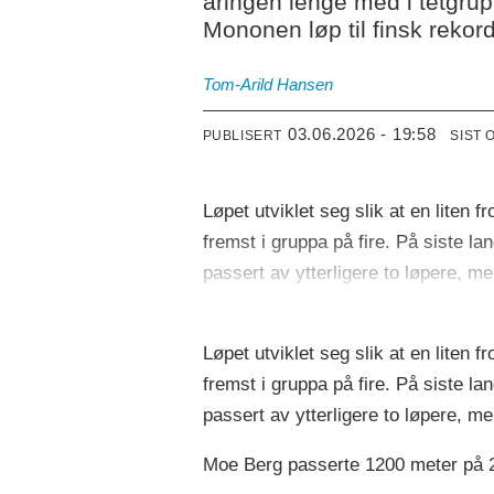
åringen lenge med i tetgrupp
Mononen løp til finsk rekor
Tom-Arild
Hansen
03.06.2026 - 19:58
PUBLISERT
SIST 
Løpet utviklet seg slik at en liten
fremst i gruppa på fire. På siste 
passert av ytterligere to løpere, me
Løpet utviklet seg slik at en liten
fremst i gruppa på fire. På siste 
passert av ytterligere to løpere, me
Moe Berg passerte 1200 meter på 2.5