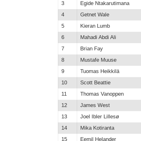
3
Egide Ntakarutimana
4
Getnet Wale
5
Kieran Lumb
6
Mahadi Abdi Ali
7
Brian Fay
8
Mustafe Muuse
9
Tuomas Heikkilä
10
Scott Beattie
11
Thomas Vanoppen
12
James West
13
Joel Ibler Lillesø
14
Mika Kotiranta
15
Eemil Helander