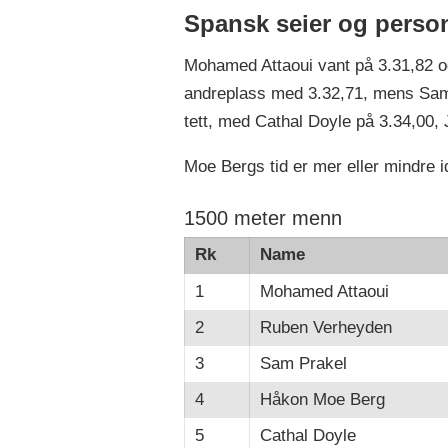
Spansk seier og person
Mohamed Attaoui vant på 3.31,82 og
andreplass med 3.32,71, mens Sam 
tett, med Cathal Doyle på 3.34,00
Moe Bergs tid er mer eller mindre i
1500 meter menn
Rk
Name
1
Mohamed Attaoui
2
Ruben Verheyden
3
Sam Prakel
4
Håkon Moe Berg
5
Cathal Doyle