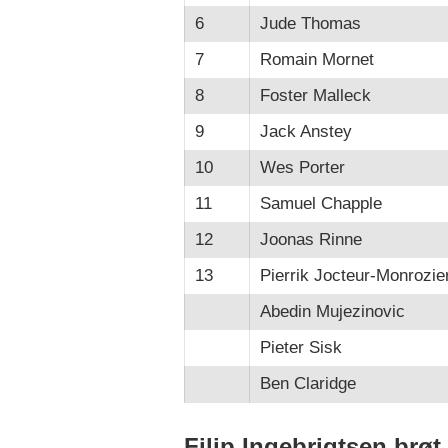
6
Jude Thomas
7
Romain Mornet
8
Foster Malleck
9
Jack Anstey
10
Wes Porter
11
Samuel Chapple
12
Joonas Rinne
13
Pierrik Jocteur-Monrozie
Abedin Mujezinovic
Pieter Sisk
Ben Claridge
Filip Ingebrigtsen brø