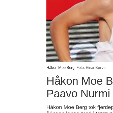
Håkon Moe Berg
Foto: Einar Børve
Håkon Moe Be
Paavo Nurmi
Håkon Moe Berg tok fjerdep