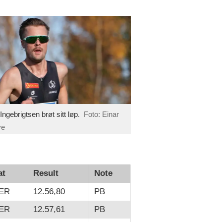
 Ingebrigtsen brøt sitt løp.
Foto: Einar
ve
at
Result
Note
ER
12.56,80
PB
ER
12.57,61
PB