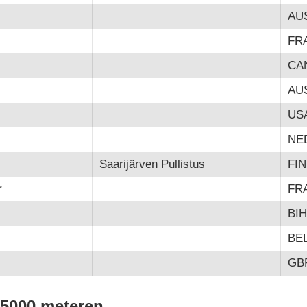
AU
FR
CA
AU
US
NE
Saarijärven Pullistus
FIN
r
FR
BIH
BE
GB
t 5000 meteren