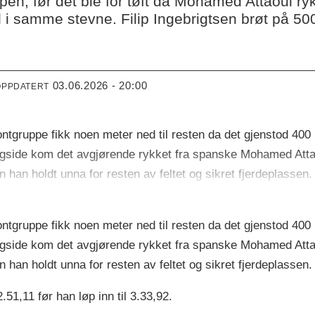
en, før det ble for tøft da Mohamed Attaoui rykk
d i samme stevne. Filip Ingebrigtsen brøt på 50
03.06.2026 - 20:00
OPPDATERT
 frontgruppe fikk noen meter ned til resten da det gjenstod 4
langside kom det avgjørende rykket fra spanske Mohamed Attao
n han holdt unna for resten av feltet og sikret fjerdeplassen.
 frontgruppe fikk noen meter ned til resten da det gjenstod 4
langside kom det avgjørende rykket fra spanske Mohamed Attao
n han holdt unna for resten av feltet og sikret fjerdeplassen.
1,11 før han løp inn til 3.33,92.