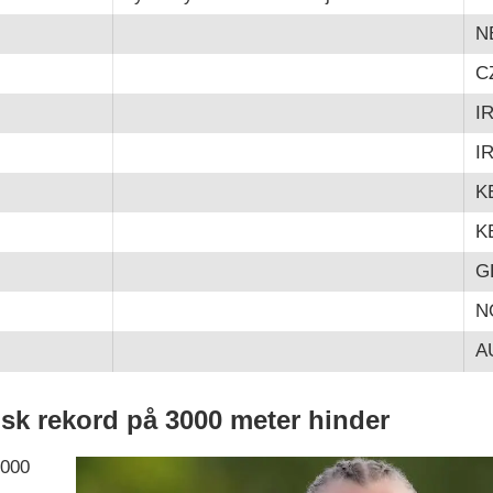
N
C
I
I
K
K
G
N
A
sk rekord på 3000 meter hinder
3000