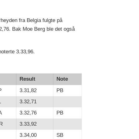
heyden fra Belgia fulgte på
2,76. Bak Moe Berg ble det også
noterte 3.33,96.
Result
Note
P
3.31,82
PB
L
3.32,71
A
3.32,76
PB
R
3.33,92
3.34,00
SB