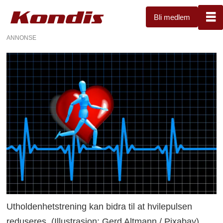
Bli medlem
ANNONSE
Utholdenhetstrening kan bidra til at hvilepulsen
reduseres. (Illustrasjon: Gerd Altmann / Pixabay)