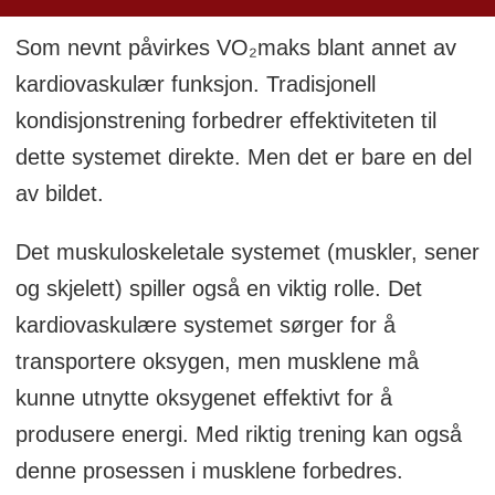
Eliteserien i håndball og i 2. divisjon i
Som nevnt påvirkes VO₂maks blant annet av
fotball.
kardiovaskulær funksjon. Tradisjonell
kondisjonstrening forbedrer effektiviteten til
Han er en faglig oppdatert fysioterapeut
dette systemet direkte. Men det er bare en del
med erfaring innen VO₂maks-testing,
av bildet.
laktatprofil og prestasjonsanalyse, og han
brenner for innovasjon og utvikling innen
Det muskuloskeletale systemet (muskler, sener
idrett og fysioterapi. Tiemen har spesielt
og skjelett) spiller også en viktig rolle. Det
mye erfaring fra og interesse i trening for
kardiovaskulære systemet sørger for å
trygg retur til idrett etter operasjon eller
transportere oksygen, men musklene må
skade. På fritiden er han en ivrig mosjonist
kunne utnytte oksygenet effektivt for å
som liker best å løpe på sti, eller å nyte
produsere energi. Med riktig trening kan også
naturen gjennom aktiviteter som klatring,
denne prosessen i musklene forbedres.
teltturer og toppturer. (Foto: