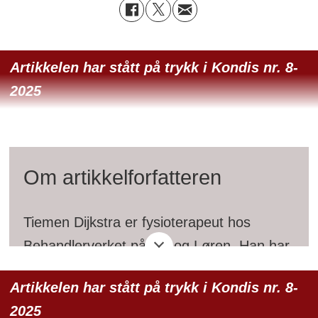
Artikkelen har stått på trykk i Kondis nr. 8-
2025
Om artikkelforfatteren
Tiemen Dijkstra er fysioterapeut hos
Behandlerverket på Ski og Løren. Han har
utdannelse fra Saxion i Nederland og er
Artikkelen har stått på trykk i Kondis nr. 8-
sertifisert som Performance Specialist
2025
gjennom EXOS. Han jobber tett med lag i