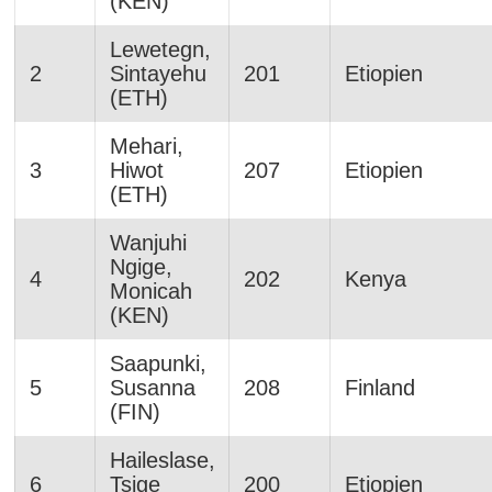
(KEN)
Lewetegn,
2
Sintayehu
201
Etiopien
(ETH)
Mehari,
3
Hiwot
207
Etiopien
(ETH)
Wanjuhi
Ngige,
4
202
Kenya
Monicah
(KEN)
Saapunki,
5
Susanna
208
Finland
(FIN)
Haileslase,
6
Tsige
200
Etiopien