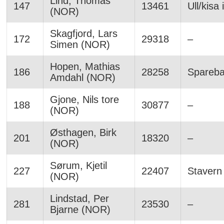
Lind, Thomas
147
13461
Ull/kisa i
(NOR)
Skagfjord, Lars
172
29318
–
Simen (NOR)
Hopen, Mathias
186
28258
Spareb
Amdahl (NOR)
Gjone, Nils tore
188
30877
–
(NOR)
Østhagen, Birk
201
18320
–
(NOR)
Sørum, Kjetil
227
22407
Stavern
(NOR)
Lindstad, Per
281
23530
–
Bjarne (NOR)