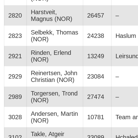
Harstveit,
2820
26457
–
Magnus (NOR)
Selbekk, Thomas
2823
24238
Haslum
(NOR)
Rinden, Erlend
2921
13249
Leirsund
(NOR)
Reinertsen, John
2929
23084
–
Christian (NOR)
Torgersen, Trond
2989
27474
–
(NOR)
Andersen, Martin
3028
10781
Team a
(NOR)
Takle, Atgeir
3102
33089
Hchaled