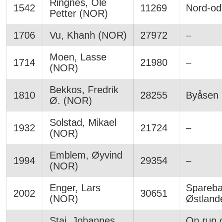
Ringnes, Ole
1542
11269
Nord-oda
Petter (NOR)
1706
Vu, Khanh (NOR)
27972
–
Moen, Lasse
1714
21980
–
(NOR)
Bekkos, Fredrik
1810
28255
Byåsen i
Ø. (NOR)
Solstad, Mikael
1932
21724
–
(NOR)
Emblem, Øyvind
1994
29354
–
(NOR)
Enger, Lars
Spareba
2002
30651
(NOR)
Østland
Stai, Johannes
On run 