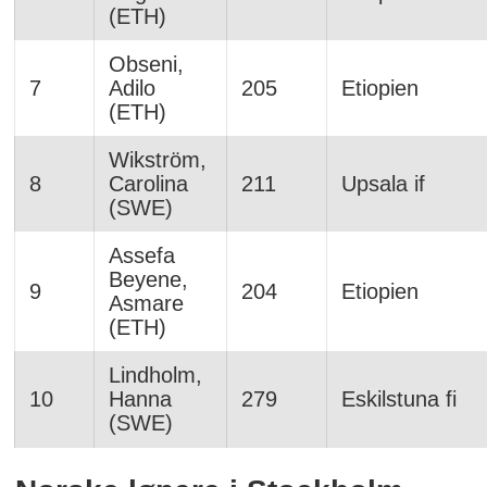
(ETH)
Obseni,
7
Adilo
205
Etiopien
(ETH)
Wikström,
8
Carolina
211
Upsala if
(SWE)
Assefa
Beyene,
9
204
Etiopien
Asmare
(ETH)
Lindholm,
10
Hanna
279
Eskilstuna fi
(SWE)