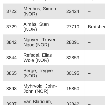
Medhus, Simen
3722
22424
–
(NOR)
Almås, Sten
3729
27710
Bratsber
(NOR)
Nguyen, Truyen
3842
28091
–
Ngoc (NOR)
Refsdal, Elias
3844
32853
–
Woie (NOR)
Berge, Trygve
3865
30195
–
(NOR)
Myhrvold, John-
3898
15850
–
John (NOR)
Van Blaricum,
3937
32842
–