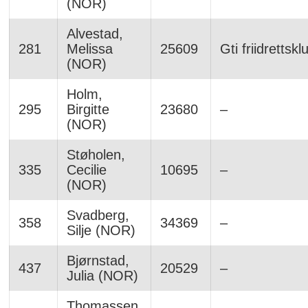
(NOR)
Alvestad,
281
Melissa
25609
Gti friidrettskl
(NOR)
Holm,
295
Birgitte
23680
–
(NOR)
Støholen,
335
Cecilie
10695
–
(NOR)
Svadberg,
358
34369
–
Silje (NOR)
Bjørnstad,
437
20529
–
Julia (NOR)
Thomassen,