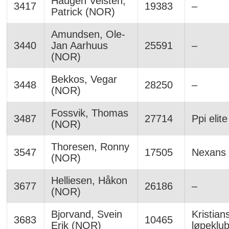
Haugen Veisten,
3417
19383
–
Patrick (NOR)
Amundsen, Ole-
3440
Jan Aarhuus
25591
–
(NOR)
Bekkos, Vegar
3448
28250
–
(NOR)
Fossvik, Thomas
3487
27714
Ppi elite
(NOR)
Thoresen, Ronny
3547
17505
Nexans 
(NOR)
Helliesen, Håkon
3677
26186
–
(NOR)
Bjorvand, Svein
Kristian
3683
10465
Erik (NOR)
løpeklu