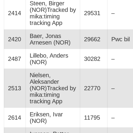
Steen, Birger
(NOR)Tracked by
2414
29531
–
mika:timing
tracking App
Baer, Jonas
2420
29662
Pwc bil
Arnesen (NOR)
Lillebo, Anders
2487
30282
–
(NOR)
Nielsen,
Aleksander
2513
(NOR)Tracked by
22770
–
mika:timing
tracking App
Eriksen, Ivar
2614
11795
–
(NOR)