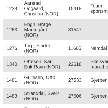
Aarstad
Team
1233
Odgaard,
15418
sports
Christian (NOR)
Engh, Brage
1263
Markegård
31547
–
(NOR)
Torp, Sindre
1276
11605
Namdal 
(NOR)
Ottesen, Karl
Skeisva
1340
22618
Erik Ravn (NOR)
maratho
Gullesen, Otto
1481
27533
Gjerpen
(NOR)
Stranddal, Svein
1483
27606
Gjerpen 
(NOR)