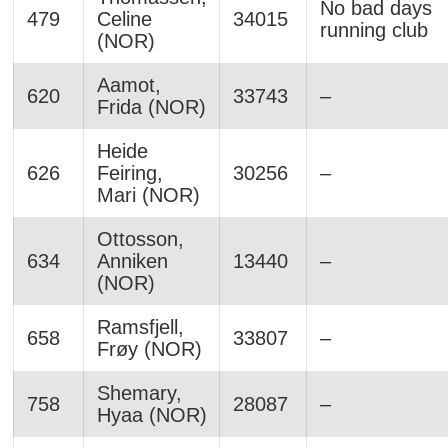
No bad days
479
Celine
34015
running club
(NOR)
Aamot,
620
33743
–
Frida (NOR)
Heide
626
Feiring,
30256
–
Mari (NOR)
Ottosson,
634
Anniken
13440
–
(NOR)
Ramsfjell,
658
33807
–
Frøy (NOR)
Shemary,
758
28087
–
Hyaa (NOR)