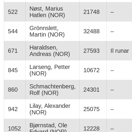
Nøst, Marius
522
21748
–
Hatlen (NOR)
Grönnslett,
544
32488
–
Martin (NOR)
Haraldsen,
671
27593
Il runar
Andreas (NOR)
Larseng, Petter
845
10672
–
(NOR)
Schmachtenberg,
860
24301
–
Rolf (NOR)
Lilay, Alexander
942
25075
–
(NOR)
Bjørnstad, Ole
1052
12228
–
Edvard (NOR)