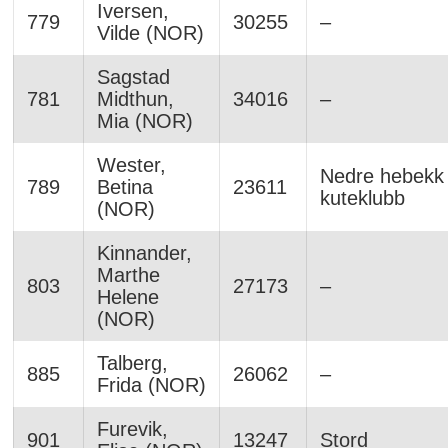
Iversen,
779
30255
–
Vilde (NOR)
Sagstad
781
Midthun,
34016
–
Mia (NOR)
Wester,
Nedre hebekk
789
Betina
23611
kuteklubb
(NOR)
Kinnander,
Marthe
803
27173
–
Helene
(NOR)
Talberg,
885
26062
–
Frida (NOR)
Furevik,
901
13247
Stord