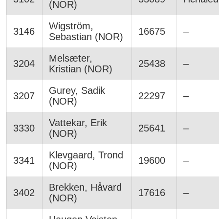
(NOR)
Wigström,
3146
16675
–
Sebastian (NOR)
Melsæter,
3204
25438
–
Kristian (NOR)
Gurey, Sadik
3207
22297
–
(NOR)
Vattekar, Erik
3330
25641
–
(NOR)
Klevgaard, Trond
3341
19600
–
(NOR)
Brekken, Håvard
3402
17616
–
(NOR)