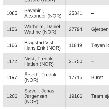
Savabini,
1085
25341
–
Alexander (NOR)
Warholm, Daniel
1156
27794
Gjerpen 
Wathne (NOR)
Bragstad Vist,
1166
11849
Tøyen l
Hans Erik (NOR)
Nøst, Fredrik
1172
21750
–
Hatlen (NOR)
Årseth, Fredrik
1197
17715
Buret
(NOR)
Sjøvoll, Jonas
1206
Jørgensen
19166
Team sj
(NOR)