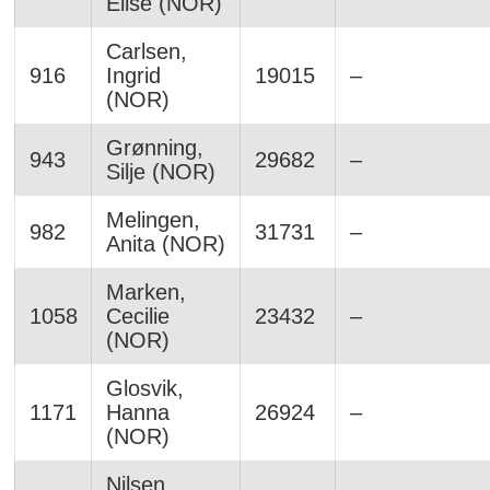
Elise (NOR)
Carlsen,
916
Ingrid
19015
–
(NOR)
Grønning,
943
29682
–
Silje (NOR)
Melingen,
982
31731
–
Anita (NOR)
Marken,
1058
Cecilie
23432
–
(NOR)
Glosvik,
1171
Hanna
26924
–
(NOR)
Nilsen,