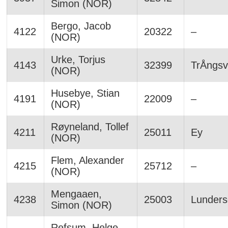
Simon (NOR)
Bergo, Jacob
4122
20322
–
(NOR)
Urke, Torjus
4143
32399
TrÅngsvi
(NOR)
Husebye, Stian
4191
22009
–
(NOR)
Røyneland, Tollef
4211
25011
Ey
(NOR)
Flem, Alexander
4215
25712
–
(NOR)
Mengaaen,
4238
25003
Lunderse
Simon (NOR)
Refsum, Helge