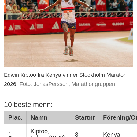
Edwin Kiptoo fra Kenya vinner Stockholm Maraton
2026
Foto: JonasPersson, Marathongruppen
10 beste menn:
Plac.
Namn
Startnr
Förening/O
Kiptoo,
1
8
Kenya