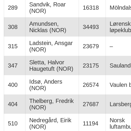
Sandvik, Roar
289
16318
Mölndal
(NOR)
Amundsen,
Lørensk
308
34493
Nicklas (NOR)
løpeklu
Ladstein, Ansgar
315
23679
–
(NOR)
Sletta, Halvor
347
23175
Sauland 
Haugetuft (NOR)
Idsø, Anders
400
26574
Vaulen 
(NOR)
Thelberg, Fredrik
404
27687
Larsber
(NOR)
Nedregård, Eirik
Norsk
510
11194
(NOR)
luftambu