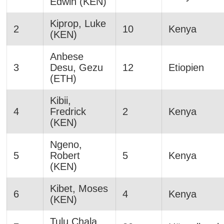
Edwin (KEN)
Kiprop, Luke
2
10
Kenya
(KEN)
Anbese
3
Desu, Gezu
12
Etiopien
(ETH)
Kibii,
4
Fredrick
2
Kenya
(KEN)
Ngeno,
5
Robert
5
Kenya
(KEN)
Kibet, Moses
6
4
Kenya
(KEN)
Tulu Chala,