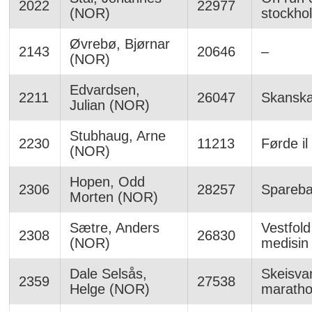
2022
22977
(NOR)
stockho
Øvrebø, Bjørnar
2143
20646
–
(NOR)
Edvardsen,
2211
26047
Skanska
Julian (NOR)
Stubhaug, Arne
2230
11213
Førde il
(NOR)
Hopen, Odd
2306
28257
Spareb
Morten (NOR)
Sætre, Anders
Vestfold
2308
26830
(NOR)
medisin
Dale Selsås,
Skeisva
2359
27538
Helge (NOR)
maratho