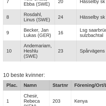
7
20
Hässelby sk
Ebba (SWE)
Rosdahl,
8
24
Hässelby sk
Linus (SWE)
Becker, Jan
Lsg saarbrü
9
16
Lukas (GER)
sulzbachtal
Andemariam,
10
Heshlu
23
Spårvägens 
(SWE)
10 beste kvinner:
Plac.
Namn
Startnr
Förening/Ort/
Chesir,
1
Rebeca
203
Kenya