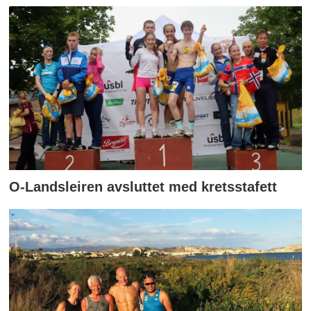
O-Landsleiren avsluttet med kretsstafett