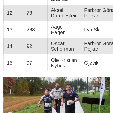
Aksel
Farbror Gör
12
78
Dombestein
Pojkar
Aage
13
268
Lyn Ski
Hagen
Oscar
Farbror Gör
14
92
Scherman
Pojkar
Ole Kristian
15
97
Gjøvik
Nyhus