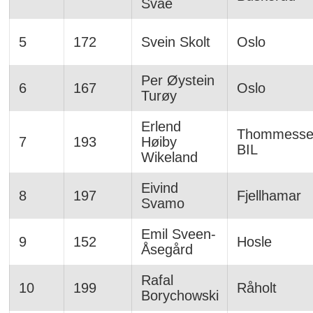
Svae
5
172
Svein Skolt
Oslo
Per Øystein
6
167
Oslo
Turøy
Erlend
Thommesse
7
193
Høiby
BIL
Wikeland
Eivind
8
197
Fjellhamar
Svamo
Emil Sveen-
9
152
Hosle
Åsegård
Rafal
10
199
Råholt
Borychowski