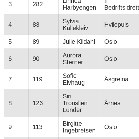
Linnea
If
3
282
Harbyengen
Bedriftsidret
Sylvia
4
83
Hvilepuls
Kallekleiv
5
89
Julie Kildahl
Oslo
Aurora
6
90
Oslo
Sterner
Sofie
7
119
Åsgreina
Elvhaug
Siri
8
126
Tronslien
Årnes
Lunder
Birgitte
9
113
Oslo
Ingebretsen