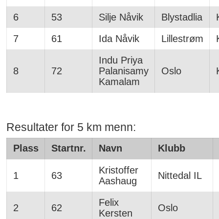
6
53
Silje Nåvik
Blystadlia
7
61
Ida Nåvik
Lillestrøm
Indu Priya
8
72
Palanisamy
Oslo
Kamalam
Resultater for 5 km menn:
Plass
Startnr.
Navn
Klubb
Kristoffer
1
63
Nittedal IL
Aashaug
Felix
2
62
Oslo
Kersten