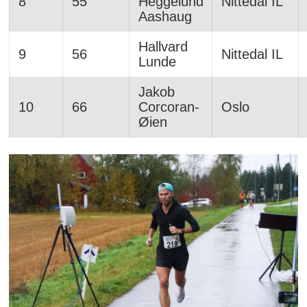
8
55
Heggelund
Nittedal IL
Aashaug
Hallvard
9
56
Nittedal IL
Lunde
Jakob
10
66
Corcoran-
Oslo
Øien