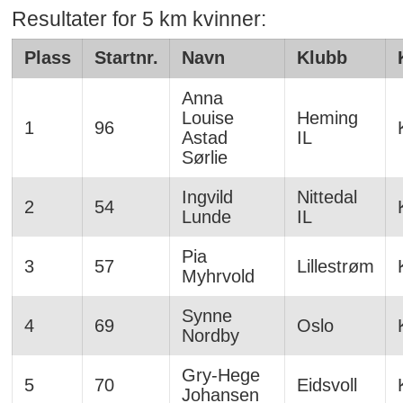
Resultater for 5 km kvinner:
Plass
Startnr.
Navn
Klubb
Anna
Louise
Heming
1
96
Astad
IL
Sørlie
Ingvild
Nittedal
2
54
Lunde
IL
Pia
3
57
Lillestrøm
Myhrvold
Synne
4
69
Oslo
Nordby
Gry-Hege
5
70
Eidsvoll
Johansen