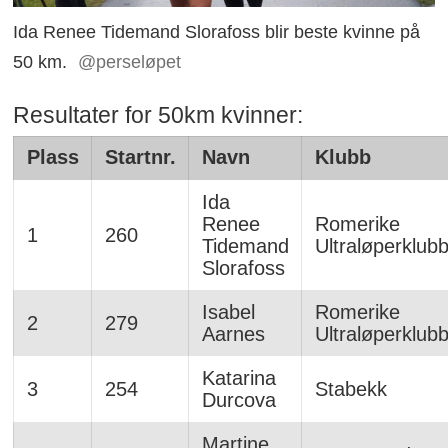
Ida Renee Tidemand Slorafoss blir beste kvinne på
50 km.
@perseløpet
Resultater for 50km kvinner:
Plass
Startnr.
Navn
Klubb
Ida
Renee
Romerike
1
260
Tidemand
Ultraløperklub
Slorafoss
Isabel
Romerike
2
279
Aarnes
Ultraløperklub
Katarina
3
254
Stabekk
Durcova
Martine