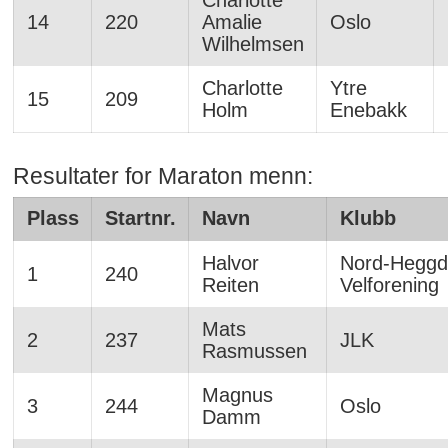
Charlotte
14
220
Amalie
Oslo
Wilhelmsen
Charlotte
Ytre
15
209
Holm
Enebakk
Resultater for Maraton menn:
Plass
Startnr.
Navn
Klubb
Halvor
Nord-Heggd
1
240
Reiten
Velforening
Mats
2
237
JLK
Rasmussen
Magnus
3
244
Oslo
Damm