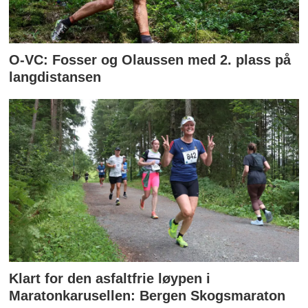
O-VC: Fosser og Olaussen med 2. plass på
langdistansen
Klart for den asfaltfrie løypen i
Maratonkarusellen: Bergen Skogsmaraton