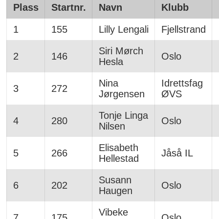
Plass
Startnr.
Navn
Klubb
1
155
Lilly Lengali
Fjellstrand
Siri Mørch
2
146
Oslo
Hesla
Nina
Idrettsfag
3
272
Jørgensen
ØVS
Tonje Linga
4
280
Oslo
Nilsen
Elisabeth
5
266
Jåså IL
Hellestad
Susann
6
202
Oslo
Haugen
Vibeke
7
175
Oslo