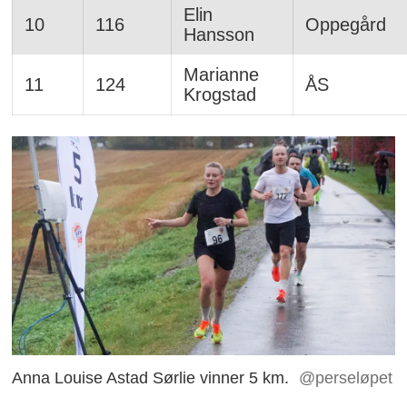
Elin
10
116
Oppegård
Hansson
Marianne
11
124
ÅS
Krogstad
Anna Louise Astad Sørlie vinner 5 km.
@perseløpet