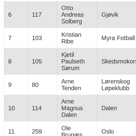
Otto
6
117
Andreas
Gjøvik
Solberg
Kristian
7
103
Myra Fotball
Ribe
Kjetil
8
105
Paulseth
Skedsmokor
Sørum
Arne
Lørenskog
9
80
Tenden
Løpeklubb
Arne
10
114
Magnus
Dalen
Dalen
Ole
11
259
Oslo
Brunæs