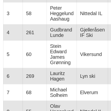
Peter
3
58
Heggelund
Nittedal IL
Aashaug
Gudbrand
Gjelleråsen
4
261
Lunde
IF Ski
Stein
Edward
5
60
Vikersund
James
Grønning
Lauritz
6
269
Lyn ski
Hagen
Michael
7
68
Elverum
Solheim
Olav