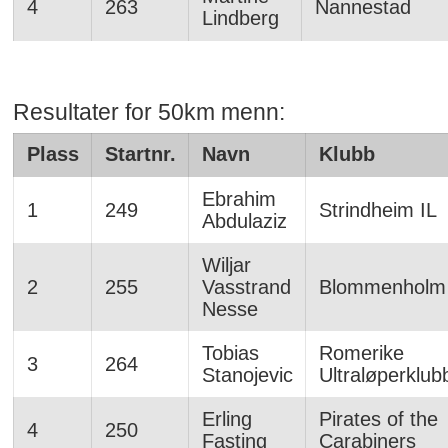
4
263
Nannestad
Lindberg
Resultater for 50km menn:
Plass
Startnr.
Navn
Klubb
Ebrahim
1
249
Strindheim IL
Abdulaziz
Wiljar
2
255
Vasstrand
Blommenholm
Nesse
Tobias
Romerike
3
264
Stanojevic
Ultraløperklub
Erling
Pirates of the
4
250
Fasting
Carabiners