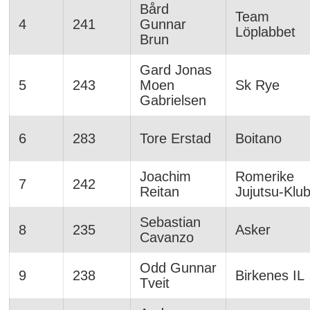
Bård
Team
4
241
Gunnar
Löplabbet
Brun
Gard Jonas
5
243
Moen
Sk Rye
Gabrielsen
6
283
Tore Erstad
Boitano
Joachim
Romerike
7
242
Reitan
Jujutsu-Klu
Sebastian
8
235
Asker
Cavanzo
Odd Gunnar
9
238
Birkenes IL
Tveit