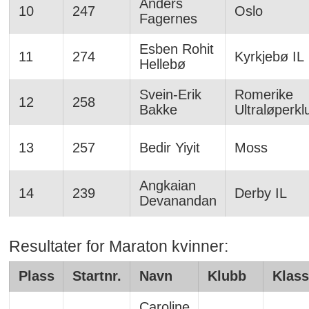
Anders
10
247
Oslo
Fagernes
Esben Rohit
11
274
Kyrkjebø IL
Hellebø
Svein-Erik
Romerike
12
258
Bakke
Ultraløperkl
13
257
Bedir Yiyit
Moss
Angkaian
14
239
Derby IL
Devanandan
Resultater for Maraton kvinner:
Plass
Startnr.
Navn
Klubb
Klas
Caroline