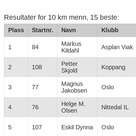
Resultater for 10 km menn, 15 beste:
Plass
Startnr.
Navn
Klubb
Markus
1
84
Asplan Viak
Kildahl
Petter
2
108
Koppang
Skjold
Magnus
3
77
Oslo
Jakobsen
Helge M.
4
76
Nittedal IL
Olsen
5
107
Eskil Dynna
Oslo