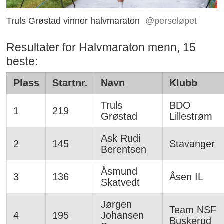
Truls Grøstad vinner halvmaraton
@perseløpet
Resultater for Halvmaraton menn, 15
beste:
Plass
Startnr.
Navn
Klubb
Truls
BDO
1
219
Grøstad
Lillestrøm
Ask Rudi
2
145
Stavanger
Berentsen
Åsmund
3
136
Åsen IL
Skatvedt
Jørgen
Team NSF
4
195
Johansen
Buskerud