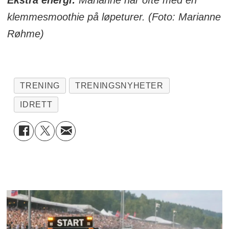
Ekstra energi:
Marianne har ofte med en
klemmesmoothie på løpeturer. (Foto: Marianne
Røhme)
TRENING
TRENINGSNYHETER
IDRETT