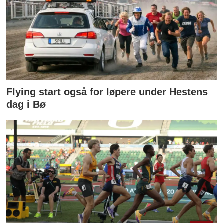
Flying start også for løpere under Hestens
dag i Bø