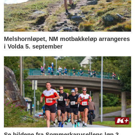
Melshornløpet, NM motbakkeløp arrangeres
i Volda 5. september
Se bildene fra Sommerkarusellens løp 3.