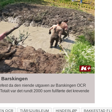
t Barskingen
mefest da den niende utgaven av Barskingen OCR
 Totalt var det rundt 2000 som fullførte det krevende
EN OCR
TIÅRSJUBILEUM
HINDERLØP
RAKKESTAD FL