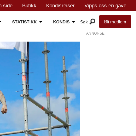
n side
Butikk
Kondisreiser
Vipps oss en gave
Bli medlem
STATISTIKK
KONDIS
ANNONSE