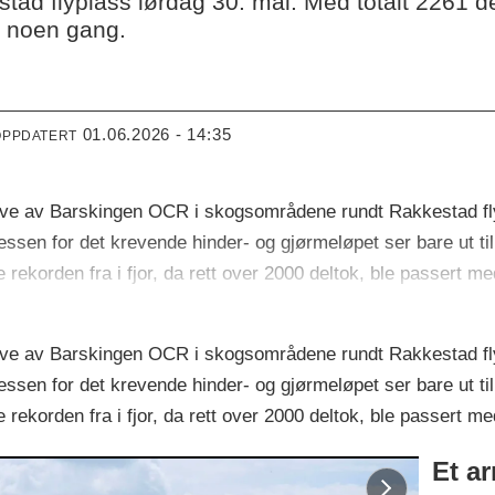
tad flyplass lørdag 30. mai. Med totalt 2261 d
n noen gang.
01.06.2026 - 14:35
OPPDATERT
gave av Barskingen OCR i skogsområdene rundt Rakkestad fly
eressen for det krevende hinder- og gjørmeløpet ser bare ut t
 rekorden fra i fjor, da rett over 2000 deltok, ble passert m
gave av Barskingen OCR i skogsområdene rundt Rakkestad fly
eressen for det krevende hinder- og gjørmeløpet ser bare ut t
 rekorden fra i fjor, da rett over 2000 deltok, ble passert m
Et ar