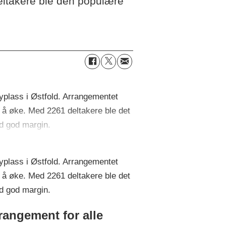
eltakere ble den populære
plass i Østfold. Arrangementet
il å øke. Med 2261 deltakere ble det
ed god margin.
plass i Østfold. Arrangementet
il å øke. Med 2261 deltakere ble det
ed god margin.
rangement for alle