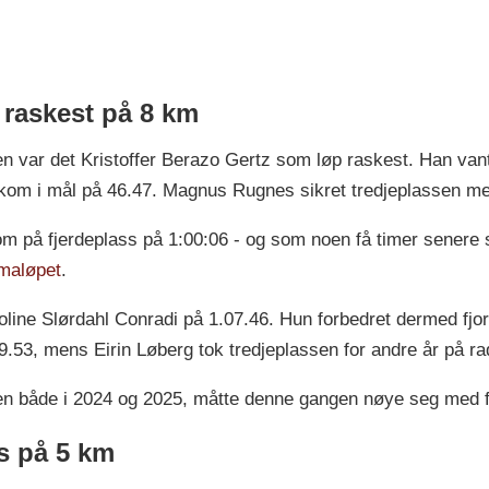
 raskest på 8 km
en var det Kristoffer Berazo Gertz som løp raskest. Han van
m i mål på 46.47. Magnus Rugnes sikret tredjeplassen me
 på fjerdeplass på 1:00:06 - og som noen få timer senere
maløpet
.
roline Slørdahl Conradi på 1.07.46. Hun forbedret dermed fjor
.53, mens Eirin Løberg tok tredjeplassen for andre år på ra
n både i 2024 og 2025, måtte denne gangen nøye seg med fj
s på 5 km