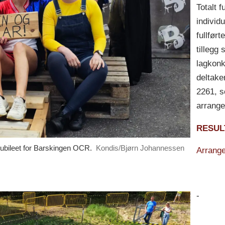
Totalt f
individ
fullført
tillegg s
lagkonk
deltake
2261, s
arrange
RESUL
sjubileet for Barskingen OCR.
Kondis/Bjørn Johannessen
Arrange
-