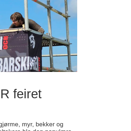
 feiret
gjørme, myr, bekker og