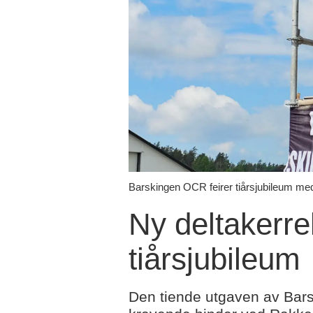
Barskingen OCR feirer tiårsjubileum med
Ny deltakerr
tiårsjubileum
Den tiende utgaven av Bars