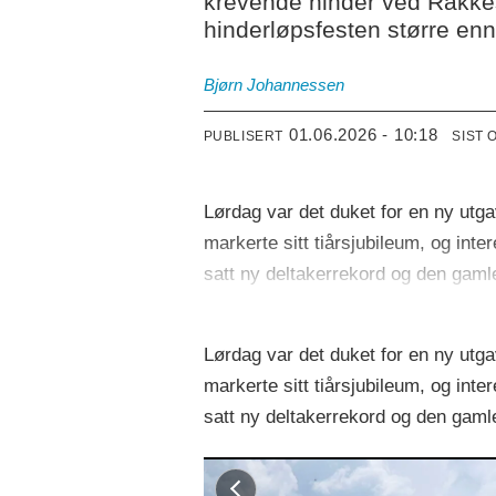
krevende hinder ved Rakkes
hinderløpsfesten større en
Bjørn
Johannessen
01.06.2026 - 10:18
PUBLISERT
SIST 
Lørdag var det duket for en ny ut
markerte sitt tiårsjubileum, og int
satt ny deltakerrekord og den gamle
Lørdag var det duket for en ny ut
markerte sitt tiårsjubileum, og int
satt ny deltakerrekord og den gamle