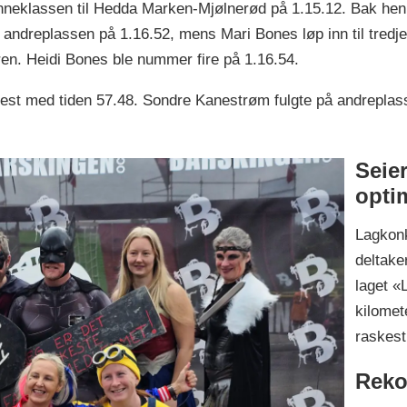
inneklassen til Hedda Marken-Mjølnerød på 1.15.12. Bak hen
 andreplassen på 1.16.52, mens Mari Bones løp inn til tredjep
ren. Heidi Bones ble nummer fire på 1.16.54.
best med tiden 57.48. Sondre Kanestrøm fulgte på andrepla
Seier
opti
Lagkon
deltaker
laget «L
kilomet
raskest
Reko