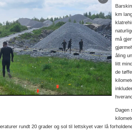
Barski
km lang
klatreh
naturli
må gje
gjørmeh
åling u
litt min
de tøffe
kilomet
inkluder
hverand
Hinde
Kondi
Dagen s
kilomet
turer rundt 20 grader og sol til lettskyet vær lå forholdene 