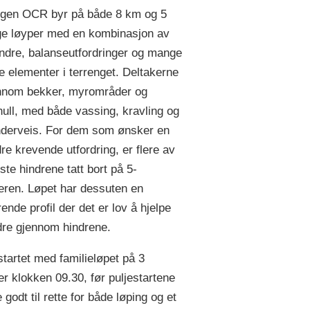
ngen OCR byr på både 8 km og 5
e løyper med en kombinasjon av
indre, balanseutfordringer og mange
ge elementer i terrenget. Deltakerne
nnom bekker, myrområder og
ull, med både vassing, kravling og
nderveis. For dem som ønsker en
dre krevende utfordring, er flere av
ste hindrene tatt bort på 5-
eren. Løpet har dessuten en
ende profil der det er lov å hjelpe
re gjennom hindrene.
rløpet Barskingen OCR 2026. Rakkestad flyplass.
s/Bjørn Johannessen
tartet med familieløpet på 3
er klokken 09.30, før puljestartene
godt til rette for både løping og et