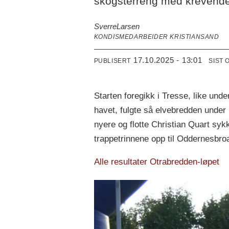
skogsterreng med krevende
Sverre
Larsen
KONDISMEDARBEIDER KRISTIANSAND
17.10.2025 - 13:01
PUBLISERT
SIST 
Starten foregikk i Tresse, like unde
havet, fulgte så elvebredden under
nyere og flotte Christian Quart sy
trappetrinnene opp til Oddernesbro
Alle resultater Otrabredden-løpet