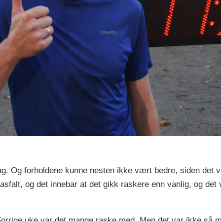
 dag. Og forholdene kunne nesten ikke vært bedre, siden det
 asfalt, og det innebar at det gikk raskere enn vanlig, og de
. Forrige uke var det mange raske med. Men det var ikke så