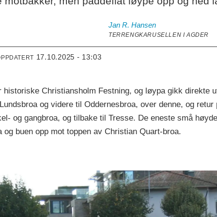
 motbakker, men paddeflat løype opp og ned l
Jan R.
Hansen
TERRENGKARUSELLEN I AGDER
17.10.2025 - 13:03
OPPDATERT
r historiske Christiansholm Festning, og løypa gikk direkte u
 Lundsbroa og videre til Oddernesbroa, over denne, og retur
kkel- og gangbroa, og tilbake til Tresse. De eneste små høy
a og buen opp mot toppen av Christian Quart-broa.