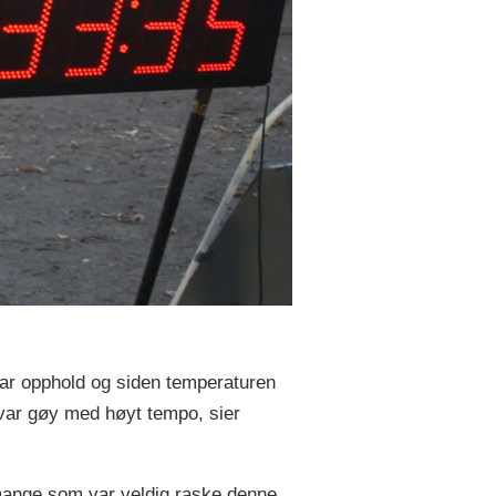
 var opphold og siden temperaturen
t var gøy med høyt tempo, sier
 mange som var veldig raske denne