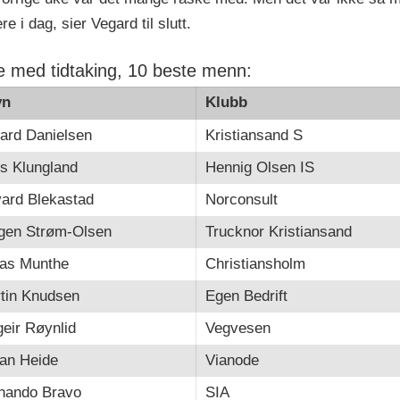
 i dag, sier Vegard til slutt.
pe med tidtaking, 10 beste menn:
vn
Klubb
ard Danielsen
Kristiansand S
ls Klungland
Hennig Olsen IS
ard Blekastad
Norconsult
gen Strøm-Olsen
Trucknor Kristiansand
as Munthe
Christiansholm
tin Knudsen
Egen Bedrift
geir Røynlid
Vegvesen
an Heide
Vianode
nando Bravo
SIA