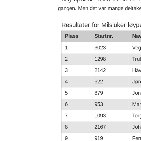
gangen. Men det var mange deltakere
Resultater for Milsluker løy
Plass
Startnr.
Na
1
3023
Veg
2
1298
Tru
3
2142
Håv
4
622
Jør
5
879
Jon
6
953
Mar
7
1093
Tor
8
2167
Joh
9
919
Fer