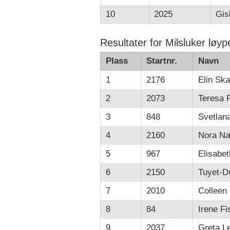
10
2025
Gis
Resultater for Milsluker løyp
Plass
Startnr.
Navn
1
2176
Elin Ska
2
2073
Teresa
3
848
Svetlan
4
2160
Nora N
5
967
Elisabet
6
2150
Tuyet-D
7
2010
Colleen
8
84
Irene F
9
2037
Greta L