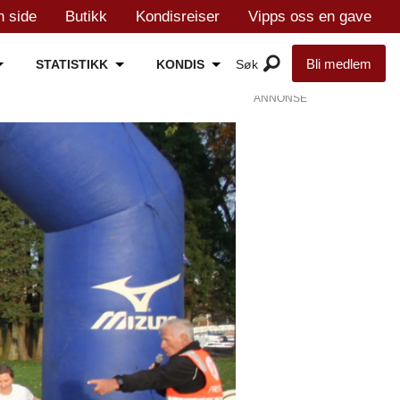
n side
Butikk
Kondisreiser
Vipps oss en gave
Bli medlem
STATISTIKK
KONDIS
ANNONSE