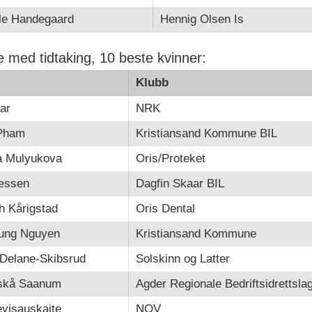
le Handegaard
Hennig Olsen Is
e med tidtaking, 10 beste kvinner:
Klubb
ar
NRK
 Pham
Kristiansand Kommune BIL
a Mulyukova
Oris/Proteket
æssen
Dagfin Skaar BIL
h Kårigstad
Oris Dental
ung Nguyen
Kristiansand Kommune
 Delane-Skibsrud
Solskinn og Latter
iskå Saanum
Agder Regionale Bedriftsidrettsla
evisauskaite
NOV