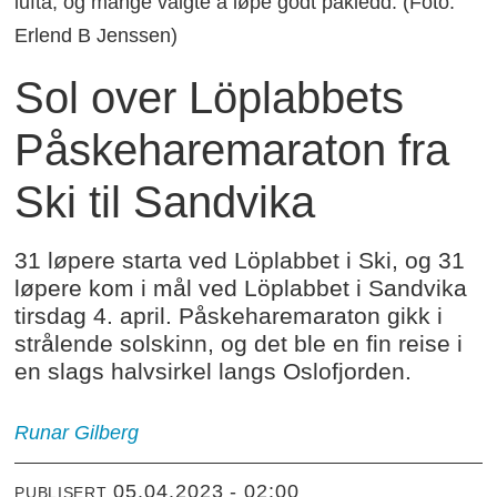
lufta, og mange valgte å løpe godt påkledd. (Foto:
Erlend B Jenssen)
Sol over Löplabbets
Påskeharemaraton fra
Ski til Sandvika
31 løpere starta ved Löplabbet i Ski, og 31
løpere kom i mål ved Löplabbet i Sandvika
tirsdag 4. april. Påskeharemaraton gikk i
strålende solskinn, og det ble en fin reise i
en slags halvsirkel langs Oslofjorden.
Runar Gilberg
05.04.2023 - 02:00
PUBLISERT