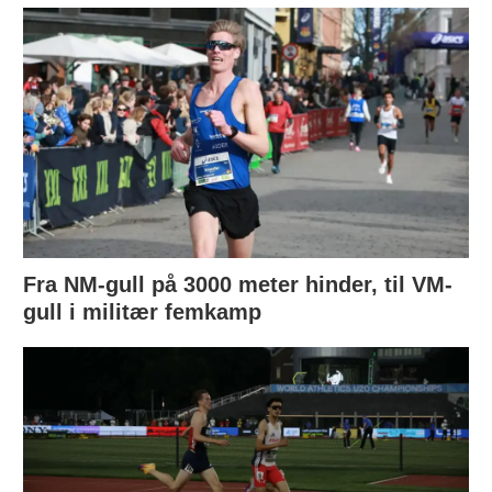
Fra NM-gull på 3000 meter hinder, til VM-
gull i militær femkamp