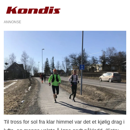
ANNONSE
Til tross for sol fra klar himmel var det et kjølig drag i