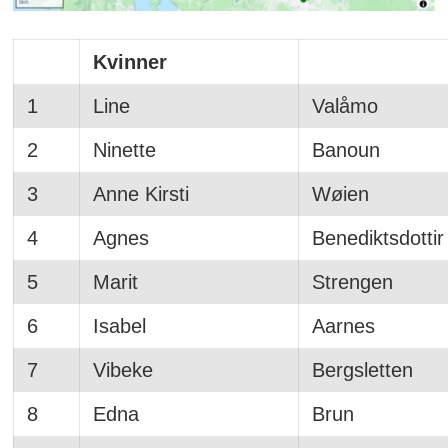
Kvinner
1
Line
Valåmo
2
Ninette
Banoun
3
Anne Kirsti
Wøien
4
Agnes
Benediktsdottir
5
Marit
Strengen
6
Isabel
Aarnes
7
Vibeke
Bergsletten
8
Edna
Brun