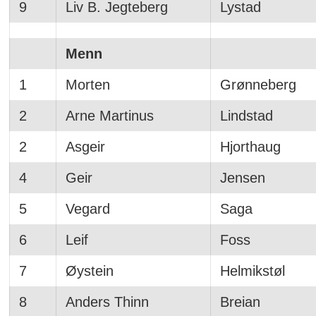
9
Liv B. Jegteberg
Lystad
Menn
1
Morten
Grønneberg
2
Arne Martinus
Lindstad
2
Asgeir
Hjorthaug
4
Geir
Jensen
5
Vegard
Saga
6
Leif
Foss
7
Øystein
Helmikstøl
8
Anders Thinn
Breian