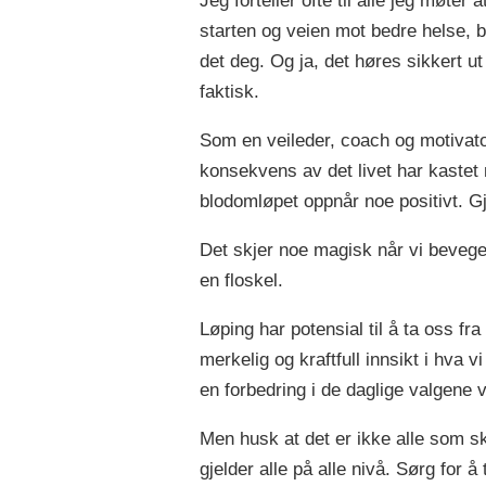
Jeg forteller ofte til alle jeg møter
starten og veien mot bedre helse, 
det deg. Og ja, det høres sikkert u
faktisk.
Som en veileder, coach og motivato
konsekvens av det livet har kastet m
blodomløpet oppnår noe positivt. Gjør
Det skjer noe magisk når vi beveger
en floskel.
Løping har potensial til å ta oss fr
merkelig og kraftfull innsikt i hva 
en forbedring i de daglige valgene v
Men husk at det er ikke alle som s
gjelder alle på alle nivå. Sørg for 