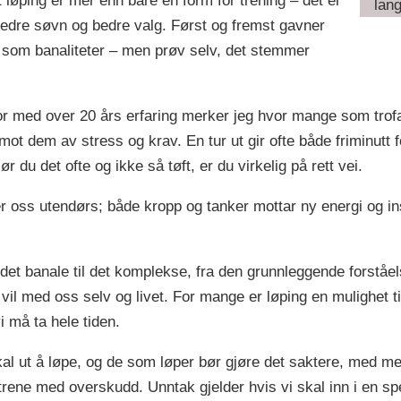
 at løping er mer enn bare en form for trening – det er
lang
bedre søvn og bedre valg. Først og fremst gavner
t som banaliteter – men prøv selv, det stemmer
r med over 20 års erfaring merker jeg hvor mange som trofa
ot dem av stress og krav. En tur ut gir ofte både friminutt f
 du det ofte og ikke så tøft, er du virkelig på rett vei.
 oss utendørs; både kropp og tanker mottar ny energi og ins
a det banale til det komplekse, fra den grunnleggende forståe
vi vil med oss selv og livet. For mange er løping en mulighet
i må ta hele tiden.
kal ut å løpe, og de som løper bør gjøre det saktere, med m
å trene med overskudd. Unntak gjelder hvis vi skal inn i en s