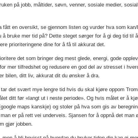
uken på jobb, måltider, søvn, venner, sosiale medier, sosiale
a fått en oversikt, se gjennom listen og vurder hva som kan/
å bruke mer tid på? Dette steget sørger for å gi deg tid til 
e prioriteringene dine for å få til akkurat det.
ioritere det som bringer deg mest glede, energi, gode oppl
 for mer tilfredshet og redusere en god del av stresset i hverd
er bilen, ditt liv, akkurat dit du ønsker å dra.
lo tar det svært mye lengre tid hvis du skal kjøre oppom Trom
ålet ditt før «langt ut i neste periode». Og hvis målet er å kjør
 (google maps kanskje) og stoler på hva som gis av beregning
 man er på rett vei underveis. Sjansen for å oppnå det man øns
om gjør jobben.
kt, men å bli bevisst på hvordan du bruker tiden din kan gi mer