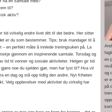
ler ha en samtale med?
rem til?
sisk aktiv?
d virkelig endre livet ditt til det bedre. Her sitter
g det er du som bestemmer. Tips; bruk mandager til å
And
t – en perfekt måte å innlede treningsuken på. La
fagl
anskje gjennom en inspirerende samtale. Torsdag og
en p
 tid til venner og sosiale aktiviteter. Helgen gir tid
niv
e gjøre noe du sjelden gjør, men har lyst til? Hva vil
og o
ra en dag og stå opp tidlig den andre. Nyt friheten
er 
økt. Velg opplevelser med aktivitet du virkelig har
på d
tren
opp
kort