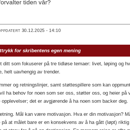
orvalter tiden vår?
30.12.2025 - 14:10
OPPDATERT
ttrykk for skribentens egen mening
t ditt som fokuserer på tre tidløse temaer: livet, løping og h
e, helt uavhengig av trender.
rammer og retningslinjer, samt støttespillere som kan oppmu
 vil ha behov for noen som ser oss, støtter oss, og heier på 
ge opplevelser; det er avgjørende å ha noen som backer deg.
retning. Mål kan være motivasjon. Hva er din motivasjon? Mål 
 på at målet bare er en konsekvens av å ha gått (løpt) rikti