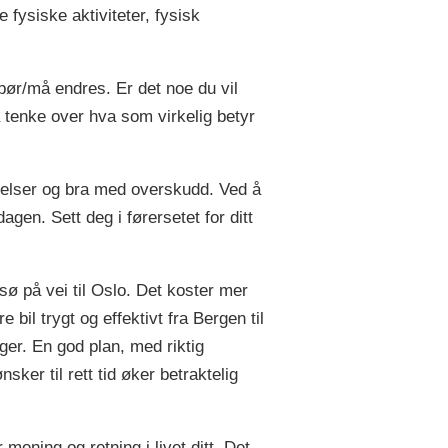
 fysiske aktiviteter, fysisk
bør/må endres. Er det noe du vil
å tenke over hva som virkelig betyr
evelser og bra med overskudd. Ved å
agen. Sett deg i førersetet for ditt
sø på vei til Oslo. Det koster mer
e bil trygt og effektivt fra Bergen til
er. En god plan, med riktig
ker til rett tid øker betraktelig
 mening og retning i livet ditt. Det