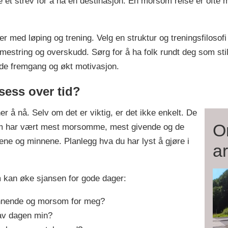
 et strev for å nå en destinasjon. En morsom reise er ofte
r med løping og trening. Velg en struktur og treningsfilosofi
r mestring og overskudd. Sørg for å ha folk rundt deg som sti
åde fremgang og økt motivasjon.
sess over tid?
her å nå. Selv om det er viktig, er det ikke enkelt. De
O
om har vært mest morsomme, mest givende og de
ne og minnene. Planlegg hva du har lyst å gjøre i
ar
m kan øke sjansen for gode dager:
nnende og morsom for meg?
 av dagen min?