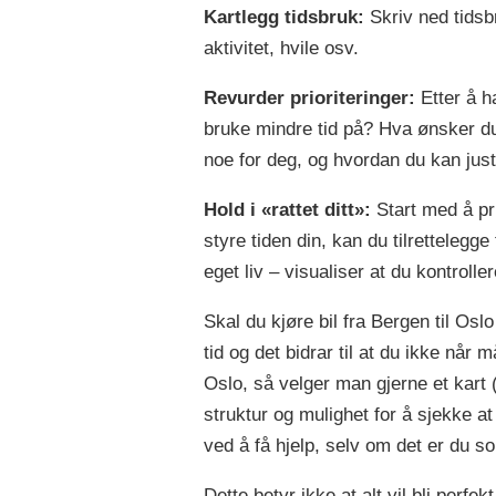
Kartlegg tidsbruk:
Skriv ned tidsbr
aktivitet, hvile osv.
Revurder prioriteringer:
Etter å h
bruke mindre tid på? Hva ønsker du 
noe for deg, og hvordan du kan juster
Hold i «rattet ditt»:
Start med å pr
styre tiden din, kan du tilrettelegge
eget liv – visualiser at du kontroller
Skal du kjøre bil fra Bergen til Os
tid og det bidrar til at du ikke når m
Oslo, så velger man gjerne et kart
struktur og mulighet for å sjekke at
ved å få hjelp, selv om det er du s
Dette betyr ikke at alt vil bli perfe