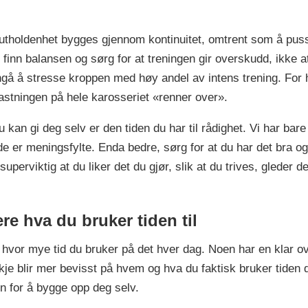
v utholdenhet bygges gjennom kontinuitet, omtrent som å pu
 finn balansen og sørg for at treningen gir overskudd, ikke at
nngå å stresse kroppen med høy andel av intens trening. For 
lastningen på hele karosseriet «renner over».
kan gi deg selv er den tiden du har til rådighet. Vi har bare
t de er meningsfylte. Enda bedre, sørg for at du har det bra 
 superviktig at du liker det du gjør, slik at du trives, gleder 
ere hva du bruker tiden til
g hvor mye tid du bruker på det hver dag. Noen har en klar ov
je blir mer bevisst på hvem og hva du faktisk bruker tiden di
din for å bygge opp deg selv.