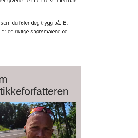
 mer givende enn en reise med bare
 som du føler deg trygg på. Et
ller de riktige spørsmålene og
m
tikkeforfatteren