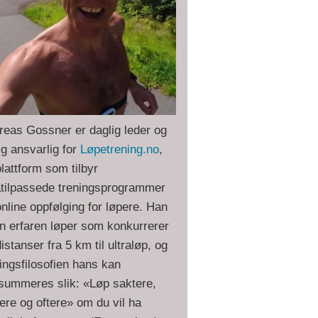
reas Gossner er daglig leder og
ig ansvarlig for
Løpetrening.no
,
lattform som tilbyr
åtilpassede treningsprogrammer
nline oppfølging for løpere. Han
en erfaren løper som konkurrerer
istanser fra 5 km til ultraløp, og
ingsfilosofien hans kan
summeres slik: «Løp saktere,
ere og oftere» om du vil ha