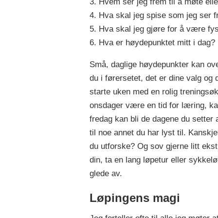
3. Hvem ser jeg frem til å møte el
4. Hva skal jeg spise som jeg ser f
5. Hva skal jeg gjøre for å være fy
6. Hva er høydepunktet mitt i dag?
Små, daglige høydepunkter kan over ti
du i førersetet, det er dine valg o
starte uken med en rolig treningsøk
onsdager være en tid for læring, k
fredag kan bli de dagene du setter av
til noe annet du har lyst til. Kanskj
du utforske? Og sov gjerne litt ekst
din, ta en lang løpetur eller sykkel
glede av.
Løpingens magi