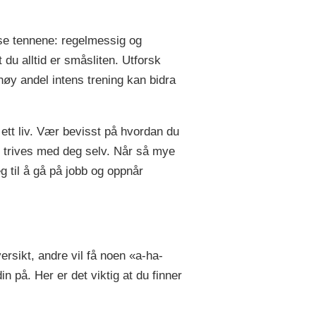
sse tennene: regelmessig og
 du alltid er småsliten. Utforsk
høy andel intens trening kan bidra
 ett liv. Vær bevisst på hvordan du
og trives med deg selv. Når så mye
deg til å gå på jobb og oppnår
ersikt, andre vil få noen «a-ha-
n på. Her er det viktig at du finner