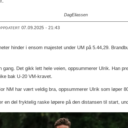
r.
Dag
Eliassen
07.09.2025 - 21:43
OPPDATERT
 meter hinder i ensom majestet under UM på 5.44,29. Brandb
en gang. Det gikk lett hele veien, oppsummerer Ulrik. Han pre
like bak U-20 VM-kravet.
unior NM har vært veldig bra, oppsummerer Ulrik som løper 
r en del fryktelig raske løpere på den distansen til start, un