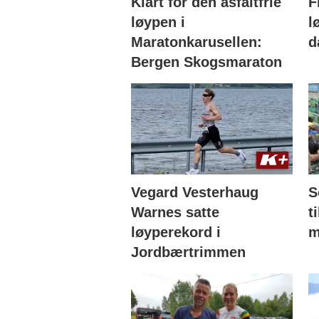
Klart for den asfaltfrie
F
løypen i
l
Maratonkarusellen:
d
Bergen Skogsmaraton
Vegard Vesterhaug
S
Warnes satte
t
løyperekord i
m
Jordbærtrimmen