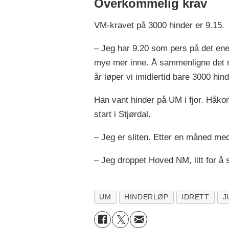
Overkommelig krav
VM-kravet på 3000 hinder er 9.15.
– Jeg har 9.20 som pers på det ene 
mye mer inne. Å sammenligne det me
år løper vi imidlertid bare 3000 hind
Han vant hinder på UM i fjor. Håko
start i Stjørdal.
– Jeg er sliten. Etter en måned med
– Jeg droppet Hoved NM, litt for å s
UM
HINDERLØP
IDRETT
J