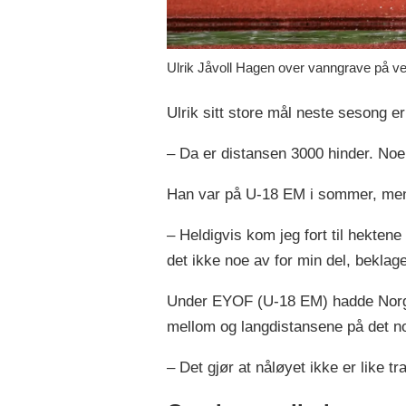
Ulrik Jåvoll Hagen over vanngrave på ve
Ulrik sitt store mål neste sesong e
– Da er distansen 3000 hinder. Noe l
Han var på U-18 EM i sommer, men 
– Heldigvis kom jeg fort til hektene
det ikke noe av for min del, beklag
Under EYOF (U-18 EM) hadde Norge 
mellom og langdistansene på det no
– Det gjør at nåløyet ikke er like tr