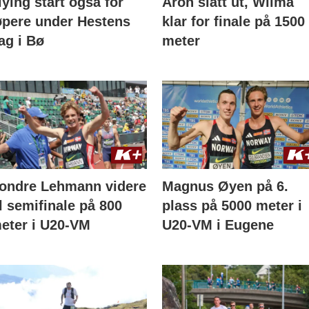
lying start også for
Aron slått ut, Wilma
øpere under Hestens
klar for finale på 1500
ag i Bø
meter
ondre Lehmann videre
Magnus Øyen på 6.
il semifinale på 800
plass på 5000 meter i
eter i U20-VM
U20-VM i Eugene