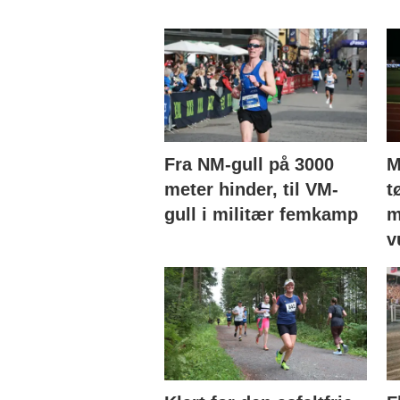
Fra NM-gull på 3000
M
meter hinder, til VM-
t
gull i militær femkamp
m
v