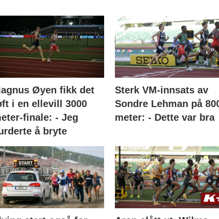
agnus Øyen fikk det
Sterk VM-innsats av
øft i en ellevill 3000
Sondre Lehman på 80
eter-finale: - Jeg
meter: - Dette var bra
urderte å bryte