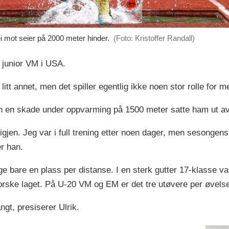
i mot seier på 2000 meter hinder.
(Foto: Kristoffer Randall)
r junior VM i USA.
itt annet, men det spiller egentlig ikke noen stor rolle for me
en skade under oppvarming på 1500 meter satte ham ut av 
 igjen. Jeg var i full trening etter noen dager, men sesongen
er han.
bare en plass per distanse. I en sterk gutter 17-klasse va
rske laget. På U-20 VM og EM er det tre utøvere per øvelse
angt, presiserer Ulrik.