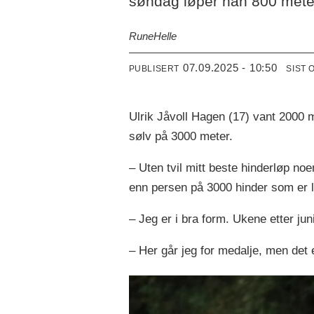
søndag løper han 800 mete
Rune
Helle
07.09.2025 - 10:50
PUBLISERT
SIST 
Ulrik Jåvoll Hagen (17) vant 2000
sølv på 3000 meter.
– Uten tvil mitt beste hinderløp no
enn persen på 3000 hinder som er 
– Jeg er i bra form. Ukene etter j
– Her går jeg for medalje, men det e