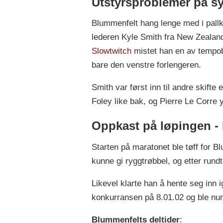
Utstyrsproblemer på s
Blummenfelt hang lenge med i pall
lederen Kyle Smith fra New Zealand
Slowtwitch
mistet han en av tempobø
bare den venstre forlengeren.
Smith var først inn til andre skift
Foley like bak, og Pierre Le Corre y
Oppkast på løpingen - k
Starten på maratonet ble tøff for B
kunne gi ryggtrøbbel, og etter rund
Likevel klarte han å hente seg inn 
konkurransen på 8.01.02 og ble nu
Blummenfelts deltider
: