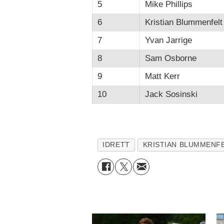
5
Mike Phillips
6
Kristian Blummenfelt
7
Yvan Jarrige
8
Sam Osborne
9
Matt Kerr
10
Jack Sosinski
IDRETT
KRISTIAN BLUMMENF