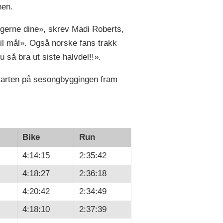
nen.
lhengerne dine», skrev Madi Roberts,
il mål». Også norske fans trakk
u så bra ut siste halvdel!!».
starten på sesongbyggingen fram
Bike
Run
4:14:15
2:35:42
4:18:27
2:36:18
4:20:42
2:34:49
4:18:10
2:37:39