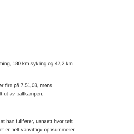
ming, 180 km sykling og 42,2 km
r fire på 7.51,03, mens
t ut av pallkampen.
t han fullfører, uansett hvor tøft
et er helt vanvittig» oppsummerer