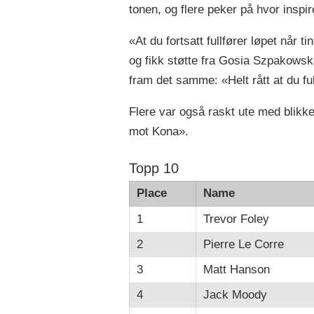
tonen, og flere peker på hvor inspir
«At du fortsatt fullfører løpet når t
og fikk støtte fra Gosia Szpakowsk
fram det samme: «Helt rått at du ful
Flere var også raskt ute med blikk
mot Kona».
Topp 10
Place
Name
1
Trevor Foley
2
Pierre Le Corre
3
Matt Hanson
4
Jack Moody