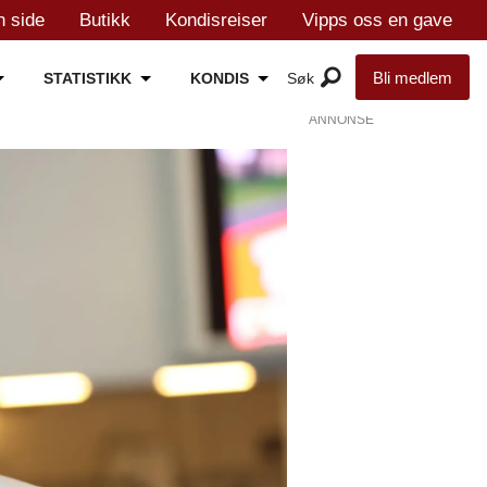
n side
Butikk
Kondisreiser
Vipps oss en gave
Bli medlem
STATISTIKK
KONDIS
ANNONSE