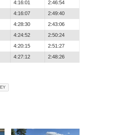
4:16:01
2:46:54
4:16:07
2:49:40
4:28:30
2:43:06
4:24:52
2:50:24
4:20:15
2:51:27
4:27:12
2:48:26
EY