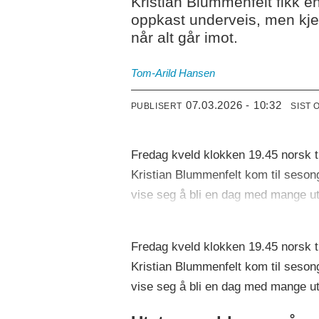
Kristian Blummenfelt fikk 
oppkast underveis, men kjemp
når alt går imot.
Tom-Arild
Hansen
07.03.2026 - 10:32
PUBLISERT
SIST 
Fredag kveld klokken 19.45 norsk ti
Kristian Blummenfelt kom til seson
vise seg å bli en dag med mange ut
Fredag kveld klokken 19.45 norsk ti
Kristian Blummenfelt kom til seson
vise seg å bli en dag med mange ut