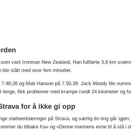
orden
 som vant Ironman New Zealand. Han fullførte 3,8 km svøm
 ble slått med over fem minutter.
på 7.48,26 og Matt Hanson på 7.50,39. Jack Moody ble numme
lenge, fikk problemer med krampe rundt 24 kilometer og fal
trava for å ikke gi opp
e støtteerklæringer på Strava, og særlig én ting går igjen: a
ommer du tilbake fra» og «Denne mannens evne til å stå i d