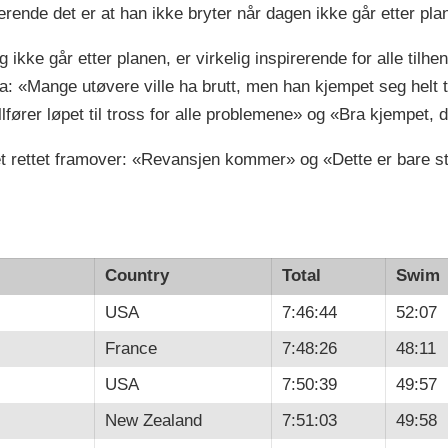
erende det er at han ikke bryter når dagen ikke går etter pla
ing ikke går etter planen, er virkelig inspirerende for alle ti
a: «Mange utøvere ville ha brutt, men han kjempet seg helt t
lfører løpet til tross for alle problemene» og «Bra kjempet, d
et rettet framover: «Revansjen kommer» og «Dette er bare 
Country
Total
Swim
USA
7:46:44
52:07
France
7:48:26
48:11
USA
7:50:39
49:57
New Zealand
7:51:03
49:58