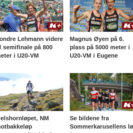
ondre Lehmann videre
Magnus Øyen på 6.
il semifinale på 800
plass på 5000 meter i
eter i U20-VM
U20-VM i Eugene
elshornløpet, NM
Se bildene fra
otbakkeløp
Sommerkarusellens l