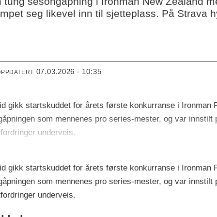
en tung sesongåpning i Ironman New Zealand me
et seg likevel inn til sjetteplass. På Strava hy
07.03.2026 - 10:35
OPPDATERT
d gikk startskuddet for årets første konkurranse i Ironman 
gåpningen som mennenes pro series-mester, og var innstilt p
fordringer underveis.
d gikk startskuddet for årets første konkurranse i Ironman 
gåpningen som mennenes pro series-mester, og var innstilt p
fordringer underveis.