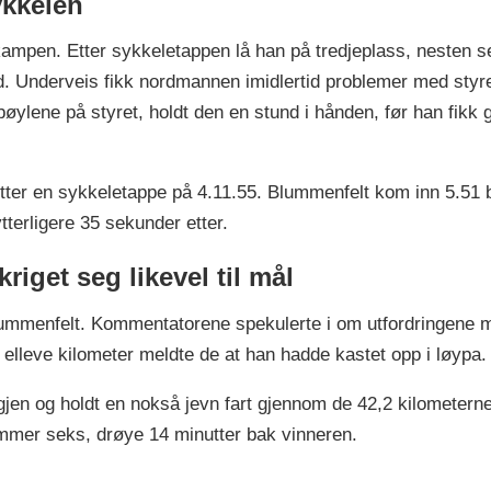
ykkelen
kampen. Etter sykkeletappen lå han på tredjeplass, nesten 
. Underveis fikk nordmannen imidlertid problemer med styret
ylene på styret, holdt den en stund i hånden, før han fikk g
e etter en sykkeletappe på 4.11.55. Blummenfelt kom inn 5.51
tterligere 35 sekunder etter.
riget seg likevel til mål
lummenfelt. Kommentatorene spekulerte i om utfordringene med
t elleve kilometer meldte de at han hadde kastet opp i løypa.
igjen og holdt en nokså jevn fart gjennom de 42,2 kilometerne
mmer seks, drøye 14 minutter bak vinneren.