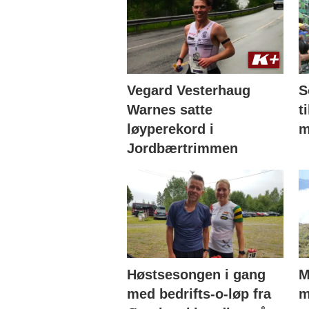
Vegard Vesterhaug
S
Warnes satte
t
løyperekord i
m
Jordbærtrimmen
Høstsesongen i gang
M
med bedrifts-o-løp fra
m