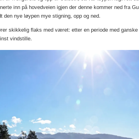
urnerte inn på hovedveien igjen der denne kommer ned fra Gu
dt den nye løypen mye stigning, opp og ned.
ører skikkelig flaks med været: etter en periode med ganske
st vindstille.