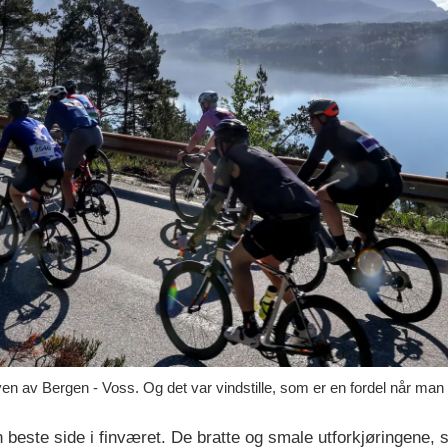
ven av Bergen - Voss. Og det var vindstille, som er en fordel når man 
n beste side i finværet. De bratte og smale utforkjøringene