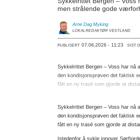
Sykkelrittet Bergen – Voss
men strålende gode værforh
Arne Dag
Myking
LOKALREDAKTØR VESTLAND
07.06.2026 - 11:23
PUBLISERT
SIST 
Sykkelrittet Bergen – Voss har nå al
den kondisjonsprøven det faktisk er
fått en ny trasé som gjorde at dist
Sykkelrittet Bergen – Voss har nå al
den kondisjonsprøven det faktisk er
fått en ny trasé som gjorde at dist
Istedenfor å sykle innover Sørfjorde