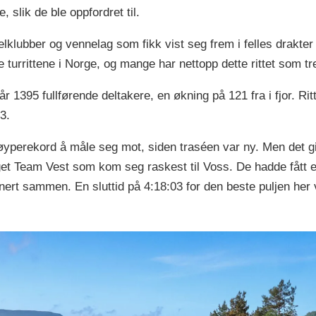
e, slik de ble oppfordret til.
klubber og vennelag som fikk vist seg frem i felles drakter 
e turrittene i Norge, og mange har nettopp dette rittet som t
r 1395 fullførende deltakere, en økning på 121 fra i fjor. Rit
3.
øyperekord å måle seg mot, siden traséen var ny. Men det g
et Team Vest som kom seg raskest til Voss. De hadde fått en
inert sammen. En sluttid på 4:18:03 for den beste puljen her v