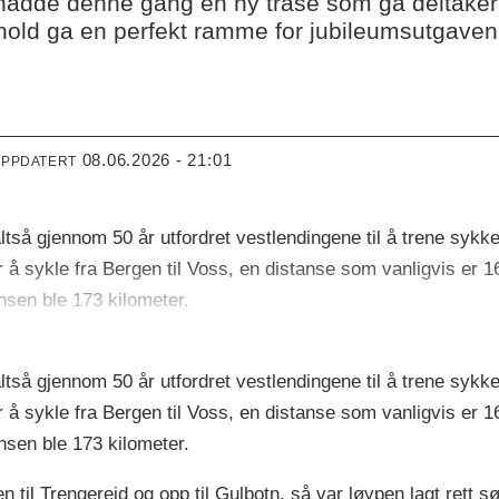
 hadde denne gang en ny trasé som ga deltaker
old ga en perfekt ramme for jubileumsutgaven
08.06.2026 - 21:01
OPPDATERT
tså gjennom 50 år utfordret vestlendingene til å trene sykkel
 å sykle fra Bergen til Voss, en distanse som vanligvis er 
ansen ble 173 kilometer.
tså gjennom 50 år utfordret vestlendingene til å trene sykkel
 å sykle fra Bergen til Voss, en distanse som vanligvis er 
ansen ble 173 kilometer.
n til Trengereid og opp til Gulbotn, så var løypen lagt rett s