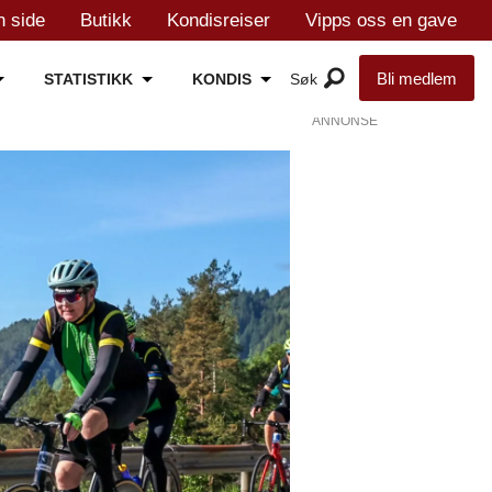
n side
Butikk
Kondisreiser
Vipps oss en gave
Bli medlem
STATISTIKK
KONDIS
ANNONSE