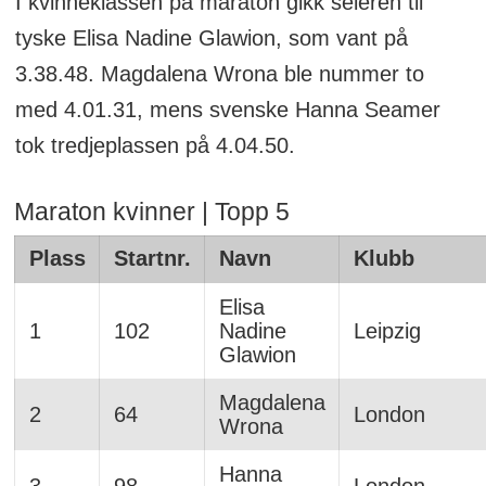
I kvinneklassen på maraton gikk seieren til
tyske Elisa Nadine Glawion, som vant på
3.38.48. Magdalena Wrona ble nummer to
med 4.01.31, mens svenske Hanna Seamer
tok tredjeplassen på 4.04.50.
Maraton kvinner | Topp 5
Plass
Startnr.
Navn
Klubb
Elisa
1
102
Nadine
Leipzig
Glawion
Magdalena
2
64
London
Wrona
Hanna
3
98
London