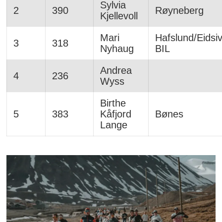
Sylvia
2
390
Røyneberg
Kjellevoll
Mari
Hafslund/Eidsi
3
318
Nyhaug
BIL
Andrea
4
236
Wyss
Birthe
5
383
Kåfjord
Bønes
Lange