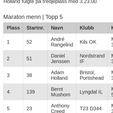
Holland fulgte på tredjeplass med 3.23.00.
Maraton menn | Topp 5
Plass
Startnr.
Navn
Klubb
André
1
52
Kils OK
Rangelind
Daniel
Nordstrand
2
51
Jenssen
IF
Adam
Bristol,
3
38
Holland
Portishead
Bernt
4
139
Lyngdal IL
Mushom
Anthony
5
23
T23 D344
Creed