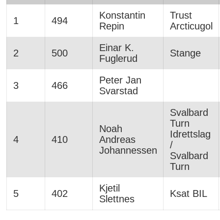
Konstantin
Trust
1
494
Repin
Arcticugol
Einar K.
2
500
Stange
Fuglerud
Peter Jan
3
466
Svarstad
Svalbard
Turn
Noah
Idrettslag
4
410
Andreas
/
Johannessen
Svalbard
Turn
Kjetil
5
402
Ksat BIL
Slettnes