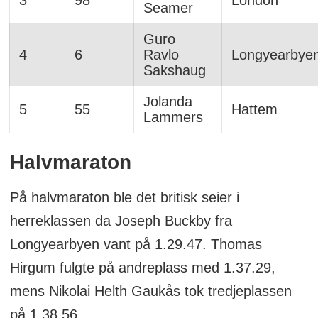
Seamer
Guro
4
6
Ravlo
Longyearbye
Sakshaug
Jolanda
5
55
Hattem
Lammers
Halvmaraton
På halvmaraton ble det britisk seier i
herreklassen da Joseph Buckby fra
Longyearbyen vant på 1.29.47. Thomas
Hirgum fulgte på andreplass med 1.37.29,
mens Nikolai Helth Gaukås tok tredjeplassen
på 1.38.56.