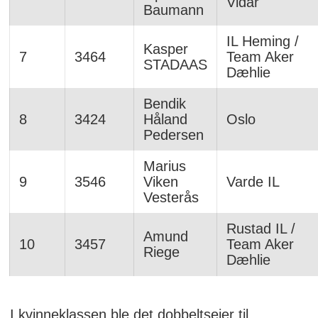
Vidar
Baumann
IL Heming /
Kasper
7
3464
Team Aker
STADAAS
Dæhlie
Bendik
8
3424
Håland
Oslo
Pedersen
Marius
9
3546
Viken
Varde IL
Vesterås
Rustad IL /
Amund
10
3457
Team Aker
Riege
Dæhlie
I kvinneklassen ble det dobbeltseier til