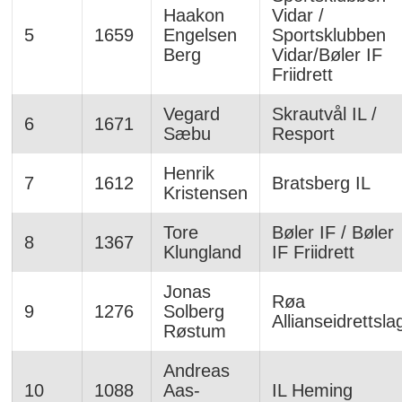
Haakon
Vidar /
5
1659
Engelsen
Sportsklubben
Berg
Vidar/Bøler IF
Friidrett
Vegard
Skrautvål IL /
6
1671
Sæbu
Resport
Henrik
7
1612
Bratsberg IL
Kristensen
Tore
Bøler IF / Bøler
8
1367
Klungland
IF Friidrett
Jonas
Røa
9
1276
Solberg
Allianseidrettsla
Røstum
Andreas
10
1088
Aas-
IL Heming