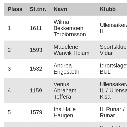
Plass
St.tnr.
Navn
Klubb
Wilma
Ullensaker
1
1611
Bekkemoen
IL
Torbiörnsson
Madelène
Sportsklu
2
1593
Wanvik Holum
Vidar
Andrea
Idrottslaget
3
1532
Engesæth
BUL
Venus
Ullensaker
4
1159
Abraham
IL / Ullens
Teffera
Kisa
Ina Halle
IL Runar /
5
1579
Haugen
Runar