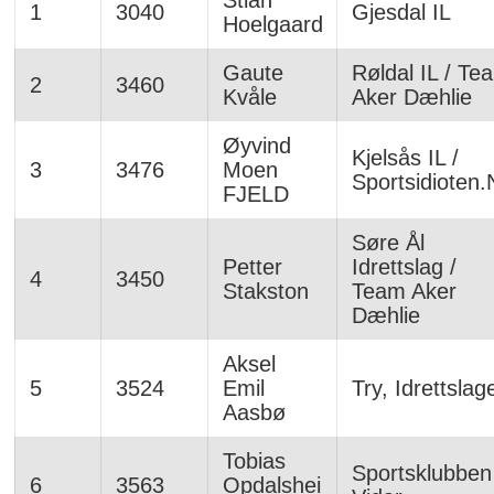
Stian
1
3040
Gjesdal IL
Hoelgaard
Gaute
Røldal IL / Te
2
3460
Kvåle
Aker Dæhlie
Øyvind
Kjelsås IL /
3
3476
Moen
Sportsidioten.
FJELD
Søre Ål
Petter
Idrettslag /
4
3450
Stakston
Team Aker
Dæhlie
Aksel
5
3524
Emil
Try, Idrettslag
Aasbø
Tobias
Sportsklubben
6
3563
Opdalshei