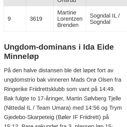
Onsrud
Martine
Sogndal IL /
9
3619
Lorentzen
Sogndal
Brenden
Ungdom-dominans i Ida Eide
Minneløp
På den halve distansen ble det løpet fort av
ungdomstrio bak vinneren Mads Orø Olsen fra
Ringerike Friidrettsklubb som vant på 14:49.
Bak fulgte to 17-åringer, Martin Sølvberg Tjelle
(Nittedal IL / Team Umara) med 14:56 og Trym
Gjedebo-Skarpeteig (Bøler IF Friidrett) på
15:12. Bare sekundet fra 3. plassen løp 15-