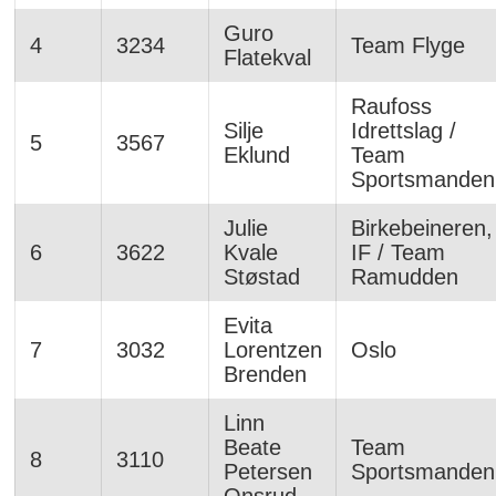
Guro
4
3234
Team Flyge
Flatekval
Raufoss
Silje
Idrettslag /
5
3567
Eklund
Team
Sportsmanden
Julie
Birkebeineren,
6
3622
Kvale
IF / Team
Støstad
Ramudden
Evita
7
3032
Lorentzen
Oslo
Brenden
Linn
Beate
Team
8
3110
Petersen
Sportsmanden