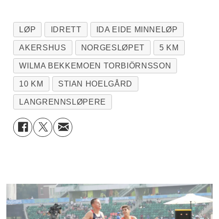
LØP
IDRETT
IDA EIDE MINNELØP
AKERSHUS
NORGESLØPET
5 KM
WILMA BEKKEMOEN TORBIÖRNSSON
10 KM
STIAN HOELGÅRD
LANGRENNSLØPERE