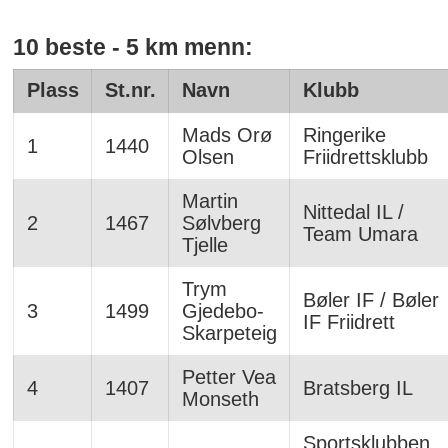
10 beste - 5 km menn:
Plass
St.nr.
Navn
Klubb
Mads Orø
Ringerike
1
1440
Olsen
Friidrettsklubb
Martin
Nittedal IL /
2
1467
Sølvberg
Team Umara
Tjelle
Trym
Bøler IF / Bøler
3
1499
Gjedebo-
IF Friidrett
Skarpeteig
Petter Vea
4
1407
Bratsberg IL
Monseth
Sportsklubben