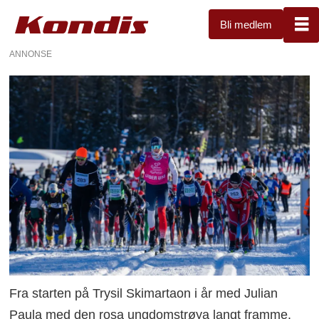
Bli medlem
ANNONSE
Fra starten på Trysil Skimartaon i år med Julian
Paula med den rosa ungdomstrøya langt framme.