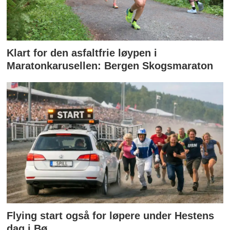
Klart for den asfaltfrie løypen i
Maratonkarusellen: Bergen Skogsmaraton
Flying start også for løpere under Hestens
dag i Bø