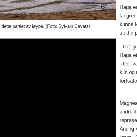
Haga er
langren
kunne l
i dette partiet av løypa. (Foto: Sylvain Cavatz)
sluttid 
- Det g
Haga et
- Det va
klin og
fortsatt
Magnes 
andrepl
represe
Ånung V