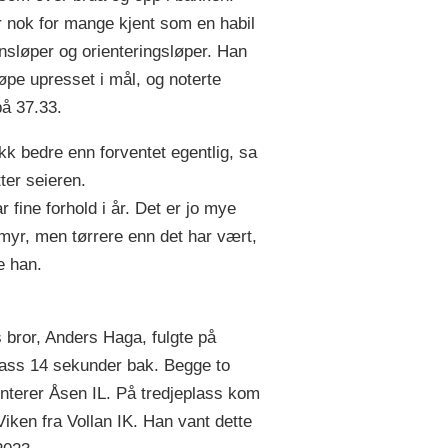
 nok for mange kjent som en habil
nsløper og orienteringsløper. Han
øpe upresset i mål, og noterte
på 37.33.
ikk bedre enn forventet egentlig, sa
ter seieren.
r fine forhold i år. Det er jo mye
 myr, men tørrere enn det har vært,
e han.
bror, Anders Haga, fulgte på
ass 14 sekunder bak. Begge to
nterer Åsen IL. På tredjeplass kom
iken fra Vollan IK. Han vant dette