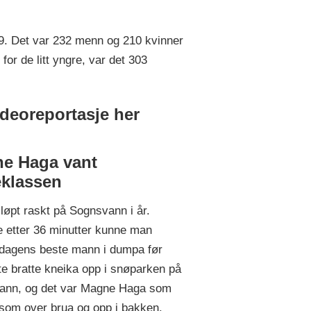
019. Det var 232 menn og 210 kvinner
r de litt yngre, var det 303
ideoreportasje her
e Haga vant
eklassen
 løpt raskt på Sognsvann i år.
e etter 36 minutter kunne man
dagens beste mann i dumpa før
te bratte kneika opp i snøparken på
ann, og det var Magne Haga som
om over brua og opp i bakken.