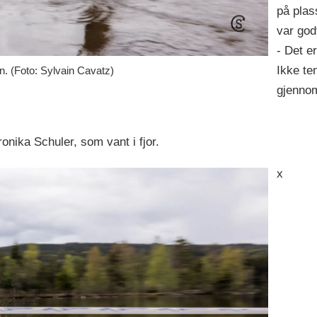
på plas
var god
- Det e
Ikke te
. (Foto: Sylvain Cavatz)
gjennom
nika Schuler, som vant i fjor.
x