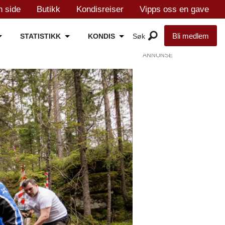
n side
Butikk
Kondisreiser
Vipps oss en gave
Bli medlem
STATISTIKK
KONDIS
ANNONSE