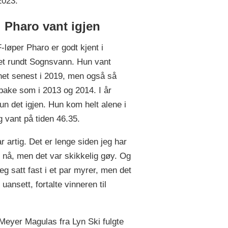
2023.
i Pharo vant igjen
F-løper Pharo er godt kjent i
et rundt Sognsvann. Hun vant
et senest i 2019, men også så
ilbake som i 2013 og 2014. I år
hun det igjen. Hun kom helt alene i
g vant på tiden 46.35.
r artig. Det er lenge siden jeg har
r nå, men det var skikkelig gøy. Og
eg satt fast i et par myrer, men det
uansett, fortalte vinneren til
Meyer Magulas fra Lyn Ski fulgte