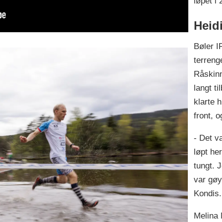
løpet i 
Heid
Bøler I
terreng
Råskinn
langt t
klarte 
front, o
- Det va
løpt he
tungt. J
var gøy 
Kondis.
Melina 