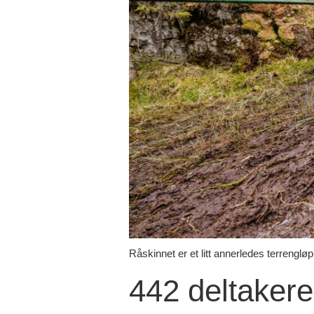
Råskinnet er et litt annerledes terrenglø
442 deltakere