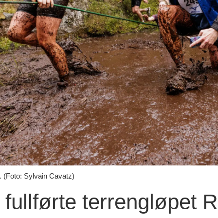
p. (Foto: Sylvain Cavatz)
 fullførte terrengløpet 