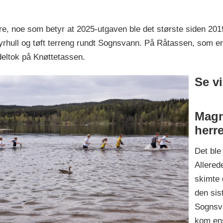
kere, noe som betyr at 2025-utgaven ble det største siden 2
ull og tøft terreng rundt Sognsvann. På Råtassen, som er fo
deltok på Knøttetassen.
Se v
Magn
herr
Det ble
Allered
skimte 
den sis
Sognsv
kom ens