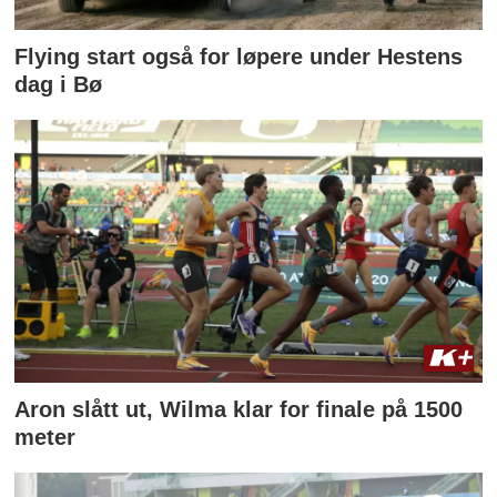
Flying start også for løpere under Hestens
dag i Bø
Aron slått ut, Wilma klar for finale på 1500
meter