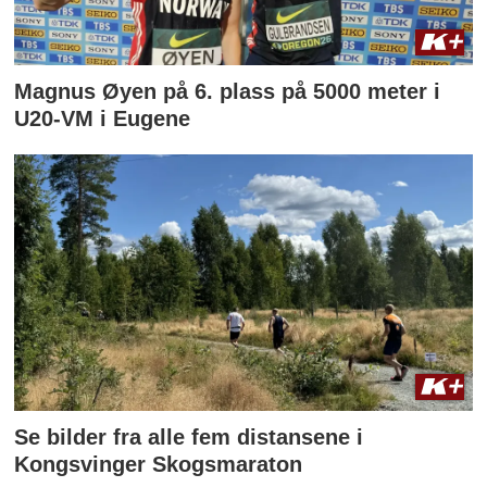
Magnus Øyen på 6. plass på 5000 meter i
U20-VM i Eugene
Se bilder fra alle fem distansene i
Kongsvinger Skogsmaraton