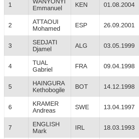
WANYONYI
1
KEN
01.08.2004
Emmanuel
ATTAOUI
2
ESP
26.09.2001
Mohamed
SEDJATI
3
ALG
03.05.1999
Djamel
TUAL
4
FRA
09.04.1998
Gabriel
HAINGURA
5
BOT
14.12.1998
Kethobogile
KRAMER
6
SWE
13.04.1997
Andreas
ENGLISH
7
IRL
18.03.1993
Mark