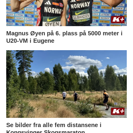
Magnus Øyen på 6. plass på 5000 meter i
U20-VM i Eugene
Se bilder fra alle fem distansene i
Kongsvinger Skogsmaraton