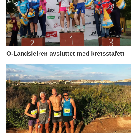
O-Landsleiren avsluttet med kretsstafett