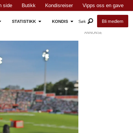
n side
Butikk
Kondisreiser
Vipps oss en gave
Bli medlem
STATISTIKK
KONDIS
ANNONSE