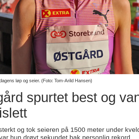
agens løp og seier. (Foto: Tom-Arild Hansen)
ård spurtet best og va
slett
sterkt og tok seieren på 1500 meter under kvel
var hun drøyt sekundet bak personlig rekord.