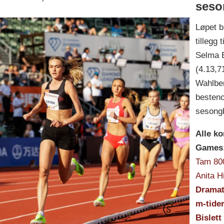
seso
Løpet b
tillegg 
Selma E
(4.13,7
Wahlber
besteno
sesong
Alle ko
Games
Tam 800
Anita Hi
Dramati
m-tider
Bislett