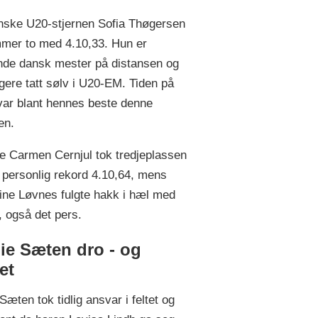
ske U20-stjernen Sofia Thøgersen
mer to med 4.10,33. Hun er
nde dansk mester på distansen og
ligere tatt sølv i U20-EM. Tiden på
 var blant hennes beste denne
en.
 Carmen Cernjul tok tredjeplassen
personlig rekord 4.10,64, mens
ne Løvnes fulgte hakk i hæl med
, også det pers.
ie Sæten dro - og
et
Sæten tok tidlig ansvar i feltet og