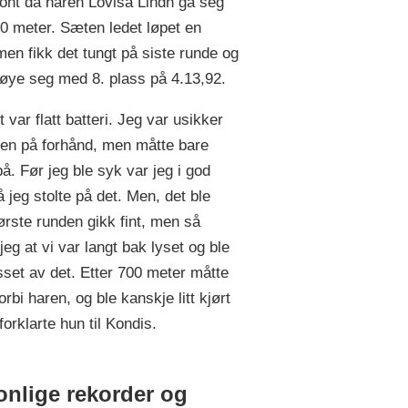
front da haren Lovisa Lindh ga seg
00 meter. Sæten ledet løpet en
men fikk det tungt på siste runde og
øye seg med 8. plass på 4.13,92.
t var flatt batteri. Jeg var usikker
en på forhånd, men måtte bare
å. Før jeg ble syk var jeg i god
å jeg stolte på det. Men, det ble
ørste runden gikk fint, men så
eg at vi var langt bak lyset og ble
esset av det. Etter 700 meter måtte
orbi haren, og ble kanskje litt kjørt
forklarte hun til Kondis.
onlige rekorder og