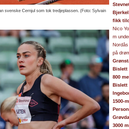
Stevne
ran svenske Cernjul som tok tredjeplassen. (Foto: Sylvain
Bjerkel
fikk ti
Nico Yo
m under
Nordås 
på drø
Grønst
Bislett
800 met
Bislett
Ingebo
1500-me
Personl
Grøvdal
3000 m