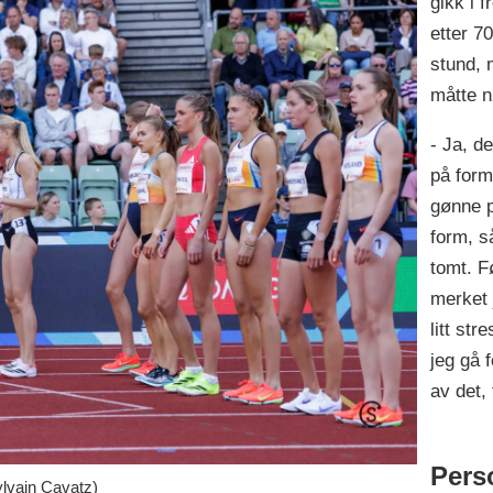
gikk i 
etter 7
stund, 
måtte n
- Ja, de
på form
gønne p
form, s
tomt. F
merket j
litt str
jeg gå f
av det, 
Pers
ylvain Cavatz)