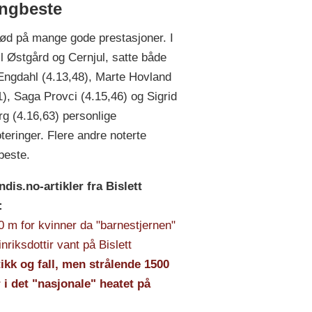
ngbeste
ød på mange gode prestasjoner. I
til Østgård og Cernjul, satte både
ngdahl (4.13,48), Marte Hovland
1), Saga Provci (4.15,46) og Sigrid
g (4.16,63) personlige
teringer. Flere andre noterte
beste.
ndis.no-artikler fra Bislett
:
 m for kvinner da "barnestjernen"
nriksdottir vant på Bislett
kk og fall, men strålende 1500
 i det "nasjonale" heatet på