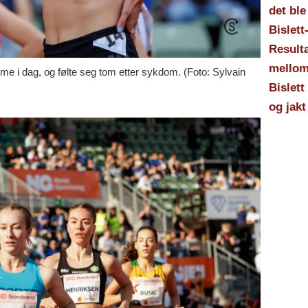
det ble
Bislett
Resulta
mellom
mme i dag, og følte seg tom etter sykdom. (Foto: Sylvain
Bislett
og jak