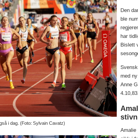
Den dan
ble num
regjere
har tid
Bislett
sesong
Svenske
med ny 
Anne Gi
4.10,83
Amal
stivn
gså i dag. (Foto: Sylvain Cavatz)
Amalie 