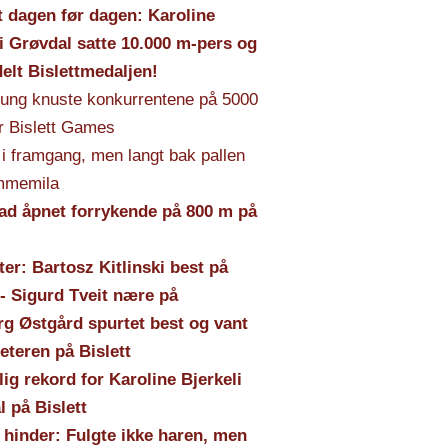
t dagen før dagen: Karoline
i Grøvdal satte 10.000 m-pers og
ldelt Bislettmedaljen!
ung knuste konkurrentene på 5000
 Bislett Games
i framgang, men langt bak pallen
mmemila
ad åpnet forrykende på 800 m på
er: Bartosz Kitlinski best på
 - Sigurd Tveit nære på
rg Østgård spurtet best og vant
teren på Bislett
ig rekord for Karoline Bjerkeli
 på Bislett
 hinder: Fulgte ikke haren, men