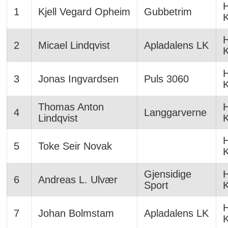
H
1
Kjell Vegard Opheim
Gubbetrim
H
2
Micael Lindqvist
Apladalens LK
H
3
Jonas Ingvardsen
Puls 3060
Thomas Anton
H
4
Langgarverne
Lindqvist
H
5
Toke Seir Novak
Gjensidige
H
6
Andreas L. Ulvær
Sport
H
7
Johan Bolmstam
Apladalens LK