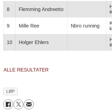
H
8
Flemming Andreetto
K
9
Mille Ree
Nbro running
H
10
Holger Ehlers
ALLE RESULTATER
LØP