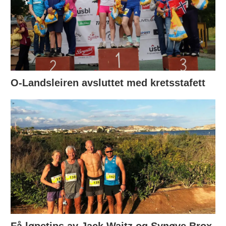
O-Landsleiren avsluttet med kretsstafett