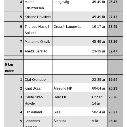
4
Maren
Langevåg
45-49 år
25.47
Kristoffersen
5
Kristine Hovstein
45-49 år
27.13
6
Therese Hustoft
Crossfit Langevåg
16-17 år
27.45
Aaland
7
Marianne Omvik
45-49 år
28.39
8
Anette Barstad
23-39 år
32.47
5 km
menn
1
Olaf Kvendbø
23-39 år
19.54
2
Knut Skaar
Ålesund FIK
60-64 år
20.23
3
Gaute Skar-
Herd FK
Under
23.26
Hovde
14 år
4
Jan Aaland
Sula
50-54 år
23.27
5
Johannes
Ålesund
9 år
25.18