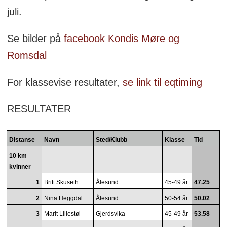
juli.
Se bilder på
facebook Kondis Møre og
Romsdal
For klassevise resultater,
se link til eqtiming
RESULTATER
Distanse
Navn
Sted/Klubb
Klasse
Tid
10 km
kvinner
1
Britt Skuseth
Ålesund
45-49 år
47.25
2
Nina Heggdal
Ålesund
50-54 år
50.02
3
Marit Lillestøl
Gjerdsvika
45-49 år
53.58