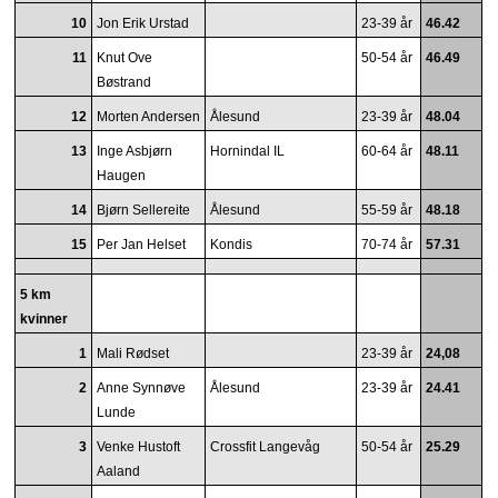
10
Jon Erik Urstad
23-39 år
46.42
11
Knut Ove
50-54 år
46.49
Bøstrand
12
Morten Andersen
Ålesund
23-39 år
48.04
13
Inge Asbjørn
Hornindal IL
60-64 år
48.11
Haugen
14
Bjørn Sellereite
Ålesund
55-59 år
48.18
15
Per Jan Helset
Kondis
70-74 år
57.31
5 km
kvinner
1
Mali Rødset
23-39 år
24,08
2
Anne Synnøve
Ålesund
23-39 år
24.41
Lunde
3
Venke Hustoft
Crossfit Langevåg
50-54 år
25.29
Aaland