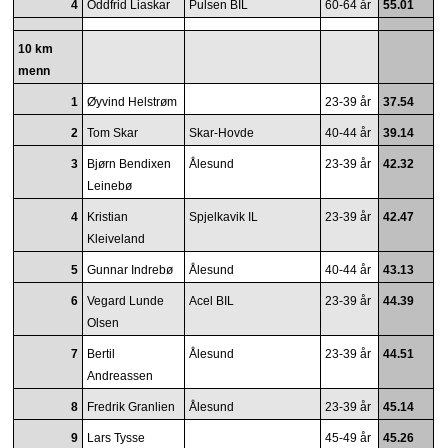
4
Oddfrid Liaskar
Pulsen BIL
60-64 år
55.01
10 km
menn
1
Øyvind Helstrøm
23-39 år
37.54
2
Tom Skar
Skar-Hovde
40-44 år
39.14
3
Bjørn Bendixen
Ålesund
23-39 år
42.32
Leinebø
4
Kristian
Spjelkavik IL
23-39 år
42.47
Kleiveland
5
Gunnar Indrebø
Ålesund
40-44 år
43.13
6
Vegard Lunde
Acel BIL
23-39 år
44.39
Olsen
7
Bertil
Ålesund
23-39 år
44.51
Andreassen
8
Fredrik Granlien
Ålesund
23-39 år
45.14
9
Lars Tysse
45-49 år
45.26