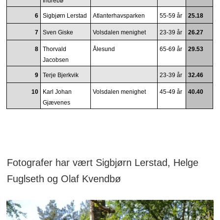
Indrebø
6
Sigbjørn Lerstad
Atlanterhavsparken
55-59 år
25.18
7
Sven Giske
Volsdalen menighet
23-39 år
26.27
8
Thorvald
Ålesund
65-69 år
29.53
Jacobsen
9
Terje Bjerkvik
23-39 år
32.46
10
Karl Johan
Volsdalen menighet
45-49 år
40.40
Gjævenes
Fotografer har vært Sigbjørn Lerstad, Helge
Fuglseth og Olaf Kvendbø