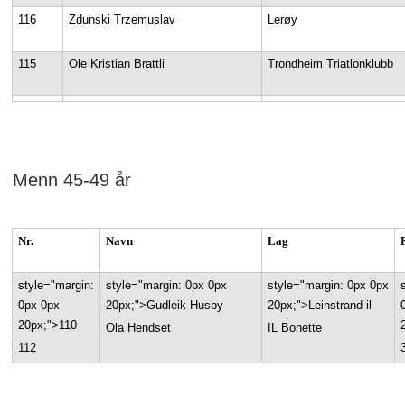
116
Zdunski Trzemuslav
Lerøy
115
Ole Kristian Brattli
Trondheim Triatlonklubb
Menn 45-49 år
Nr.
Navn
Lag
style="margin:
style="margin: 0px 0px
style="margin: 0px 0px
0px 0px
20px;">Gudleik Husby
20px;">Leinstrand il
20px;">110
Ola Hendset
IL Bonette
112