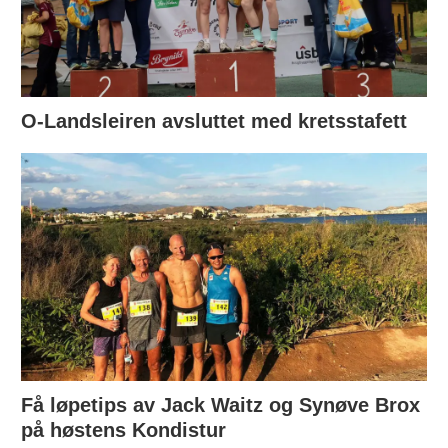
O-Landsleiren avsluttet med kretsstafett
Få løpetips av Jack Waitz og Synøve Brox
på høstens Kondistur