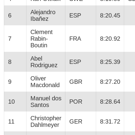
Alejandro
6
ESP
8:20.45
Ibañez
Clement
7
Rabin-
FRA
8:20.92
Boutin
Abel
8
ESP
8:25.39
Rodriguez
Oliver
9
GBR
8:27.20
Macdonald
Manuel dos
10
POR
8:28.64
Santos
Christopher
11
GER
8:31.72
Dahlmeyer