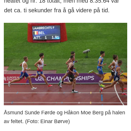
heatet og nr. 18 totalt, men med 8:35:64 var
det ca. ti sekunder fra å gå videre på tid.
Åsmund Sunde Førde og Håkon Moe Berg på halen
av feltet. (Foto: Einar Børve)