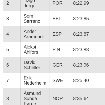
Tiago
2
POR
8:22.99
Jorge
Sem
3
BEL
8:23.85
Serrano
Ander
4
ESP
8:23.87
Aramendi
Aleksi
5
FIN
8:23.88
Ahlfors
David
6
GER
8:23.96
Scheller
Erik
7
SWE
8:25.40
Nederheim
Åsmund
8
Sunde
NOR
8:35.64
Førde