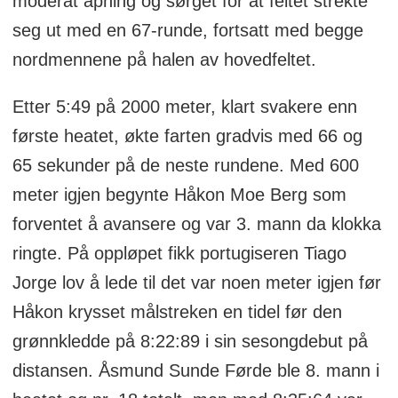
moderat åpning og sørget for at feltet strekte
seg ut med en 67-runde, fortsatt med begge
nordmennene på halen av hovedfeltet.
Etter 5:49 på 2000 meter, klart svakere enn
første heatet, økte farten gradvis med 66 og
65 sekunder på de neste rundene. Med 600
meter igjen begynte Håkon Moe Berg som
forventet å avansere og var 3. mann da klokka
ringte. På oppløpet fikk portugiseren
Tiago
Jorge
lov å lede til det var noen meter igjen før
Håkon krysset målstreken en tidel før den
grønnkledde på 8:22:89 i sin sesongdebut på
distansen. Åsmund Sunde Førde ble 8. mann i