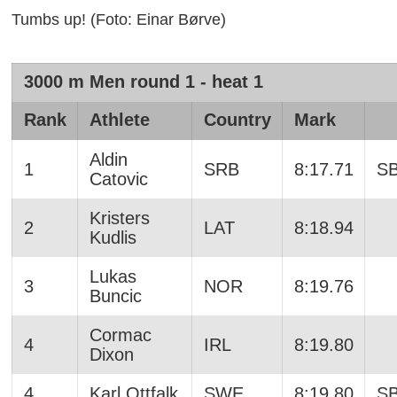
Tumbs up! (Foto: Einar Børve)
3000 m Men round 1 - heat 1
Rank
Athlete
Country
Mark
Aldin
1
SRB
8:17.71
S
Catovic
Kristers
2
LAT
8:18.94
Kudlis
Lukas
3
NOR
8:19.76
Buncic
Cormac
4
IRL
8:19.80
Dixon
4
Karl Ottfalk
SWE
8:19.80
S