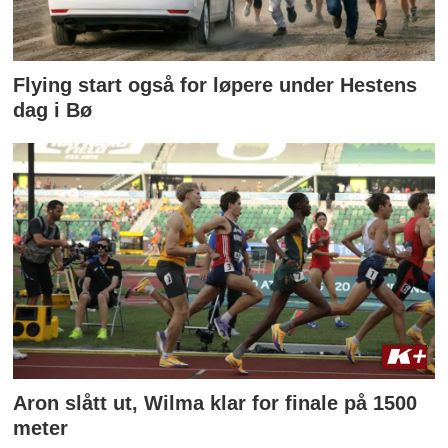
Flying start også for løpere under Hestens
dag i Bø
Aron slått ut, Wilma klar for finale på 1500
meter