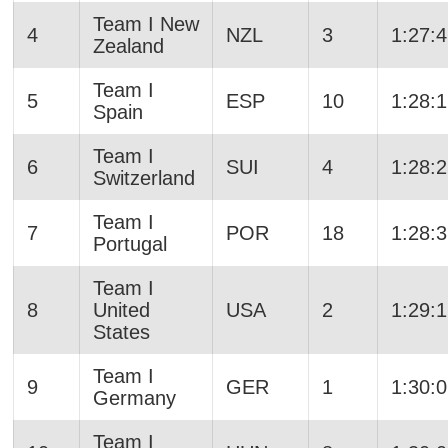
Team I New
4
NZL
3
1:27:
Zealand
Team I
5
ESP
10
1:28:
Spain
Team I
6
SUI
4
1:28:
Switzerland
Team I
7
POR
18
1:28:
Portugal
Team I
8
United
USA
2
1:29:
States
Team I
9
GER
1
1:30:
Germany
Team I