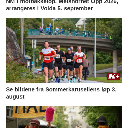
NM i motbakkeløp, Melshornet Opp 2026,
arrangeres i Volda 5. september
Se bildene fra Sommerkarusellens løp 3.
august