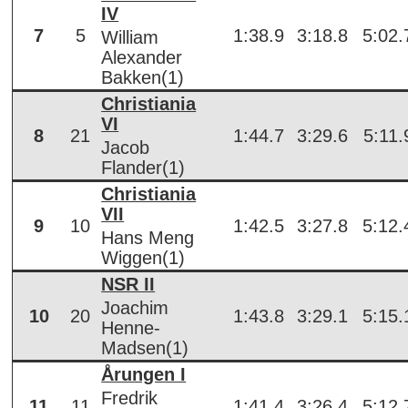
IV
7
5
1:38.9
3:18.8
5:02.
William
Alexander
Bakken(1)
Christiania
VI
8
21
1:44.7
3:29.6
5:11.
Jacob
Flander(1)
Christiania
VII
9
10
1:42.5
3:27.8
5:12.
Hans Meng
Wiggen(1)
NSR II
Joachim
10
20
1:43.8
3:29.1
5:15.
Henne-
Madsen(1)
Årungen I
Fredrik
11
11
1:41.4
3:26.4
5:12.