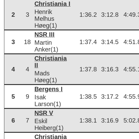
Christiania I
Henrik
2
3
1:36.2
3:12.8
4:49.
Melhus
Høeg(1)
NSR III
3
18
1:37.4
3:14.5
4:51.
Martin
Anker(1)
Christiania
II
4
4
1:37.8
3:16.3
4:55.
Mads
Høeg(1)
Bergens I
5
9
1:38.5
3:17.2
4:55.
Isak
Larson(1)
NSR V
6
7
1:38.1
3:16.9
5:02.
Eskil
Heiberg(1)
Christiania