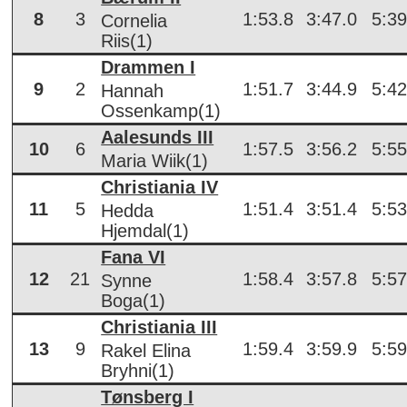
8
3
1:53.8
3:47.0
5:39
Cornelia
Riis(1)
Drammen I
9
2
1:51.7
3:44.9
5:42
Hannah
Ossenkamp(1)
Aalesunds III
10
6
1:57.5
3:56.2
5:55
Maria Wiik(1)
Christiania IV
11
5
1:51.4
3:51.4
5:53
Hedda
Hjemdal(1)
Fana VI
12
21
1:58.4
3:57.8
5:57
Synne
Boga(1)
Christiania III
13
9
1:59.4
3:59.9
5:59
Rakel Elina
Bryhni(1)
Tønsberg I