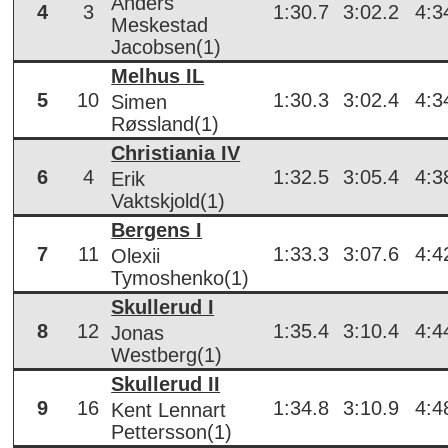
Anders
4
3
1:30.7
3:02.2
4:3
Meskestad
Jacobsen(1)
Melhus IL
5
10
1:30.3
3:02.4
4:3
Simen
Røssland(1)
Christiania IV
6
4
1:32.5
3:05.4
4:3
Erik
Vaktskjold(1)
Bergens I
7
11
1:33.3
3:07.6
4:4
Olexii
Tymoshenko(1)
Skullerud I
8
12
1:35.4
3:10.4
4:4
Jonas
Westberg(1)
Skullerud II
9
16
1:34.8
3:10.9
4:4
Kent Lennart
Pettersson(1)