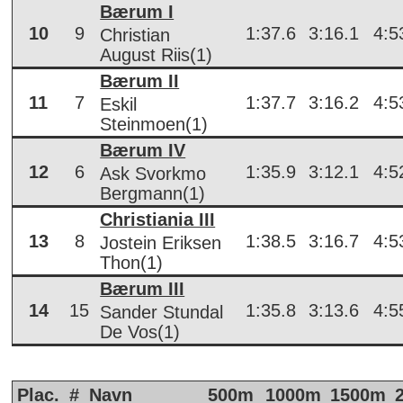
Bærum I
10
9
1:37.6
3:16.1
4:5
Christian
August Riis(1)
Bærum II
11
7
1:37.7
3:16.2
4:5
Eskil
Steinmoen(1)
Bærum IV
12
6
1:35.9
3:12.1
4:5
Ask Svorkmo
Bergmann(1)
Christiania III
13
8
1:38.5
3:16.7
4:5
Jostein Eriksen
Thon(1)
Bærum III
14
15
1:35.8
3:13.6
4:5
Sander Stundal
De Vos(1)
Plac.
#
Navn
500m
1000m
1500m