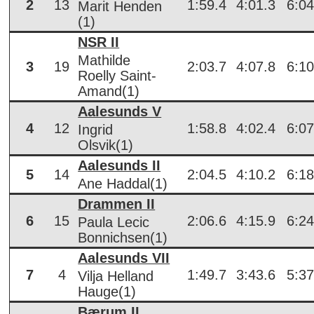
2
13
1:59.4
4:01.3
6:04
Marit Henden
(1)
NSR II
Mathilde
3
19
2:03.7
4:07.8
6:10
Roelly Saint-
Amand(1)
Aalesunds V
4
12
1:58.8
4:02.4
6:07
Ingrid
Olsvik(1)
Aalesunds II
5
14
2:04.5
4:10.2
6:18
Ane Haddal(1)
Drammen II
6
15
2:06.6
4:15.9
6:24
Paula Lecic
Bonnichsen(1)
Aalesunds VII
7
4
1:49.7
3:43.6
5:37
Vilja Helland
Hauge(1)
Bærum II