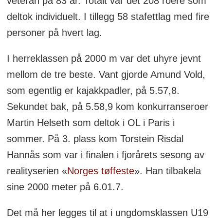
veteran på 83 år. Totalt var det 208 roere som
deltok individuelt. I tillegg 58 stafettlag med fire
personer på hvert lag.
I herreklassen på 2000 m var det uhyre jevnt
mellom de tre beste. Vant gjorde Amund Vold,
som egentlig er kajakkpadler, på 5.57,8.
Sekundet bak, på 5.58,9 kom konkurranseroer
Martin Helseth som deltok i OL i Paris i
sommer. På 3. plass kom Torstein Risdal
Hannås som var i finalen i fjorårets sesong av
realityserien «
Norges tøffeste
». Han tilbakela
sine 2000 meter på 6.01.7.
Det må her legges til at i ungdomsklassen U19