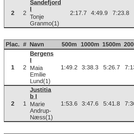
Sandefjord
I
2
2
2:17.7
4:49.9
7:23.8
Tonje
Granmo(1)
Plac.
#
Navn
500m
1000m
1500m
20
Bergens
I
1
2
1:49.2
3:38.3
5:26.7
7:1
Maia
Emilie
Lund(1)
Justitia
b I
2
1
1:53.6
3:47.6
5:41.8
7:3
Marie
Andrup-
Næss(1)