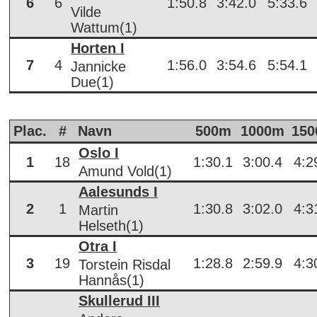
6
6
1:50.8
3:42.0
5:33.6
Vilde
Wattum(1)
Horten I
7
4
1:56.0
3:54.6
5:54.1
Jannicke
Due(1)
Plac.
#
Navn
500m
1000m
15
Oslo I
1
18
1:30.1
3:00.4
4:2
Amund Vold(1)
Aalesunds I
2
1
1:30.8
3:02.0
4:3
Martin
Helseth(1)
Otra I
3
19
1:28.8
2:59.9
4:3
Torstein Risdal
Hannås(1)
Skullerud III