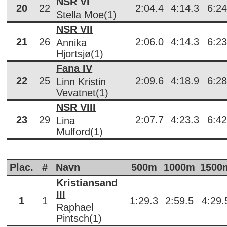
NSR VI
20
22
2:04.4
4:14.3
6:24
Stella Moe(1)
NSR VII
21
26
2:06.0
4:14.3
6:23
Annika
Hjortsjø(1)
Fana IV
22
25
2:09.6
4:18.9
6:28
Linn Kristin
Vevatnet(1)
NSR VIII
23
29
2:07.7
4:23.3
6:42
Lina
Mulford(1)
Plac.
#
Navn
500m
1000m
1500
Kristiansand
III
1
1
1:29.3
2:59.5
4:29.
Raphael
Pintsch(1)