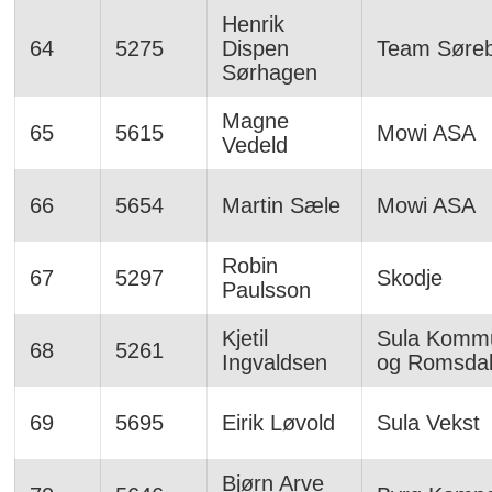
Henrik
64
5275
Dispen
Team Søre
Sørhagen
Magne
65
5615
Mowi ASA
Vedeld
66
5654
Martin Sæle
Mowi ASA
Robin
67
5297
Skodje
Paulsson
Kjetil
Sula Komm
68
5261
Ingvaldsen
og Romsda
69
5695
Eirik Løvold
Sula Vekst
Bjørn Arve