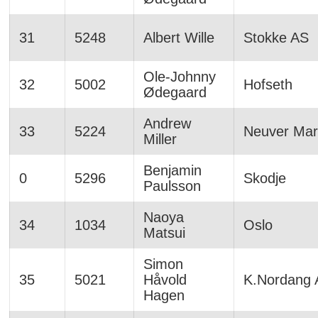
31
5248
Albert Wille
Stokke AS
Ole-Johnny
32
5002
Hofseth
Ødegaard
Andrew
33
5224
Neuver Mar
Miller
Benjamin
0
5296
Skodje
Paulsson
Naoya
34
1034
Oslo
Matsui
Simon
35
5021
Håvold
K.Nordang 
Hagen