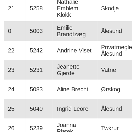
Nathalie
21
5258
Emblem
Skodje
Klokk
Emilie
0
5003
Ålesund
Brandtzæg
Privatmegle
22
5242
Andrine Viset
Ålesund
Jeanette
23
5231
Vatne
Gjerde
24
5083
Aline Brecht
Ørskog
25
5040
Ingrid Leore
Ålesund
Joanna
26
5239
Twkrur
Platek