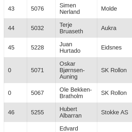
Simen
43
5076
Molde
Nerland
Terje
44
5032
Aukra
Bruaseth
Juan
45
5228
Eidsnes
Hurtado
Oskar
0
5071
Bjørnsen-
SK Rollon
Auning
Ole Bekken-
0
5067
SK Rollon
Bratholm
Hubert
46
5255
Stokke AS
Albarran
Edvard