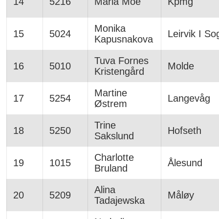
14
5216
Maria Moe
Kpmg
Monika
15
5024
Leirvik I So
Kapusnakova
Tuva Fornes
16
5010
Molde
Kristengård
Martine
17
5254
Langevåg
Østrem
Trine
18
5250
Hofseth
Sakslund
Charlotte
19
1015
Ålesund
Bruland
Alina
20
5209
Måløy
Tadajewska