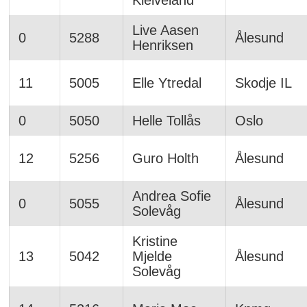
Kleiveland
Live Aasen
0
5288
Ålesund
Henriksen
11
5005
Elle Ytredal
Skodje IL
0
5050
Helle Tollås
Oslo
12
5256
Guro Holth
Ålesund
Andrea Sofie
0
5055
Ålesund
Solevåg
Kristine
13
5042
Mjelde
Ålesund
Solevåg