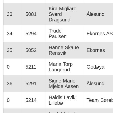
Kira Migliaro
33
5081
Sverd
Ålesund
Dragsund
Trude
34
5294
Ekornes AS
Paulsen
Hanne Skaue
35
5052
Ekornes
Rensvik
Maria Torp
0
5211
Godøya
Langerud
Signe Marie
36
5291
Ålesund
Mjelde Aasen
Haldis Lavik
0
5214
Team Søre
Lillebø