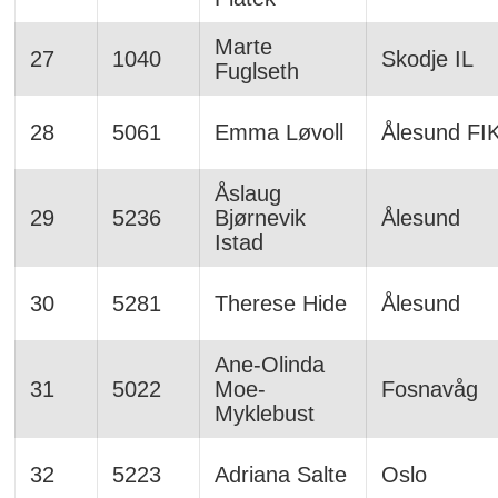
Marte
27
1040
Skodje IL
Fuglseth
28
5061
Emma Løvoll
Ålesund FI
Åslaug
29
5236
Bjørnevik
Ålesund
Istad
30
5281
Therese Hide
Ålesund
Ane-Olinda
31
5022
Moe-
Fosnavåg
Myklebust
32
5223
Adriana Salte
Oslo