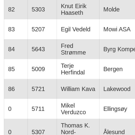
Knut Eirik
82
5303
Molde
Haaseth
83
5207
Egil Vedeld
Mowi ASA
Fred
84
5643
Byrg Komp
Strømme
Terje
85
5009
Bergen
Herfindal
86
5721
William Kava
Lakewood
Mikel
0
5711
Ellingsøy
Verduzco
Thomas K.
0
5307
Nord-
Ålesund