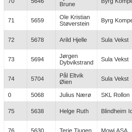
70
5646
Byrg Komp
Brune
Ole Kristian
71
5659
Byrg Komp
Støverstein
72
5678
Arild Hjelle
Sula Vekst
Jørgen
73
5694
Sula Vekst
Dybvikstrand
Pål Eltvik
74
5704
Sula Vekst
Øien
0
5068
Julius Nærø
SKL Rollon
75
5638
Helge Ruth
Blindheim Id
76
5630
Terje Tjugen
Mowi ASA