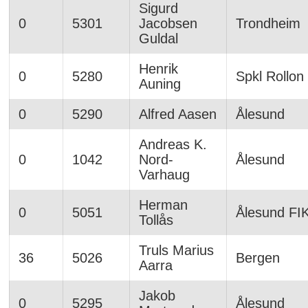
Sigurd
0
5301
Jacobsen
Trondheim
Guldal
Henrik
0
5280
Spkl Rollon
Auning
0
5290
Alfred Aasen
Ålesund
Andreas K.
0
1042
Nord-
Ålesund
Varhaug
Herman
0
5051
Ålesund FI
Tollås
Truls Marius
36
5026
Bergen
Aarra
Jakob
0
5295
Ålesund