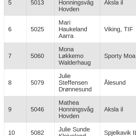
5
5013
Honningsvåg
Aksla il
Hovden
Mari
6
5025
Haukeland
Viking, TIF
Aarra
Mona
7
5060
Løkkemo
Sporty Moa
Walderhaug
Julie
8
5079
Steffensen
Ålesund
Drønnesund
Mathea
9
5046
Honningsvåg
Aksla il
Hovden
Julie Sunde
10
5082
Spjelkavik I