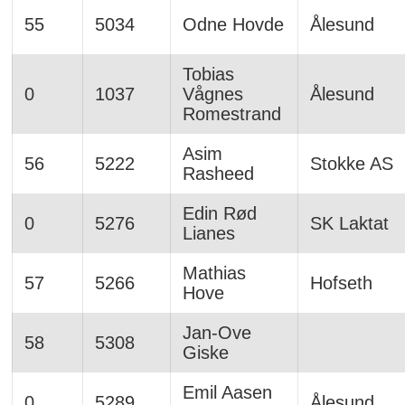
55
5034
Odne Hovde
Ålesund
Tobias
0
1037
Vågnes
Ålesund
Romestrand
Asim
56
5222
Stokke AS
Rasheed
Edin Rød
0
5276
SK Laktat
Lianes
Mathias
57
5266
Hofseth
Hove
Jan-Ove
58
5308
Giske
Emil Aasen
0
5289
Ålesund