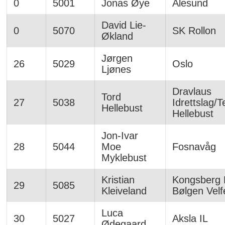
0
5001
Jonas Øye
Ålesund
David Lie-
0
5070
SK Rollon
Økland
Jørgen
26
5029
Oslo
Ljønes
Dravlaus
Tord
27
5038
Idrettslag/
Hellebust
Hellebust
Jon-Ivar
28
5044
Moe
Fosnavåg
Myklebust
Kristian
Kongsberg 
29
5085
Kleiveland
Bølgen Velf
Luca
30
5027
Aksla IL
Ødegaard