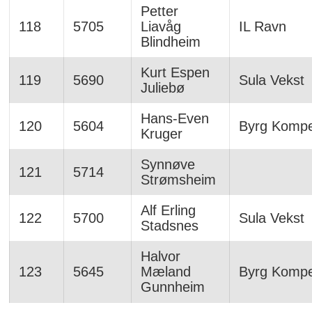
Petter
118
5705
Liavåg
IL Ravn
Blindheim
Kurt Espen
119
5690
Sula Vekst
Juliebø
Hans-Even
120
5604
Byrg Komp
Kruger
Synnøve
121
5714
Strømsheim
Alf Erling
122
5700
Sula Vekst
Stadsnes
Halvor
123
5645
Mæland
Byrg Komp
Gunnheim