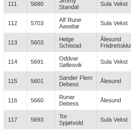
Jimmy
111
5680
Sula Vekst
Standal
Alf Rune
112
5703
Sula Vekst
Aasebø
Helge
Ålesund
113
5603
Schistad
Friidrettskl
Oddvar
114
5691
Sula Vekst
Søllesvik
Sander Flem
115
5601
Ålesund
Debess
Runar
116
5660
Ålesund
Debess
Tor
117
5693
Sula Vekst
Spjøtvold