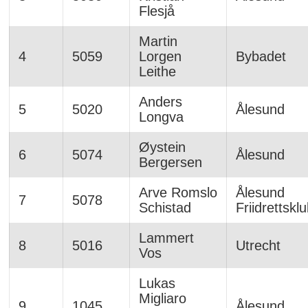
Flesjå
Martin
4
5059
Lorgen
Bybadet
Leithe
Anders
5
5020
Ålesund
Longva
Øystein
6
5074
Ålesund
Bergersen
Arve Romslo
Ålesund
7
5078
Schistad
Friidrettskl
Lammert
8
5016
Utrecht
Vos
Lukas
Migliaro
9
1045
Ålesund