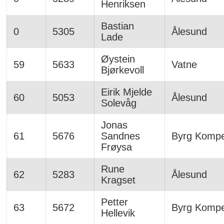
Henriksen
Bastian
0
5305
Ålesund
Lade
Øystein
59
5633
Vatne
Bjørkevoll
Eirik Mjelde
60
5053
Ålesund
Solevåg
Jonas
61
5676
Sandnes
Byrg Komp
Frøysa
Rune
62
5283
Ålesund
Kragset
Petter
63
5672
Byrg Komp
Hellevik