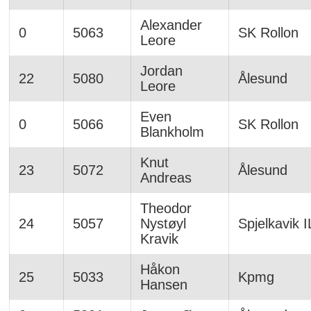
Alexander
0
5063
SK Rollon
Leore
Jordan
22
5080
Ålesund
Leore
Even
0
5066
SK Rollon
Blankholm
Knut
23
5072
Ålesund
Andreas
Theodor
24
5057
Nystøyl
Spjelkavik I
Kravik
Håkon
25
5033
Kpmg
Hansen