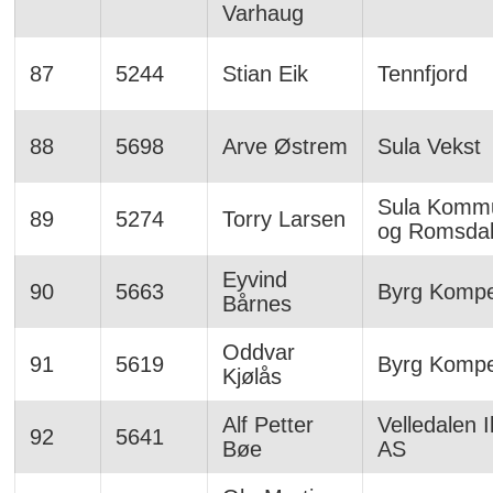
Varhaug
87
5244
Stian Eik
Tennfjord
88
5698
Arve Østrem
Sula Vekst
Sula Komm
89
5274
Torry Larsen
og Romsda
Eyvind
90
5663
Byrg Komp
Bårnes
Oddvar
91
5619
Byrg Komp
Kjølås
Alf Petter
Velledalen 
92
5641
Bøe
AS