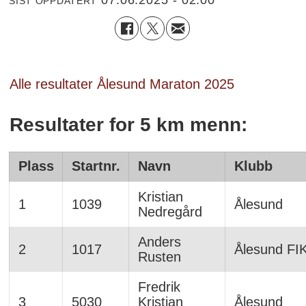
SIST OPPDATERT
Alle resultater Ålesund Maraton 2025
Resultater for 5 km menn:
Plass
Startnr.
Navn
Klubb
Kristian
1
1039
Ålesund
Nedregård
Anders
2
1017
Ålesund FI
Rusten
Fredrik
3
5030
Kristian
Ålesund