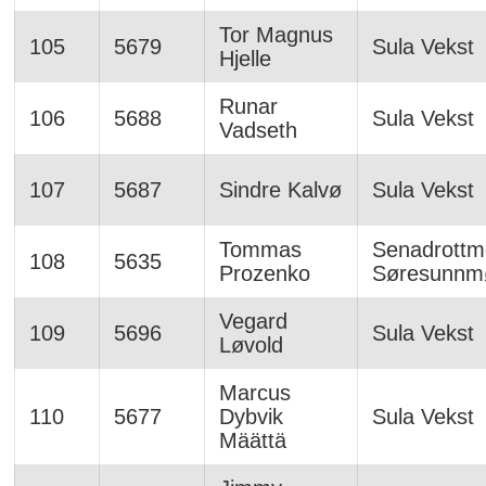
Tor Magnus
105
5679
Sula Vekst
Hjelle
Runar
106
5688
Sula Vekst
Vadseth
107
5687
Sindre Kalvø
Sula Vekst
Tommas
Senadrottm
108
5635
Prozenko
Søresunnm
Vegard
109
5696
Sula Vekst
Løvold
Marcus
110
5677
Dybvik
Sula Vekst
Määttä