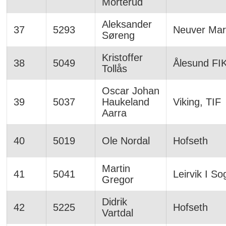
Morterud
Aleksander
37
5293
Neuver Mar
Søreng
Kristoffer
38
5049
Ålesund FI
Tollås
Oscar Johan
39
5037
Haukeland
Viking, TIF
Aarra
40
5019
Ole Nordal
Hofseth
Martin
41
5041
Leirvik I So
Gregor
Didrik
42
5225
Hofseth
Vartdal