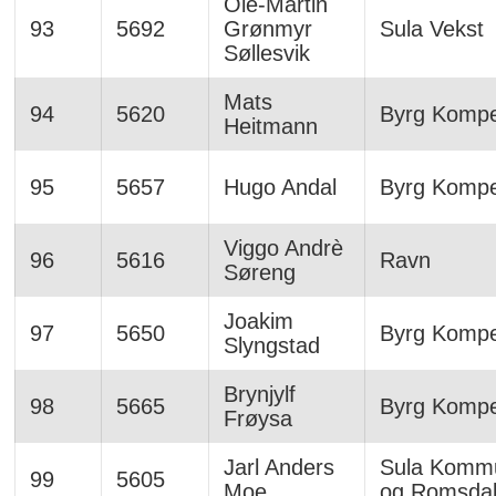
Ole-Martin
93
5692
Grønmyr
Sula Vekst
Søllesvik
Mats
94
5620
Byrg Komp
Heitmann
95
5657
Hugo Andal
Byrg Komp
Viggo Andrè
96
5616
Ravn
Søreng
Joakim
97
5650
Byrg Komp
Slyngstad
Brynjylf
98
5665
Byrg Komp
Frøysa
Jarl Anders
Sula Komm
99
5605
Moe
og Romsda