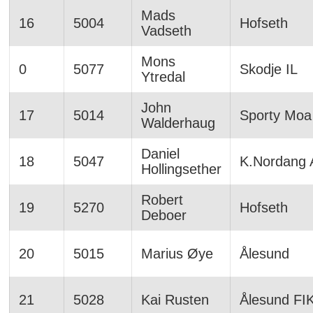
Mads
16
5004
Hofseth
Vadseth
Mons
0
5077
Skodje IL
Ytredal
John
17
5014
Sporty Moa
Walderhaug
Daniel
18
5047
K.Nordang 
Hollingsether
Robert
19
5270
Hofseth
Deboer
20
5015
Marius Øye
Ålesund
21
5028
Kai Rusten
Ålesund FI