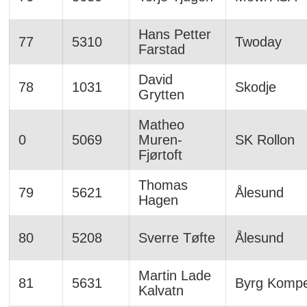
Hans Petter
77
5310
Twoday
Farstad
David
78
1031
Skodje
Grytten
Matheo
0
5069
Muren-
SK Rollon
Fjørtoft
Thomas
79
5621
Ålesund
Hagen
80
5208
Sverre Tøfte
Ålesund
Martin Lade
81
5631
Byrg Komp
Kalvatn