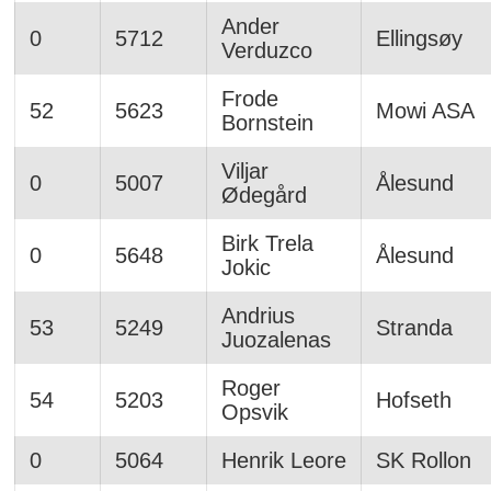
Ander
0
5712
Ellingsøy
Verduzco
Frode
52
5623
Mowi ASA
Bornstein
Viljar
0
5007
Ålesund
Ødegård
Birk Trela
0
5648
Ålesund
Jokic
Andrius
53
5249
Stranda
Juozalenas
Roger
54
5203
Hofseth
Opsvik
0
5064
Henrik Leore
SK Rollon