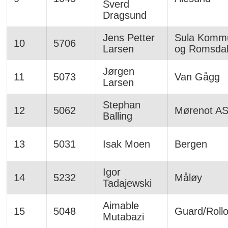
Sverd
Dragsund
Jens Petter
Sula Komm
10
5706
Larsen
og Romsda
Jørgen
11
5073
Van Gågg
Larsen
Stephan
12
5062
Mørenot A
Balling
13
5031
Isak Moen
Bergen
Igor
14
5232
Måløy
Tadajewski
Aimable
15
5048
Guard/Roll
Mutabazi