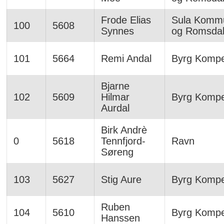
Frode Elias
Sula Komm
100
5608
Synnes
og Romsda
101
5664
Remi Andal
Byrg Komp
Bjarne
102
5609
Hilmar
Byrg Komp
Aurdal
Birk Andrè
0
5618
Tennfjord-
Ravn
Søreng
103
5627
Stig Aure
Byrg Komp
Ruben
104
5610
Byrg Komp
Hanssen