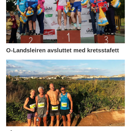
O-Landsleiren avsluttet med kretsstafett