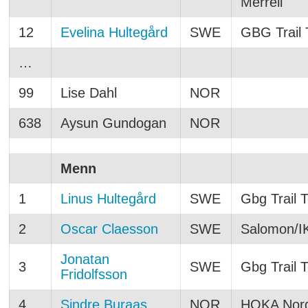
Merrell
12
Evelina Hultegård
SWE
GBG Trail
…
99
Lise Dahl
NOR
638
Aysun Gundogan
NOR
Menn
1
Linus Hultegård
SWE
Gbg Trail 
2
Oscar Claesson
SWE
Salomon/I
Jonatan
3
SWE
Gbg Trail 
Fridolfsson
4
Sindre Buraas
NOR
HOKA Nor