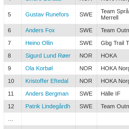
Team Språ
5
Gustav Runefors
SWE
Merrell
6
Anders Fox
SWE
Team Outn
7
Heino Ollin
SWE
Gbg Trail 
8
Sigurd Lund Røer
NOR
HOKA
9
Ola Korbøl
NOR
HOKA Nor
10
Kristoffer Eftedal
NOR
HOKA Nor
11
Anders Bergman
SWE
Hälle IF
12
Patrik Lindegårdh
SWE
Team Outn
…