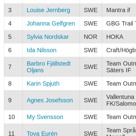
3
Louise Jernberg
SWE
Mantra if
4
Johanna Gelfgren
SWE
GBG Trail
5
Sylvia Nordskar
NOR
HOKA
6
Ida Nilsson
SWE
Craft/Högb
Barbro Fjällstedt
Team Outno
7
SWE
Oljans
Säters IF
8
Karin Spjuth
SWE
Team Outn
Vallentuna
9
Agnes Josefsson
SWE
FK/Salomo
10
My Svensson
SWE
Team Outn
Team Språ
11
Tova Eurén
SWE