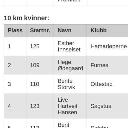
10 km kvinner:
Plass
Startnr.
Navn
Klubb
Esther
1
125
Hamarløperne
Innselset
Hege
2
109
Furnes
Ødegaard
Bente
3
110
Ottestad
Storvik
Live
4
123
Hartveit
Sagstua
Hansen
Berit
5
113
Ridabu