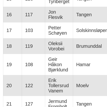
Tyriberget
Jon
16
117
Tangen
Flesvik
Petter
17
103
Solskinnsløpe
Schøyen
Oleksii
18
119
Brumunddal
Vorobei
Geir
19
108
Håkon
Hamar
Bjørklund
Erik
20
122
Tollersrud
Moelv
Vanem
Jermund
21
127
Tangen
Fromholt