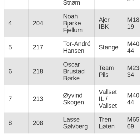
Strøm
Noah
Ajer
M18
4
204
Bjørke
IBK
19
Fjellum
Tor-André
M40
5
217
Stange
Hansen
44
Oscar
Team
M23
6
218
Brustad
Pils
34
Børke
Vallset
Øyvind
M40
7
213
IL /
Skogen
44
Vallset
Lasse
Tren
M65
8
208
Sølvberg
Løten
69