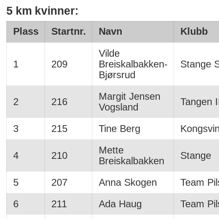
5 km kvinner:
Plass
Startnr.
Navn
Klubb
Vilde
1
209
Breiskalbakken-
Stange 
Bjørsrud
Margit Jensen
2
216
Tangen I
Vogsland
3
215
Tine Berg
Kongsvi
Mette
4
210
Stange
Breiskalbakken
5
207
Anna Skogen
Team Pil
6
211
Ada Haug
Team Pil