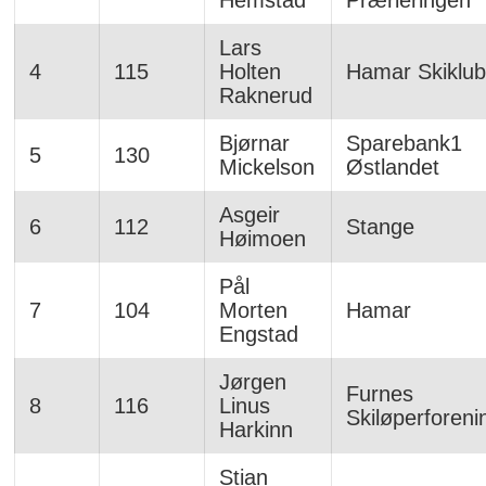
Lars
4
115
Holten
Hamar Skiklu
Raknerud
Bjørnar
Sparebank1
5
130
Mickelson
Østlandet
Asgeir
6
112
Stange
Høimoen
Pål
7
104
Morten
Hamar
Engstad
Jørgen
Furnes
8
116
Linus
Skiløperforeni
Harkinn
Stian