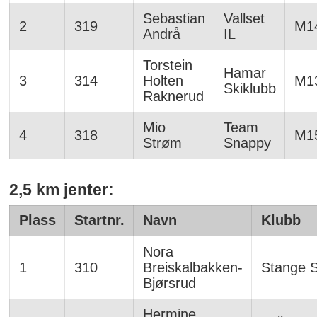
Sebastian
Vallset
2
319
M1
Andrå
IL
Torstein
Hamar
3
314
Holten
M1
Skiklubb
Raknerud
Mio
Team
4
318
M1
Strøm
Snappy
2,5 km jenter:
Plass
Startnr.
Navn
Klubb
Nora
1
310
Breiskalbakken-
Stange 
Bjørsrud
Hermine