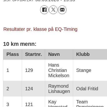
SIST OPPDATERT
Resultater pr. klasse på EQ-Timing
10 km menn:
Plass
Startnr.
Navn
Klubb
Hans
1
129
Christian
Stange
Mickelson
Raymond
2
124
Odal Fritid
Lishaugen
Kay
Team
3
121
Hemstad
Prærieringen