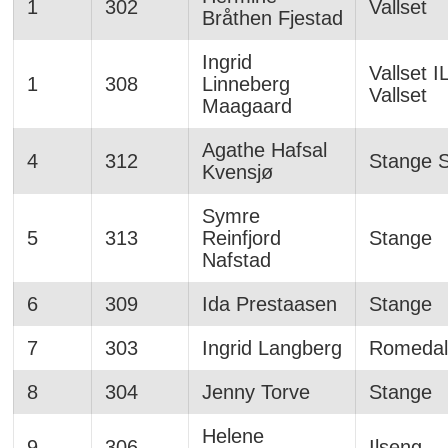
1
302
Vallset
Bråthen Fjestad
Ingrid
Vallset IL
1
308
Linneberg
Vallset
Maagaard
Agathe Hafsal
4
312
Stange 
Kvensjø
Symre
5
313
Reinfjord
Stange
Nafstad
6
309
Ida Prestaasen
Stange
7
303
Ingrid Langberg
Romedal
8
304
Jenny Torve
Stange
Helene
9
306
Ilseng