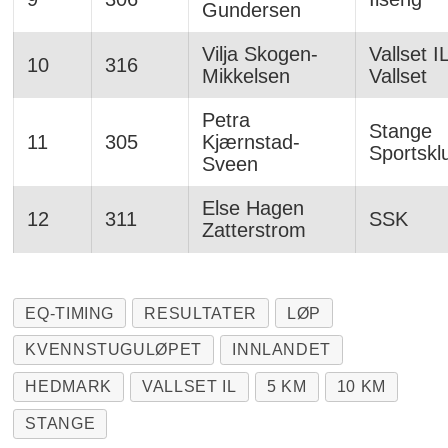
Gundersen
Vilja Skogen-
Vallset IL
10
316
Mikkelsen
Vallset
Petra
Stange
11
305
Kjærnstad-
Sportskl
Sveen
Else Hagen
12
311
SSK
Zatterstrom
EQ-TIMING
RESULTATER
LØP
KVENNSTUGULØPET
INNLANDET
HEDMARK
VALLSET IL
5 KM
10 KM
STANGE