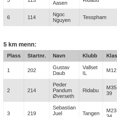
Aasen
Ngoc
6
114
Tesspham
Nguyen
5 km menn:
Plass
Startnr.
Navn
Klubb
Kla
Gustav
Vallset
1
202
M12
Daub
IL
Peder
M35
2
214
Pandum
Ridabu
39
Øverseth
Sebastian
M23
3
219
Juel
Tangen
34