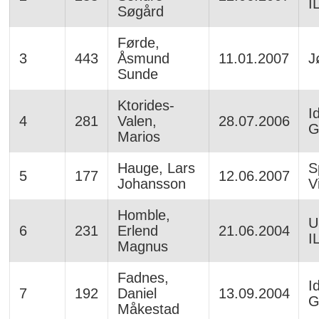
IL
Søgård
Førde,
3
443
Åsmund
11.01.2007
J
Sunde
Ktorides-
I
4
281
Valen,
28.07.2006
G
Marios
Hauge, Lars
S
5
177
12.06.2007
Johansson
V
Homble,
U
6
231
Erlend
21.06.2004
IL
Magnus
Fadnes,
I
7
192
Daniel
13.09.2004
G
Måkestad