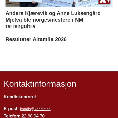
Anders Kjærevik og Anne Luksengård
Mjelva ble norgesmestere i NM
terrengultra
Resultater Altamila 2026
Kontaktinformasjon
Kondiskontoret:
E-post
:
kondis@kondis.no
Telefon
: 22 60 94 70