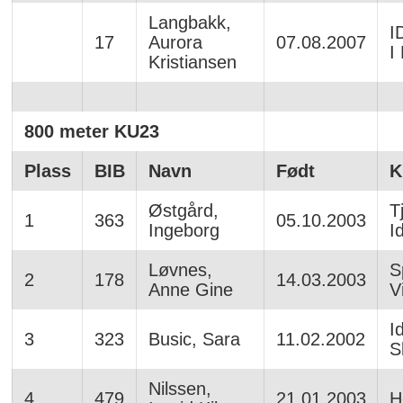
Langbakk,
I
17
Aurora
07.08.2007
I
Kristiansen
800 meter KU23
Plass
BIB
Navn
Født
K
Østgård,
T
1
363
05.10.2003
Ingeborg
I
Løvnes,
S
2
178
14.03.2003
Anne Gine
V
I
3
323
Busic, Sara
11.02.2002
S
Nilssen,
4
479
21.01.2003
H