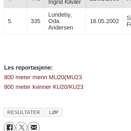
Ingrid Kilvær
Lundeby,
Sp
5
335
Oda
18.05.2002
F
Andersen
Les reportasjene:
800 meter menn MU20(MU23
800 meter kvinner KU20/KU23
RESULTATER
LØP