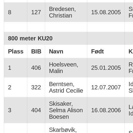
Bredesen,
S
8
127
15.08.2005
Christian
Fr
800 meter KU20
Plass
BIB
Navn
Født
K
Hoelsveen,
R
1
406
25.01.2005
Malin
Fr
Berntsen,
I
2
322
12.07.2007
Astrid Cecilie
S
Skisaker,
L
3
404
Selma Alison
16.08.2006
I
Boesen
Skarbøvik,