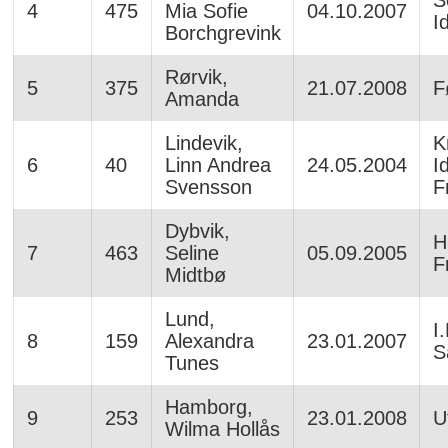
S
4
475
Mia Sofie
04.10.2007
I
Borchgrevink
Rørvik,
5
375
21.07.2008
F
Amanda
Lindevik,
K
6
40
Linn Andrea
24.05.2004
I
Svensson
Fr
Dybvik,
H
7
463
Seline
05.09.2005
Fr
Midtbø
Lund,
I
8
159
Alexandra
23.01.2007
S
Tunes
Hamborg,
9
253
23.01.2008
U
Wilma Hollås