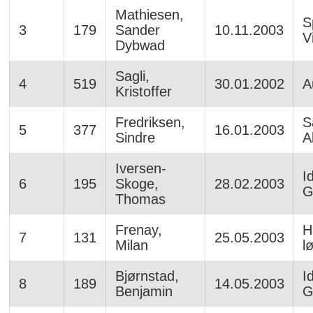
Mathiesen,
S
3
179
Sander
10.11.2003
V
Dybwad
Sagli,
4
519
30.01.2002
A
Kristoffer
Fredriksen,
S
5
377
16.01.2003
Sindre
A
Iversen-
I
6
195
Skoge,
28.02.2003
G
Thomas
Frenay,
H
7
131
25.05.2003
Milan
l
Bjørnstad,
I
8
189
14.05.2003
Benjamin
G