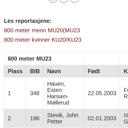
Les reportasjene:
800 meter menn MU20(MU23
800 meter kvinner KU20/KU23
800 meter MU23
Plass
BIB
Navn
Født
K
Hauen,
Esten
F
1
348
22.05.2003
Hansen-
R
Møllerud
Stevik, John
I
2
196
02.01.2003
Petter
G