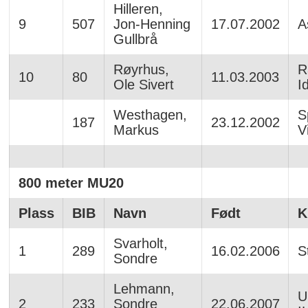
Hilleren,
9
507
Jon-Henning
17.07.2002
A
Gullbrå
Røyrhus,
R
10
80
11.03.2003
Ole Sivert
I
Westhagen,
S
187
23.12.2002
Markus
V
800 meter MU20
Plass
BIB
Navn
Født
K
Svarholt,
1
289
16.02.2006
S
Sondre
Lehmann,
U
2
233
Sondre
22.06.2007