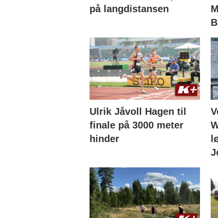
på langdistansen
M
B
Ulrik Jåvoll Hagen til
V
finale på 3000 meter
W
hinder
l
J