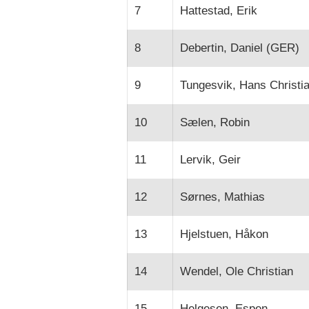
7
Hattestad, Erik
8
Debertin, Daniel (GER)
9
Tungesvik, Hans Christi
10
Sælen, Robin
11
Lervik, Geir
12
Sørnes, Mathias
13
Hjelstuen, Håkon
14
Wendel, Ole Christian
15
Helgesen, Espen