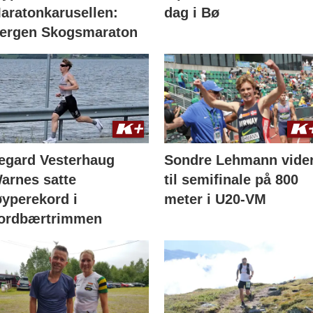
aratonkarusellen:
dag i Bø
ergen Skogsmaraton
egard Vesterhaug
Sondre Lehmann vide
arnes satte
til semifinale på 800
øyperekord i
meter i U20-VM
ordbærtrimmen