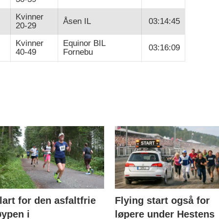
Kvinner
Åsen IL
03:14:45
20-29
Kvinner
Equinor BIL
03:16:09
40-49
Fornebu
lart for den asfaltfrie
Flying start også for
øypen i
løpere under Hestens