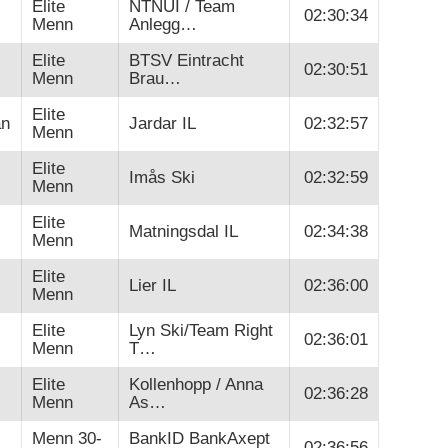
Elite
NTNUI / Team
02:30:34
Menn
Anlegg…
Elite
BTSV Eintracht
02:30:51
Menn
Brau…
Elite
an
Jardar IL
02:32:57
Menn
Elite
Imås Ski
02:32:59
Menn
Elite
Matningsdal IL
02:34:38
Menn
Elite
Lier IL
02:36:00
Menn
Elite
Lyn Ski/Team Right
02:36:01
Menn
T…
Elite
Kollenhopp / Anna
02:36:28
Menn
As…
Menn 30-
BankID BankAxept
02:36:56