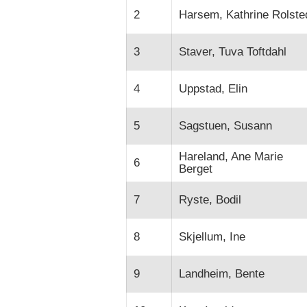
2
Harsem, Kathrine Rolste
3
Staver, Tuva Toftdahl
4
Uppstad, Elin
5
Sagstuen, Susann
Hareland, Ane Marie
6
Berget
7
Ryste, Bodil
8
Skjellum, Ine
9
Landheim, Bente