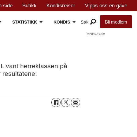
n side
Butikk
Kondisreiser
Vipps oss en gave
Bli medlem
STATISTIKK
KONDIS
ANNONSE
IL vant herreklassen på
 resultatene: