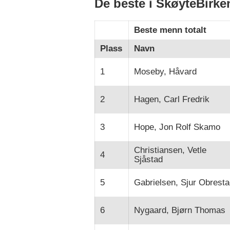
De beste i SkøyteBirke
Beste menn totalt
Plass
Navn
1
Moseby, Håvard
2
Hagen, Carl Fredrik
3
Hope, Jon Rolf Skamo
Christiansen, Vetle
4
Sjåstad
5
Gabrielsen, Sjur Obresta
6
Nygaard, Bjørn Thomas