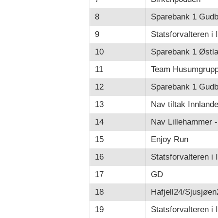
8
Sparebank 1 Gudb
9
Statsforvalteren i 
10
Sparebank 1 Østla
11
Team Husumgrupp
12
Sparebank 1 Gudb
13
Nav tiltak Innlande
14
Nav Lillehammer -
15
Enjoy Run
16
Statsforvalteren i 
17
GD
18
Hafjell24/Sjusjøen
19
Statsforvalteren i 