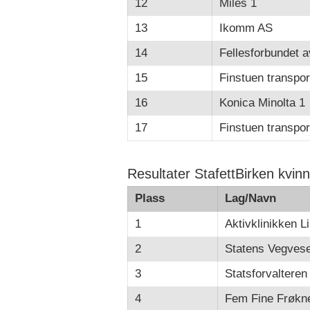
12
Miles 1
13
Ikomm AS
14
Fellesforbundet a
15
Finstuen transpor
16
Konica Minolta 1
17
Finstuen transpor
Resultater StafettBirken kvin
Plass
Lag/Navn
1
Aktivklinikken L
2
Statens Vegves
3
Statsforvalteren 
4
Fem Fine Frøkn