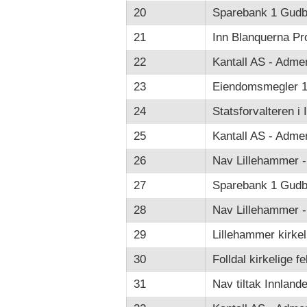
20
Sparebank 1 Gudb
21
Inn Blanquerna Pr
22
Kantall AS - Adme
23
Eiendomsmegler 1
24
Statsforvalteren i 
25
Kantall AS - Adme
26
Nav Lillehammer -
27
Sparebank 1 Gudb
28
Nav Lillehammer -
29
Lillehammer kirkel
30
Folldal kirkelige fe
31
Nav tiltak Innlande