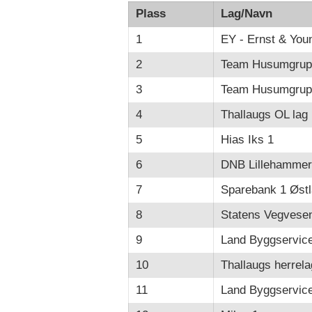
Plass
Lag/Navn
1
EY - Ernst & You
2
Team Husumgrup
3
Team Husumgrup
4
Thallaugs OL lag
5
Hias Iks 1
6
DNB Lillehammer
7
Sparebank 1 Østl
8
Statens Vegvese
9
Land Byggservic
10
Thallaugs herrela
11
Land Byggservic