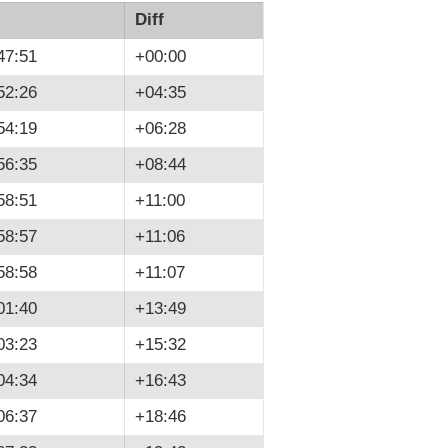
Diff
47:51
+00:00
52:26
+04:35
54:19
+06:28
56:35
+08:44
58:51
+11:00
58:57
+11:06
58:58
+11:07
01:40
+13:49
03:23
+15:32
04:34
+16:43
06:37
+18:46