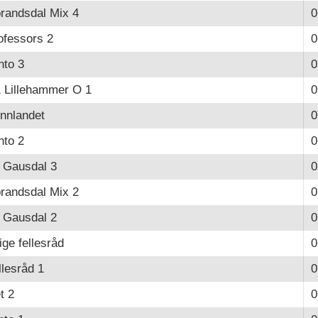
randsdal Mix 4
0
ofessors 2
0
nto 3
0
 Lillehammer O 1
0
Innlandet
0
nto 2
0
 Gausdal 3
0
randsdal Mix 2
0
 Gausdal 2
0
ige fellesråd
0
llesråd 1
0
t 2
0