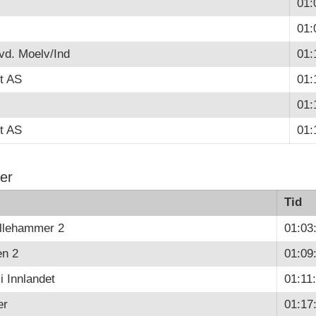
01:
01:
vd. Moelv/Ind
01:
t AS
01:
01:
t AS
01:
ner
Tid
illehammer 2
01:03
en 2
01:09
i Innlandet
01:11
er
01:17