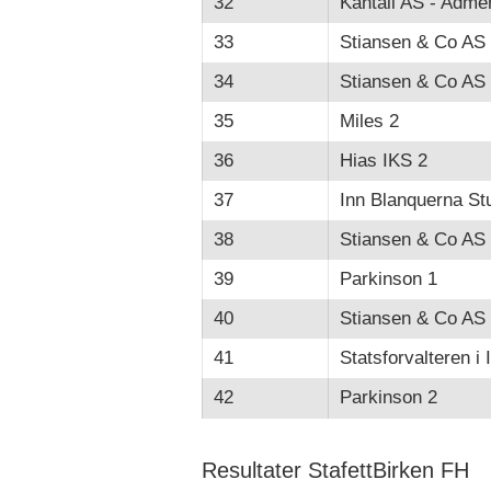
32
Kantall AS - Adme
33
Stiansen & Co AS
34
Stiansen & Co AS
35
Miles 2
36
Hias IKS 2
37
Inn Blanquerna St
38
Stiansen & Co AS
39
Parkinson 1
40
Stiansen & Co AS
41
Statsforvalteren i 
42
Parkinson 2
Resultater StafettBirken FH