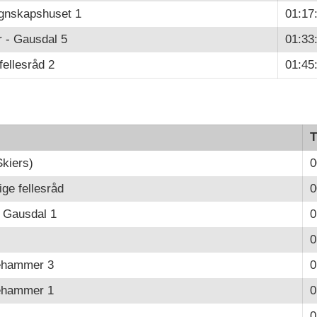
gnskapshuset 1
01:17
 - Gausdal 5
01:33
 fellesråd 2
01:45
T
kiers)
0
ige fellesråd
0
 Gausdal 1
0
0
lehammer 3
0
lehammer 1
0
0