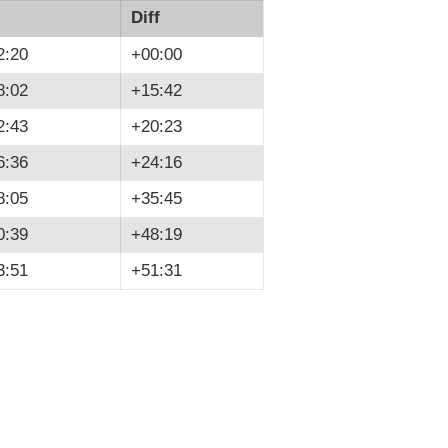
Diff
2:20
+00:00
8:02
+15:42
2:43
+20:23
6:36
+24:16
8:05
+35:45
0:39
+48:19
3:51
+51:31