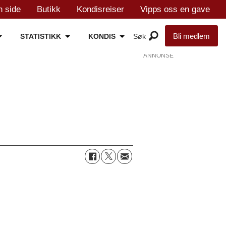
n side
Butikk
Kondisreiser
Vipps oss en gave
Bli medlem
STATISTIKK
KONDIS
ANNONSE