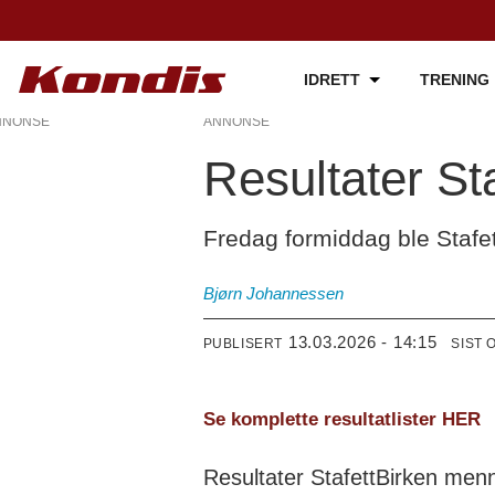
IDRETT
TRENING
NNONSE
ANNONSE
Resultater St
Fredag formiddag ble Stafet
Bjørn
Johannessen
13.03.2026 - 14:15
PUBLISERT
SIST 
Se komplette resultatlister HER
Resultater StafettBirken men