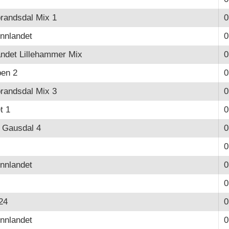
randsdal Mix 1
0
Innlandet
0
ndet Lillehammer Mix
0
en 2
0
randsdal Mix 3
0
t 1
0
 Gausdal 4
0
0
Innlandet
0
0
24
0
Innlandet
0