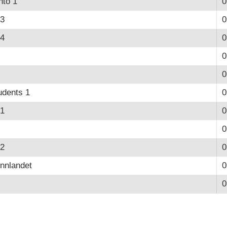
nto 1
0
 3
0
 4
0
0
0
udents 1
0
 1
0
0
 2
0
Innlandet
0
0