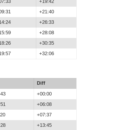
07:33
+19:42
09:31
+21:40
14:24
+26:33
15:59
+28:08
18:26
+30:35
19:57
+32:06
Diff
:43
+00:00
:51
+06:08
:20
+07:37
:28
+13:45