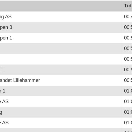
Tid
ng AS
00:
pen 3
00:
pen 1
00:
00:
00:
 1
00:
andet Lillehammer
00:
n 1
01:
e AS
01:
g
01:
e AS
01: