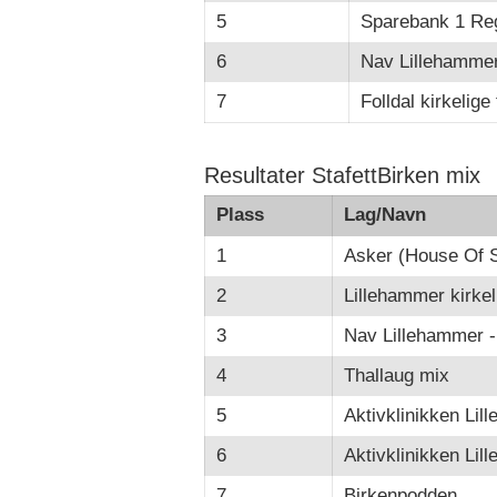
5
Sparebank 1 Re
6
Nav Lillehammer
7
Folldal kirkelige
Resultater StafettBirken mix
Plass
Lag/Navn
1
Asker (House Of S
2
Lillehammer kirkel
3
Nav Lillehammer -
4
Thallaug mix
5
Aktivklinikken Lil
6
Aktivklinikken Lil
7
Birkenpodden