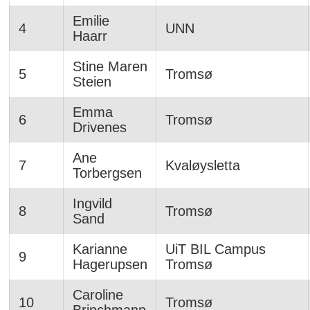
Emilie
4
UNN
Haarr
Stine Maren
5
Tromsø
Steien
Emma
6
Tromsø
Drivenes
Ane
7
Kvaløysletta
Torbergsen
Ingvild
8
Tromsø
Sand
Karianne
UiT BIL Campus
9
Hagerupsen
Tromsø
Caroline
10
Tromsø