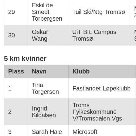
Eskil de
29
Smedt
Tuil Ski/Ntg Tromsø
Torbergsen
Oskar
UiT BIL Campus
30
Wang
Tromsø
5 km kvinner
Plass
Navn
Klubb
Tina
1
Fastlandet Løpeklubb
Torgersen
Troms
Ingrid
2
Fylkeskommune
Kildalsen
V/Tromsdalen Vgs
3
Sarah Hale
Microsoft