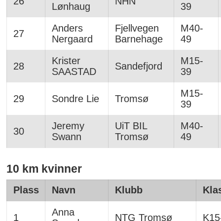
26
NHN
Lønhaug
39
Anders
Fjellvegen
M40-
27
Nergaard
Barnehage
49
Krister
M15-
28
Sandefjord
SAASTAD
39
M15-
29
Sondre Lie
Tromsø
39
Jeremy
UiT BIL
M40-
30
Swann
Tromsø
49
10 km kvinner
Plass
Navn
Klubb
Kla
Anna
1
NTG Tromsø
K15