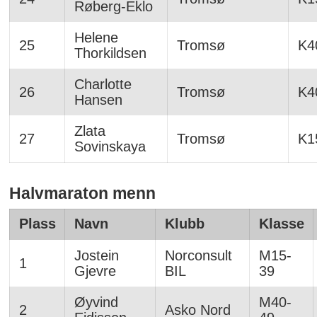
Røberg-Eklo
Helene
25
Tromsø
K4
Thorkildsen
Charlotte
26
Tromsø
K4
Hansen
Zlata
27
Tromsø
K1
Sovinskaya
Halvmaraton menn
Plass
Navn
Klubb
Klasse
Jostein
Norconsult
M15-
1
Gjevre
BIL
39
Øyvind
M40-
2
Asko Nord