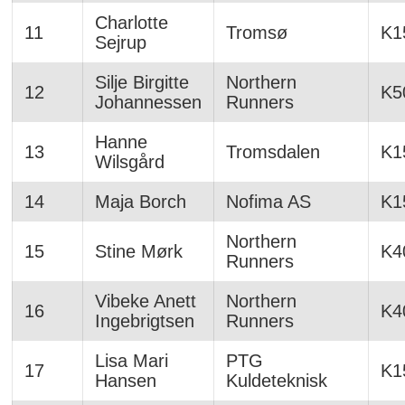
Charlotte
11
Tromsø
K1
Sejrup
Silje Birgitte
Northern
12
K5
Johannessen
Runners
Hanne
13
Tromsdalen
K1
Wilsgård
14
Maja Borch
Nofima AS
K1
Northern
15
Stine Mørk
K4
Runners
Vibeke Anett
Northern
16
K4
Ingebrigtsen
Runners
Lisa Mari
PTG
17
K1
Hansen
Kuldeteknisk