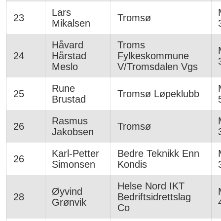
Lars
23
Tromsø
Mikalsen
Håvard
Troms
24
Hårstad
Fylkeskommune
Meslo
V/Tromsdalen Vgs
Rune
25
Tromsø Løpeklubb
Brustad
Rasmus
26
Tromsø
Jakobsen
Karl-Petter
Bedre Teknikk Enn
26
Simonsen
Kondis
Helse Nord IKT
Øyvind
28
Bedriftsidrettslag
Grønvik
Co