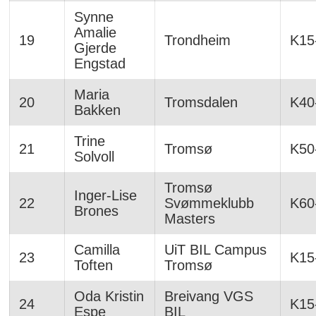
Synne
Amalie
19
Trondheim
K15
Gjerde
Engstad
Maria
20
Tromsdalen
K40
Bakken
Trine
21
Tromsø
K50
Solvoll
Tromsø
Inger-Lise
22
Svømmeklubb
K60
Brones
Masters
Camilla
UiT BIL Campus
23
K15
Toften
Tromsø
Oda Kristin
Breivang VGS
24
K15
Espe
BIL