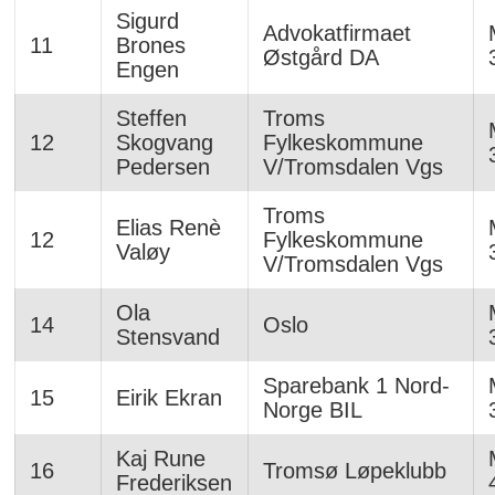
Sigurd
Advokatfirmaet
11
Brones
Østgård DA
Engen
Steffen
Troms
12
Skogvang
Fylkeskommune
Pedersen
V/Tromsdalen Vgs
Troms
Elias Renè
12
Fylkeskommune
Valøy
V/Tromsdalen Vgs
Ola
14
Oslo
Stensvand
Sparebank 1 Nord-
15
Eirik Ekran
Norge BIL
Kaj Rune
16
Tromsø Løpeklubb
Frederiksen