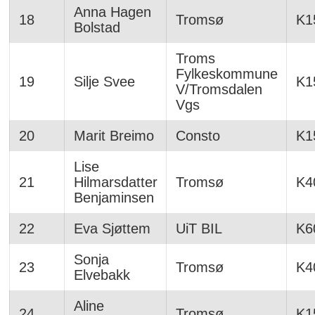
Anna Hagen
18
Tromsø
K1
Bolstad
Troms
Fylkeskommune
19
Silje Svee
K1
V/Tromsdalen
Vgs
20
Marit Breimo
Consto
K1
Lise
21
Hilmarsdatter
Tromsø
K4
Benjaminsen
22
Eva Sjøttem
UiT BIL
K6
Sonja
23
Tromsø
K4
Elvebakk
Aline
24
Tromsø
K1