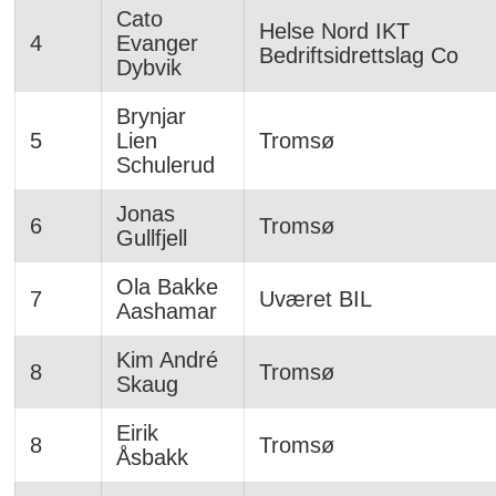
Cato
Helse Nord IKT
4
Evanger
Bedriftsidrettslag Co
Dybvik
Brynjar
5
Lien
Tromsø
Schulerud
Jonas
6
Tromsø
Gullfjell
Ola Bakke
7
Uværet BIL
Aashamar
Kim André
8
Tromsø
Skaug
Eirik
8
Tromsø
Åsbakk