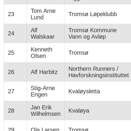
Tom Arne
23
Tromsø Løpeklubb
Lund
Alf
Tromsø Kommune
24
Walskaar
Vann og Avløp
Kenneth
25
Tromsø
Olsen
Northern Runners /
26
Alf Harbitz
Havforskningsinstituttet
Stig-Arne
27
Kvaløysletta
Engen
Jan Erik
28
Kvaløya
Wilhelmsen
29
Ola Larsen
Tromsø