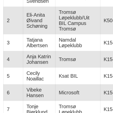
Svendsen
Tromsø
Eli-Anita
Løpeklubb/Uit
2
Øivand
K50
BIL Campus
Schøning
Tromsø
Tatjana
Namdal
3
K15
Albertsen
Løpeklubb
Anja Katrin
4
Tromsø
K15
Johansen
Cecily
5
Ksat BIL
K15
Noaillac
Vibeke
6
Microsoft
K15
Hansen
Tonje
Tromsø
7
K15
Bjørklund
Løpeklubb