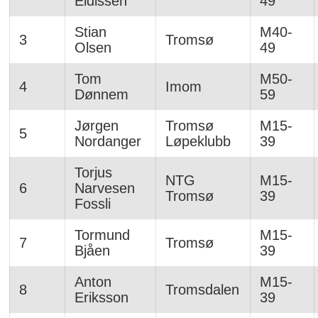
Eidissen
49
Stian
M40-
3
Tromsø
Olsen
49
Tom
M50-
4
Imom
Dønnem
59
Jørgen
Tromsø
M15-
5
Nordanger
Løpeklubb
39
Torjus
NTG
M15-
6
Narvesen
Tromsø
39
Fossli
Tormund
M15-
7
Tromsø
Bjåen
39
Anton
M15-
8
Tromsdalen
Eriksson
39