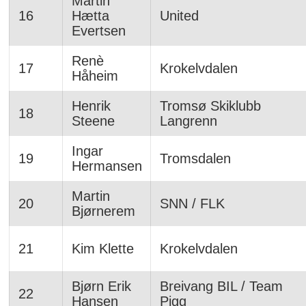
Martin
16
Hætta
United
Evertsen
Renè
17
Krokelvdalen
Håheim
Henrik
Tromsø Skiklubb
18
Steene
Langrenn
Ingar
19
Tromsdalen
Hermansen
Martin
20
SNN / FLK
Bjørnerem
21
Kim Klette
Krokelvdalen
Bjørn Erik
Breivang BIL / Team
22
Hansen
Pigg