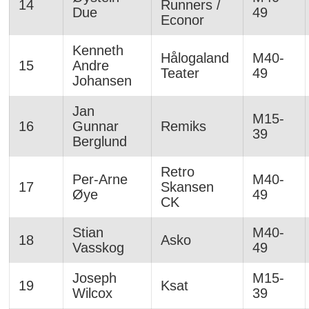
14
Runners /
Due
49
Econor
Kenneth
Hålogaland
M40-
15
Andre
Teater
49
Johansen
Jan
M15-
16
Gunnar
Remiks
39
Berglund
Retro
Per-Arne
M40-
17
Skansen
Øye
49
CK
Stian
M40-
18
Asko
Vasskog
49
Joseph
M15-
19
Ksat
Wilcox
39