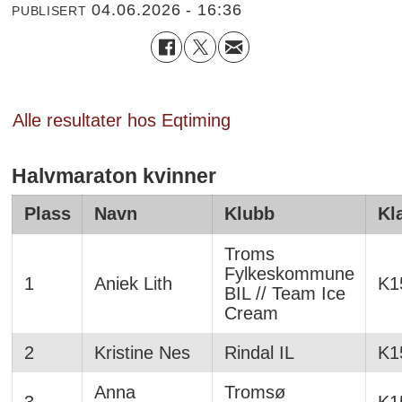
04.06.2026 - 16:36
PUBLISERT
Alle resultater hos Eqtiming
Halvmaraton kvinner
Plass
Navn
Klubb
Kl
Troms
Fylkeskommune
1
Aniek Lith
K1
BIL // Team Ice
Cream
2
Kristine Nes
Rindal IL
K1
Anna
Tromsø