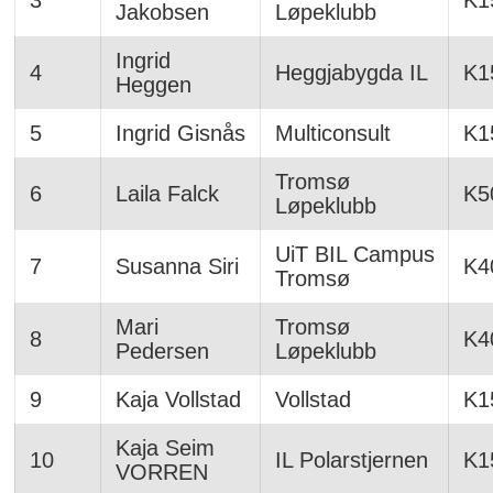
3
K1
Jakobsen
Løpeklubb
Ingrid
4
Heggjabygda IL
K1
Heggen
5
Ingrid Gisnås
Multiconsult
K1
Tromsø
6
Laila Falck
K5
Løpeklubb
UiT BIL Campus
7
Susanna Siri
K4
Tromsø
Mari
Tromsø
8
K4
Pedersen
Løpeklubb
9
Kaja Vollstad
Vollstad
K1
Kaja Seim
10
IL Polarstjernen
K1
VORREN