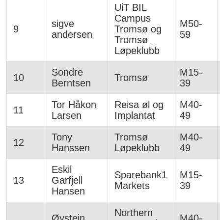
UiT BIL
Campus
sigve
M50-
9
Tromsø og
andersen
59
Tromsø
Løpeklubb
Sondre
M15-
10
Tromsø
Berntsen
39
Tor Håkon
Reisa øl og
M40-
11
Larsen
Implantat
49
Tony
Tromsø
M40-
12
Hanssen
Løpeklubb
49
Eskil
Sparebank1
M15-
13
Garfjell
Markets
39
Hansen
Northern
Øystein
M40-