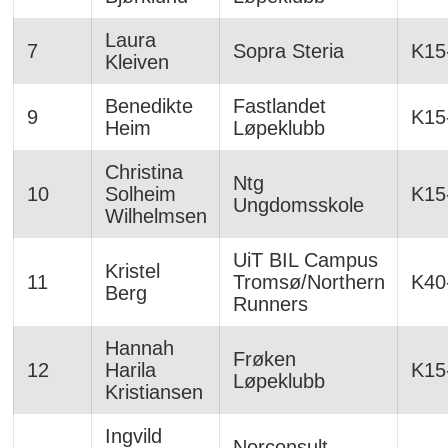
Laura
7
Sopra Steria
K15
Kleiven
Benedikte
Fastlandet
9
K15
Heim
Løpeklubb
Christina
Ntg
10
Solheim
K15
Ungdomsskole
Wilhelmsen
UiT BIL Campus
Kristel
11
Tromsø/Northern
K40
Berg
Runners
Hannah
Frøken
12
Harila
K15
Løpeklubb
Kristiansen
Ingvild
Norconsult