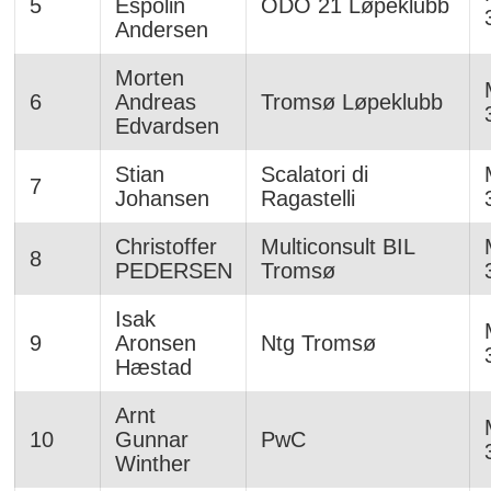
5
Espolin
ODO 21 Løpeklubb
Andersen
Morten
6
Andreas
Tromsø Løpeklubb
Edvardsen
Stian
Scalatori di
7
Johansen
Ragastelli
Christoffer
Multiconsult BIL
8
PEDERSEN
Tromsø
Isak
9
Aronsen
Ntg Tromsø
Hæstad
Arnt
10
Gunnar
PwC
Winther