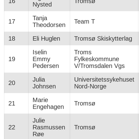
16
Tromsø
Nysted
Tanja
17
Team T
Theodorsen
18
Eli Huglen
Tromsø Skiskytterlag
Iselin
Troms
19
Emmy
Fylkeskommune
Pedersen
V/Tromsdalen Vgs
Julia
Universitetssykehuset
20
Johnsen
Nord-Norge
Marie
21
Tromsø
Engehagen
Julie
22
Rasmussen
Tromsø
Røe