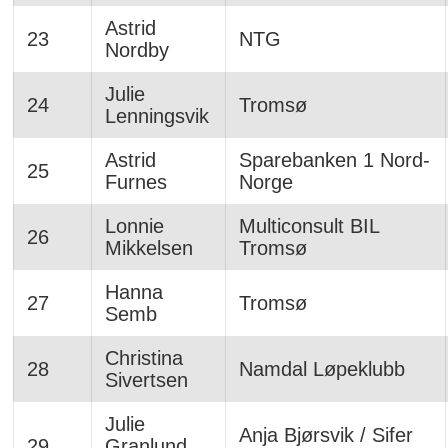
Astrid
23
NTG
Nordby
Julie
24
Tromsø
Lenningsvik
Astrid
Sparebanken 1 Nord-
25
Furnes
Norge
Lonnie
Multiconsult BIL
26
Mikkelsen
Tromsø
Hanna
27
Tromsø
Semb
Christina
28
Namdal Løpeklubb
Sivertsen
Julie
Anja Bjørsvik / Sifer
29
Granlund