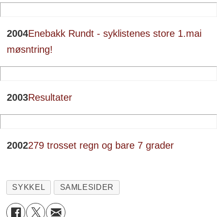
2004
Enebakk Rundt - syklistenes store 1.mai
møsntring!
2003
Resultater
2002
279 trosset regn og bare 7 grader
SYKKEL
SAMLESIDER